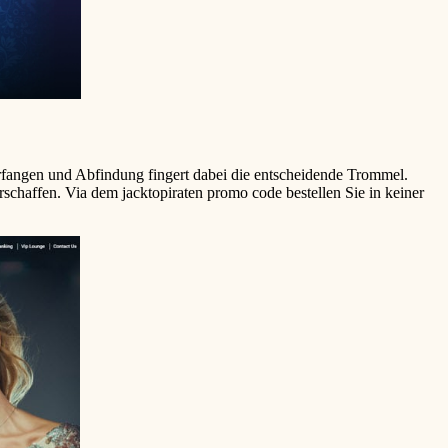
erfangen und Abfindung fingert dabei die entscheidende Trommel.
schaffen. Via dem jacktopiraten promo code bestellen Sie in keiner