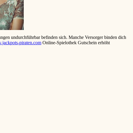
erungen undurchführbar befinden sich. Manche Versorger binden dich
jackpots-piraten.com
Online-Spielothek Gutschein erhöht