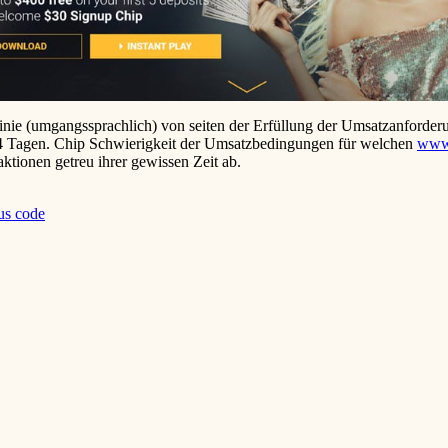
r linie (umgangssprachlich) von seiten der Erfüllung der Umsatzanford
iv 14 Tagen. Chip Schwierigkeit der Umsatzbedingungen für welchen
www.
ktionen getreu ihrer gewissen Zeit ab.
us code