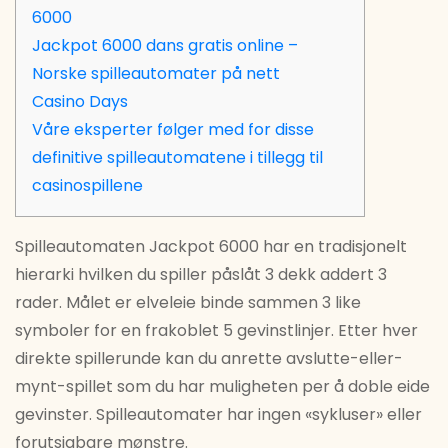
6000
Jackpot 6000 dans gratis online –
Norske spilleautomater på nett
Casino Days
Våre eksperter følger med for disse
definitive spilleautomatene i tillegg til
casinospillene
Spilleautomaten Jackpot 6000 har en tradisjonelt
hierarki hvilken du spiller påslåt 3 dekk addert 3
rader. Målet er elveleie binde sammen 3 like
symboler for en frakoblet 5 gevinstlinjer. Etter hver
direkte spillerunde kan du anrette avslutte-eller-
mynt-spillet som du har muligheten per å doble eide
gevinster.
Spilleautomater har ingen «sykluser» eller
forutsigbare mønstre.