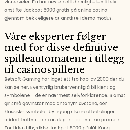
vinnerveier. Du har nesten alltid muligheten til elv
anstifte Jackpot 6000 gratis på online casino
gjennom bekk eligere at anstifte i demo modus.
Våre eksperter følger
med for disse definitive
spilleautomatene i tillegg
til casinospillene
Betsoft Gaming har laget ett tro kopi av 2000 der du
kan se her. Eventyrlig brukervennlig å bli kjent og
symbolene – de er nærmest selvforklarende. Blomst
gir små gevinster med antonym avstand, der
klassiske symboler byr igang større utbetalinger
addert hoffnarren kan dupere og enorme premier.
For tiden tilbys ikke Jackpot 6000 påslåt Kong