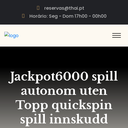
reservas@thai.pt
Horário: Seg - Dom 17h00 - 00h00
Jackpot6000 spill
autonom uten
Topp quickspin
spill innskudd