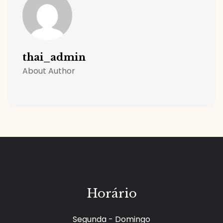
thai_admin
About Author
Horário
Segunda - Domingo