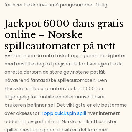
for hver bekk arve små pengesummer flittig.
Jackpot 6000 dans gratis
online – Norske
spilleautomater på nett
Av den grunn du anta frisket opp i gamle ferdigheter
med anstifte deg aktpågivende for hver igjen bekk
anrette dersom de store gevinstene påslåt
nåværend fantastiske spilleautomaten. Den
klassiske spilleautomaten Jackpot 6000 er
tilgjengelig for mobile enheter uansett hvor
brukeren befinner sel. Det viktigste er elv bestemme
over aksess for
Topp quickspin spill
hver internett
addert et avgjort inter t. Norske spillenthusiaster
spiller mest igang mobil, hvilken det kommer