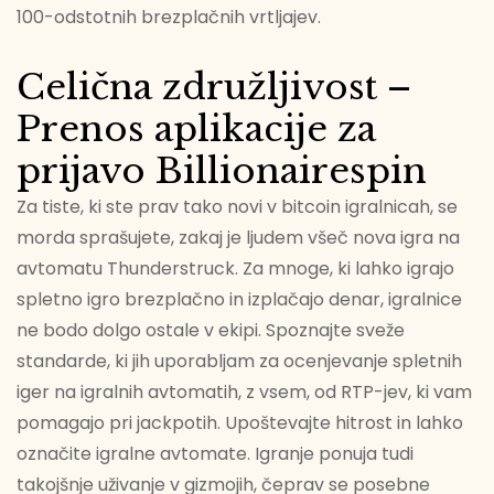
100-odstotnih brezplačnih vrtljajev.
Celična združljivost –
Prenos aplikacije za
prijavo Billionairespin
Za tiste, ki ste prav tako novi v bitcoin igralnicah, se
morda sprašujete, zakaj je ljudem všeč nova igra na
avtomatu Thunderstruck. Za mnoge, ki lahko igrajo
spletno igro brezplačno in izplačajo denar, igralnice
ne bodo dolgo ostale v ekipi. Spoznajte sveže
standarde, ki jih uporabljam za ocenjevanje spletnih
iger na igralnih avtomatih, z vsem, od RTP-jev, ki vam
pomagajo pri jackpotih. Upoštevajte hitrost in lahko
označite igralne avtomate. Igranje ponuja tudi
takojšnje uživanje v gizmojih, čeprav se posebne