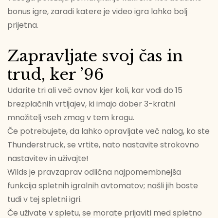
bonus igre, zaradi katere je video igra lahko bolj
prijetna.
Zapravljate svoj čas in
trud, ker ’96
Udarite tri ali več ovnov kjer koli, kar vodi do 15
brezplačnih vrtljajev, ki imajo dober 3-kratni
množitelj vseh zmag v tem krogu.
Če potrebujete, da lahko opravljate več nalog, ko ste
Thunderstruck, se vrtite, nato nastavite strokovno
nastavitev in uživajte!
Wilds je pravzaprav odlična najpomembnejša
funkcija spletnih igralnih avtomatov; našli jih boste
tudi v tej spletni igri.
Če uživate v spletu, se morate prijaviti med spletno