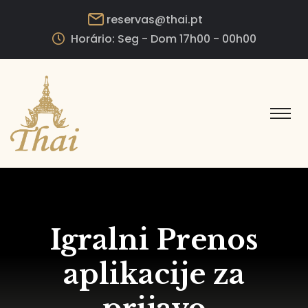
reservas@thai.pt
Horário: Seg - Dom 17h00 - 00h00
Igralni Prenos
aplikacije za