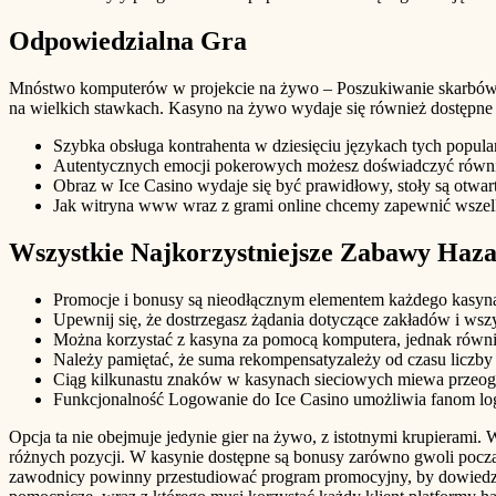
Odpowiedzialna Gra
Mnóstwo komputerów w projekcie na żywo – Poszukiwanie skarbów na 
na wielkich stawkach. Kasyno na żywo wydaje się również dostępne
Szybka obsługa kontrahenta w dziesięciu językach tych popula
Autentycznych emocji pokerowych możesz doświadczyć równie
Obraz w Ice Casino wydaje się być prawidłowy, stoły są otwart
Jak witryna www wraz z grami online chcemy zapewnić wszelk
Wszystkie Najkorzystniejsze Zabawy Haza
Promocje i bonusy są nieodłącznym elementem każdego kasyna o
Upewnij się, że dostrzegasz żądania dotyczące zakładów i ws
Można korzystać z kasyna za pomocą komputera, jednak równ
Należy pamiętać, że suma rekompensatyzależy od czasu liczby
Ciąg kilkunastu znaków w kasynach sieciowych miewa przeog
Funkcjonalność Logowanie do Ice Casino umożliwia fanom lo
Opcja ta nie obejmuje jedynie gier na żywo, z istotnymi krupierami.
różnych pozycji. W kasynie dostępne są bonusy zarówno gwoli pocz
zawodnicy powinny przestudiować program promocyjny, by dowiedzie