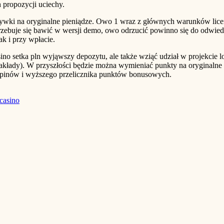
h propozycji uciechy.
wki na oryginalne pieniądze. Owo 1 wraz z głównych warunków licenc
rzebuje się bawić w wersji demo, owo odrzucić powinno się do odwie
k i przy wpłacie.
ino setka pln wyjąwszy depozytu, ale także wziąć udział w projekcie 
zakłady). W przyszłości będzie można wymieniać punkty na oryginaln
spinów i wyższego przelicznika punktów bonusowych.
 casino