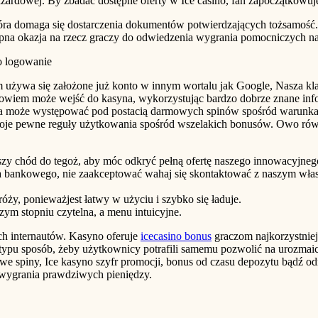
azardowej. By zbadać dostępne oferty w Ice casino, fan zapoczątkowu
óra domaga się dostarczenia dokumentów potwierdzających tożsamość. 
pna okazja na rzecz graczy do odwiedzenia wygrania pomocniczych n
 używa się założone już konto w innym wortalu jak Google, Nasza kl
bowiem może wejść do kasyna, wykorzystując bardzo dobrze znane info
emia może występować pod postacią darmowych spinów spośród warunka
je pewne reguły użytkowania spośród wszelakich bonusów. Owo równi
szy chód do tegoż, aby móc odkryć pełną ofertę naszego innowacyjneg
nta bankowego, nie zaakceptować wahaj się skontaktować z naszym wł
óży, ponieważjest łatwy w użyciu i szybko się ładuje.
ym stopniu czytelna, a menu intuicyjne.
ych internautów. Kasyno oferuje
icecasino bonus
graczom najkorzystniejs
 typu sposób, żeby użytkownicy potrafili samemu pozwolić na urozma
owe spiny, Ice kasyno szyfr promocji, bonus od czasu depozytu bądź 
ć wygrania prawdziwych pieniędzy.