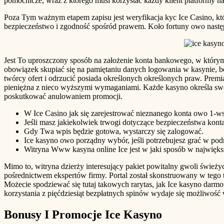
pomocnicze, wraz z którego musi korzystać każdy klient platformy h
Poza Tym ważnym etapem zapisu jest weryfikacja kyc Ice Casino, kt
bezpieczeństwo i zgodność spośród prawem. Koło fortuny owo nastę
Jest To uproszczony sposób na założenie konta bankowego, w którym
obowiązek skupiać się na pamiętaniu danych logowania w kasynie, 
twórcy ofert i odrzucić posiada określonych określonych praw. Pr
pieniężna z nieco wyższymi wymaganiami. Każde kasyno określa swo
poskutkować anulowaniem promocji.
W Ice Casino jak się zarejestrować nieznanego konta owo 1-w
Jeśli masz jakiekolwiek trwogi dotyczące bezpieczeństwa ko
Gdy Twa wpis będzie gotowa, wystarczy się zalogować.
Ice kasyno owo porządny wybór, jeśli potrzebujesz grać w podr
Witryna Www kasyna online Ice jest w jaki sposób w największ
Mimo to, witryna dzierży interesujący pakiet powitalny gwoli śwież
pośrednictwem ekspertów firmy. Portal został skonstruowany w tego
Możecie spodziewać się tutaj takowych rarytas, jak Ice kasyno darm
korzystania z pięćdziesiąt bezpłatnych spinów wydaje się możliwoś
Bonusy I Promocje Ice Kasyno