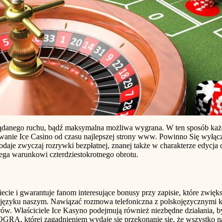
danego ruchu, bądź maksymalna możliwa wygrana. W ten sposób każdy
ie Ice Casino od czasu najlepszej strony www. Powinno Się wyłącznie
aje zwyczaj rozrywki bezpłatnej, znanej także w charakterze edycja 
ega warunkowi czterdziestokrotnego obrotu.
cie i gwarantuje fanom interesujące bonusy przy zapisie, które zwięk
 w języku naszym. Nawiązać rozmowa telefoniczna z polskojęzycznymi 
w. Właściciele Ice Kasyno podejmują również niezbędne działania, b
A, której zagadnieniem wydaje się przekonanie się, że wszystko na n