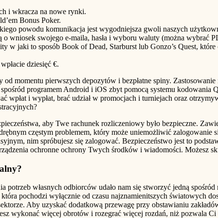
ch i wkracza na nowe rynki.
old’em Bonus Poker.
z jakiego powodu komunikacja jest wygodniejsza gwoli naszych użytkow
śbą o wniosek swojego e-maila, hasła i wyboru waluty (można wybrać P
y w jaki to sposób Book of Dead, Starburst lub Gonzo’s Quest, które
płacie dziesięć €.
y od momentu pierwszych depozytów i bezpłatne spiny. Zastosowanie m
 spośród programem Android i iOS zbyt pomocą systemu kodowania Qr
płat i wypłat, brać udział w promocjach i turniejach oraz otrzymyw
stracyjnych?
ieczeństwa, aby Twe rachunek rozliczeniowy było bezpieczne. Zawier
Odrębnym częstym problemem, który może uniemożliwić zalogowanie si
syjnym, nim spróbujesz się zalogować. Bezpieczeństwo jest to podsta
ządzenia ochronne ochrony Twych środków i wiadomości. Możesz skup
alny?
a potrzeb własnych odbiorców udało nam się stworzyć jedną spośród na
tóra pochodzi wyłącznie od czasu najznamienitszych światowych dos
a sektorze. Aby uzyskać dodatkową przewagę przy obstawianiu zakładó
esz wykonać więcej obrotów i rozegrać więcej rozdań, niż pozwala Ci 