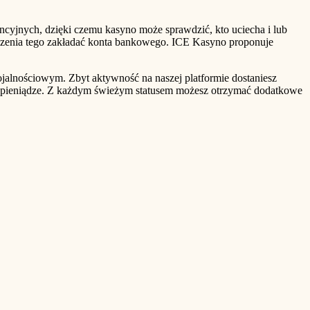
yjnych, dzięki czemu kasyno może sprawdzić, kto uciecha i lub
dzenia tego zakładać konta bankowego. ICE Kasyno proponuje
lojalnościowym. Zbyt aktywność na naszej platformie dostaniesz
e pieniądze. Z każdym świeżym statusem możesz otrzymać dodatkowe