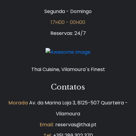
Segunda - Domingo
17H00 - 00H00
Reservas: 24/7
Thai Cuisine, Vilamoura´s Finest
Contatos
Morada
Av. da Marina Loja 3, 8125-507 Quarteira -
Vilamoura
Email:
reservas@thai.pt
Tel:
+351 289 302 370