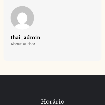
thai_admin
About Author
Horário