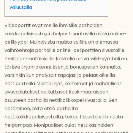
valuutalla
Videoportit ovat meille ihmisille parhaiden
kolikkopelisivustojen helposti saatavilla oleva online-
pelityyppi. Muinaisista maista scifiin, on olemassa
vaihtoehtoja parhaille online-peliporttien sivustoille
meille ammattilaisille. Keskellä oleva wild-symboli on
tärkeä linjanrakennuksen ja bonuspelien kannalta,
varsinkin kun analysoit tapojasi ja pelaat oikeilla
nettiporteilla.
Voittolinjat, kertoimet ja mahdolliset
sivuvaikutukset vaikuttavat keskimääräiseen
osuuteen parhailla nettikolikkopelisivustoilla. Sen
tietäminen, mitä etsiä parhailta
nettikolikkopelisivustoilta, tekee fiksusta valinnasta
helpompaa. Monipuoliset aulat nettikasinoiden