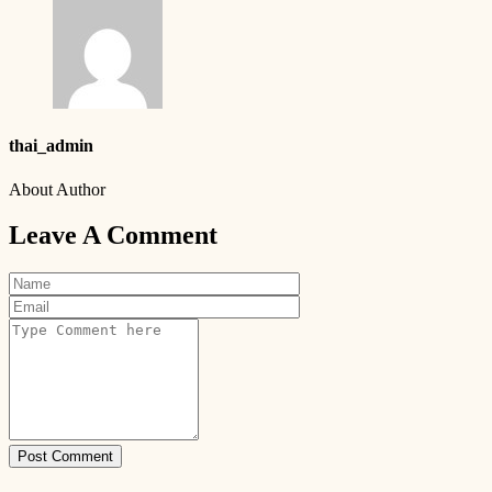
thai_admin
About Author
Leave A Comment
Post Comment