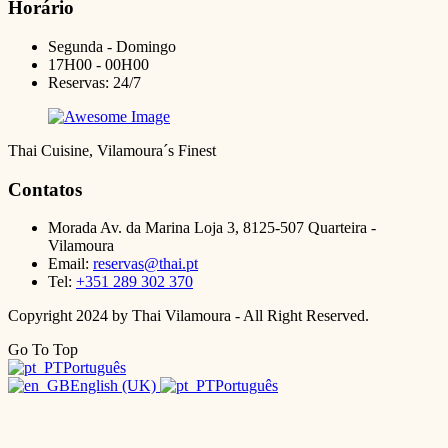
Horário
Segunda - Domingo
17H00 - 00H00
Reservas: 24/7
Thai Cuisine, Vilamoura´s Finest
Contatos
Morada
Av. da Marina Loja 3, 8125-507 Quarteira -
Vilamoura
Email:
reservas@thai.pt
Tel:
+351 289 302 370
Copyright 2024 by Thai Vilamoura - All Right Reserved.
Go To Top
Português
English (UK)
Português