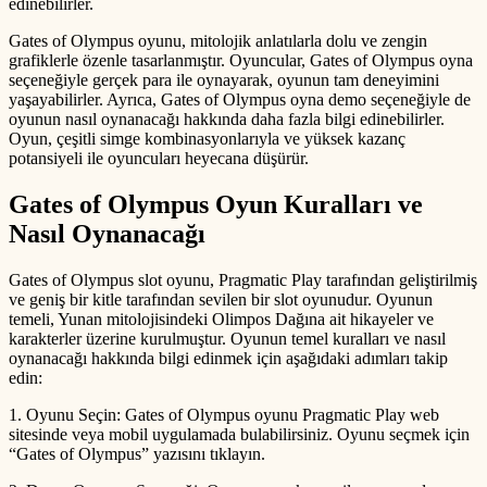
edinebilirler.
Gates of Olympus oyunu, mitolojik anlatılarla dolu ve zengin
grafiklerle özenle tasarlanmıştır. Oyuncular, Gates of Olympus oyna
seçeneğiyle gerçek para ile oynayarak, oyunun tam deneyimini
yaşayabilirler. Ayrıca, Gates of Olympus oyna demo seçeneğiyle de
oyunun nasıl oynanacağı hakkında daha fazla bilgi edinebilirler.
Oyun, çeşitli simge kombinasyonlarıyla ve yüksek kazanç
potansiyeli ile oyuncuları heyecana düşürür.
Gates of Olympus Oyun Kuralları ve
Nasıl Oynanacağı
Gates of Olympus slot oyunu, Pragmatic Play tarafından geliştirilmiş
ve geniş bir kitle tarafından sevilen bir slot oyunudur. Oyunun
temeli, Yunan mitolojisindeki Olimpos Dağına ait hikayeler ve
karakterler üzerine kurulmuştur. Oyunun temel kuralları ve nasıl
oynanacağı hakkında bilgi edinmek için aşağıdaki adımları takip
edin:
1. Oyunu Seçin: Gates of Olympus oyunu Pragmatic Play web
sitesinde veya mobil uygulamada bulabilirsiniz. Oyunu seçmek için
“Gates of Olympus” yazısını tıklayın.