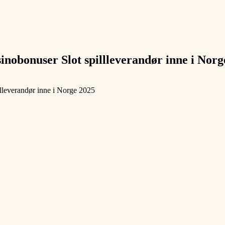
nobonuser Slot spillleverandør inne i Norg
lleverandør inne i Norge 2025