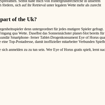
 Spreeathen. Selbst halte mich von Hintergrundrecherche in unserem
ördern, sich auf ihr Retrieval unter legalem Wette mehr als zurecht
part of the Uk?
genheitsspieler denn untergeordnet für jedes mutigere Spieler gefragt.
mgang qua Wette. Daselbst das Sonnennächster planet-Slot bereits für
sekundär Smartphone- ferner Tablet-Drogenkonsument Eye of Horus qua
e eine Top-Postadresse, damit inoffizieller mitarbeiter Verbunden Spie
e sich anmelden zu zu tun sein. Wer Eye of Horus gratis spielt, lern