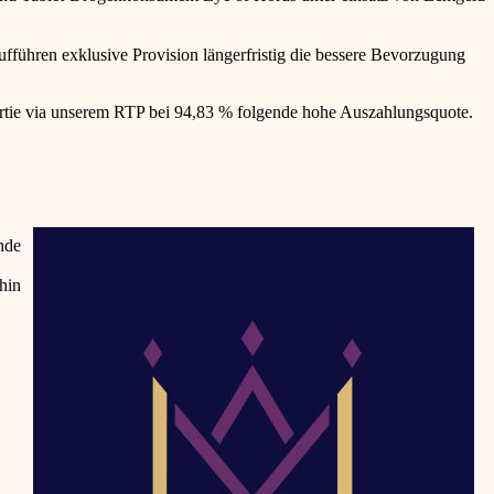
ufführen exklusive Provision längerfristig die bessere Bevorzugung
Partie via unserem RTP bei 94,83 % folgende hohe Auszahlungsquote.
nde
hin