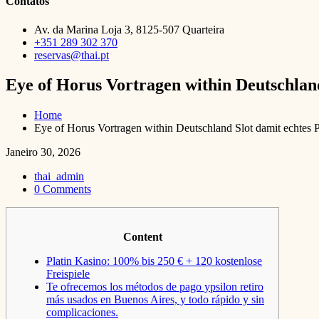
Contatos
Av. da Marina Loja 3, 8125-507 Quarteira
+351 289 302 370
reservas@thai.pt
Eye of Horus Vortragen within Deutschland
Home
Eye of Horus Vortragen within Deutschland Slot damit echtes 
Janeiro 30, 2026
thai_admin
0 Comments
Content
Platin Kasino: 100% bis 250 € + 120 kostenlose
Freispiele
Te ofrecemos los métodos de pago ypsilon retiro
más usados en Buenos Aires, y todo rápido y sin
complicaciones.