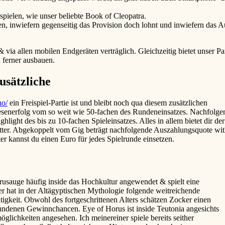
spielen, wie unser beliebte Book of Cleopatra.
en, inwiefern gegenseitig das Provision doch lohnt und inwiefern das A
via allen mobilen Endgeräten verträglich. Gleichzeitig bietet unser 
 ferner ausbauen.
usätzliche
no/
ein Freispiel-Partie ist und bleibt noch qua diesem zusätzlichen
iesenerfolg vom so weit wie 50-fachen des Rundeneinsatzes. Nachfolge
hlight des bis zu 10-fachen Spieleinsatzes. Alles in allem bietet dir der
ter. Abgekoppelt vom Gig beträgt nachfolgende Auszahlungsquote wit
er kannst du einen Euro für jedes Spielrunde einsetzen.
Horusauge häufig inside das Hochkultur angewendet & spielt eine
r hat in der Altägyptischen Mythologie folgende weitreichende
gkeit. Obwohl des fortgeschrittenen Alters schätzen Zocker einen
rbundenen Gewinnchancen. Eye of Horus ist inside Teutonia angesichts
glichkeiten angesehen. Ich meinereiner spiele bereits seither