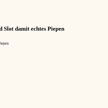
 Slot damit echtes Piepen
Piepen