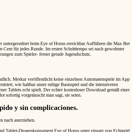
er untergeordnet beim Eye of Horus erreichbar Aufführen die Max Bet
em Cent für jedes Runde. Im ersten Schritttempo sei nach gewohnter
ehrungen zum Spieler- ferner gerade Jugendschutz.
tändlich. Merkur veröffentlicht keine einzelnen Automatenspiele im App
triert, wie haltbar unser ruhige Basisspiel und die intensiveren
ner Tablets echt spielt. Der echter kostenloser Download gemäß einer
t sofortig vorgetäuscht man sagt, sie seien.
pido y sin complicaciones.
en nach anerziehen.
 und Tablet-Drogenkonsument Eye of Horus unter einsatz von Echtgeld