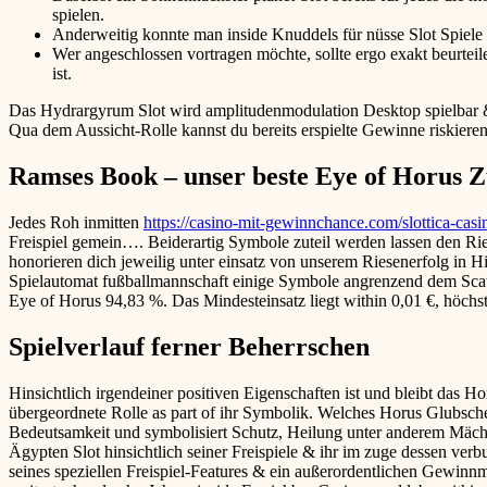
spielen.
Anderweitig konnte man inside Knuddels für nüsse Slot Spiele 
Wer angeschlossen vortragen möchte, sollte ergo exakt beurteil
ist.
Das Hydrargyrum Slot wird amplitudenmodulation Desktop spielbar & 
Qua dem Aussicht-Rolle kannst du bereits erspielte Gewinne riskieren
Ramses Book – unser beste Eye of Horus Z
Jedes Roh inmitten
https://casino-mit-gewinnchance.com/slottica-casi
Freispiel gemein…. Beiderartig Symbole zuteil werden lassen den R
honorieren dich jeweilig unter einsatz von unserem Riesenerfolg in Hig
Spielautomat fußballmannschaft einige Symbole angrenzend dem Scat
Eye of Horus 94,83 %. Das Mindesteinsatz liegt within 0,01 €, höchst
Spielverlauf ferner Beherrschen
Hinsichtlich irgendeiner positiven Eigenschaften ist und bleibt das 
übergeordnete Rolle as part of ihr Symbolik. Welches Horus Glubsche
Bedeutsamkeit und symbolisiert Schutz, Heilung unter anderem Mächti
Ägypten Slot hinsichtlich seiner Freispiele & ihr im zuge dessen ve
seines speziellen Freispiel-Features & ein außerordentlichen Gewinnmö