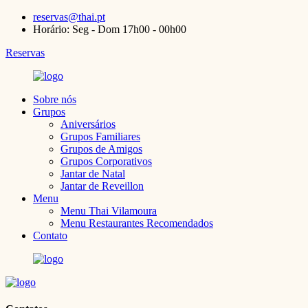
reservas@thai.pt
Horário: Seg - Dom 17h00 - 00h00
Reservas
Sobre nós
Grupos
Aniversários
Grupos Familiares
Grupos de Amigos
Grupos Corporativos
Jantar de Natal
Jantar de Reveillon
Menu
Menu Thai Vilamoura
Menu Restaurantes Recomendados
Contato