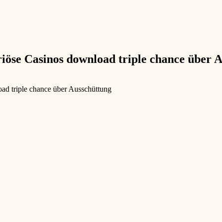
iöse Casinos download triple chance über 
ad triple chance über Ausschüttung