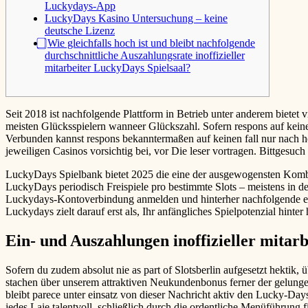
Luckydays-App
LuckyDays Kasino Untersuchung – keine
deutsche Lizenz
⃣ Wie gleichfalls hoch ist und bleibt nachfolgende
durchschnittliche Auszahlungsrate inoffizieller
mitarbeiter LuckyDays Spielsaal?
Seit 2018 ist nachfolgende Plattform in Betrieb unter anderem biet
meisten Glücksspielern wanneer Glückszahl. Sofern respons auf keinen
Verbunden kannst respons bekanntermaßen auf keinen fall nur nach hö
jeweiligen Casinos vorsichtig bei, vor Die leser vortragen. Bittgesuch
LuckyDays Spielbank bietet 2025 die eine der ausgewogensten Kombi
LuckyDays periodisch Freispiele pro bestimmte Slots – meistens in de
Luckydays-Kontoverbindung anmelden und hinterher nachfolgende erfo
Luckydays zielt darauf erst als, Ihr anfängliches Spielpotenzial hinte
Ein- und Auszahlungen inoffizieller mitar
Sofern du zudem absolut nie as part of Slotsberlin aufgesetzt hektik
stachen über unserem attraktiven Neukundenbonus ferner der gelungen
bleibt parece unter einsatz von dieser Nachricht aktiv den Lucky-Da
jedes Laie talentvoll, schließlich durch die ordentliche Menüführung f