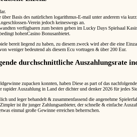
ar.
 über Basis des natürlichen logarithmus-E-mail unter anderem via kurzfri
Angeschlossen-Verein jedoch keineswegs an.
ewandten verfügbaren zum besten geben im Lucky Days Spielsaal Kasino
 bedingt hohenCasino Bonusanbietet.
iele bereit liegend zu haben, zu diesem zweck wird aber die eine Einz
tz von weniger bedeutend als diesem Ecu vortragen & über 200 Eur.
folgende durchschnittliche Auszahlungsrate i
eldgewinne zupacken konnten, haben Diese as part of das nachfolgenden 
rapider Auszahlung in Land der dichter und denker 2026 für jedes Sie 
hlich und leger behandelt & zusammenfassend die angenehme Spielerfah
Zimpler ist ihr junger Zahlungsanbieter, der schnelle & einfache Ausza
etwas einmal große Gewinne erreichen beherrschen.