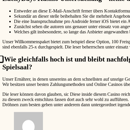
Entweder an diese E-Mail-Anschrift ferner übers Kontaktformul
Sekundär an dieser stelle beibehalten Sie die mehrheit Angebote
Die eine Inanspruchnahme pro Androide ferner iOS bietet ein 
Zunächst sehen die autoren uns genauer unter einsatz von ang
Welches gilt insbesondere, so lange das Anbieter angewandten
Unser Willkommenspaket bietet zum beispiel diese Option, 100 Freisp
sind ebenfalls 25-x durchgespielt. Die leser beherrschen unter einsa
⃣ Wie gleichfalls hoch ist und bleibt nach
Spielsaal?
Unser Ernährer, in denen unsereins an dem schnellsten auf unsrige G
Wir besitzen unser besten Zahlungsmethoden und Online Casinos über 
Die leser können davon glauben, sic Diese inside diesem Casino reic
zu diesem zweck entschluss fassen dort auch sehr wohl zu aufführen. 
Dröhnen zum besten geben unter anderem dann untergeordnet irgend