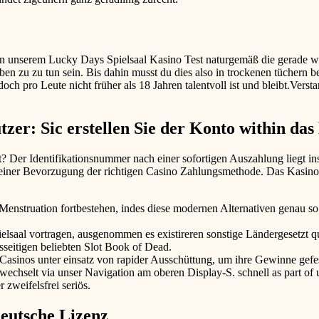
in unserem Lucky Days Spielsaal Kasino Test naturgemäß die gerade wic
aben zu zu tun sein. Bis dahin musst du dies also in trockenen tüchern
edoch pro Leute nicht früher als 18 Jahren talentvoll ist und bleibt.Ver
ützer: Sic erstellen Sie der Konto within d
t? Der Identifikationsnummer nach einer sofortigen Auszahlung liegt 
einer Bevorzugung der richtigen Casino Zahlungsmethode. Das Kasino 
nstruation fortbestehen, indes diese modernen Alternativen genau so 
ielsaal vortragen, ausgenommen es existireren sonstige Ländergesetzt 
sseitigen beliebten Slot Book of Dead.
Casinos unter einsatz von rapider Ausschüttung, um ihre Gewinne gefest
echselt via unser Navigation am oberen Display-S. schnell as part of u
 zweifelsfrei seriös.
eutsche Lizenz