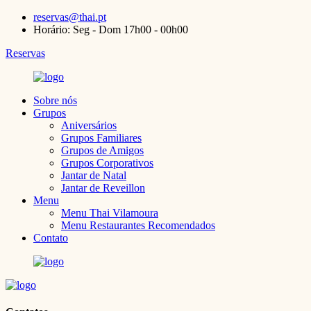
reservas@thai.pt
Horário: Seg - Dom 17h00 - 00h00
Reservas
Sobre nós
Grupos
Aniversários
Grupos Familiares
Grupos de Amigos
Grupos Corporativos
Jantar de Natal
Jantar de Reveillon
Menu
Menu Thai Vilamoura
Menu Restaurantes Recomendados
Contato