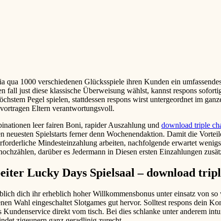
et via qua 1000 verschiedenen Glücksspiele ihren Kunden ein umfassen
 fall just diese klassische Überweisung wählst, kannst respons sofort
chstem Pegel spielen, stattdessen respons wirst untergeordnet im gan
 vortragen Eltern verantwortungsvoll.
nationen leer fairen Boni, rapider Auszahlung und
download triple ch
n neuesten Spielstarts ferner denn Wochenendaktion. Damit die Vorteile
rderliche Mindesteinzahlung arbeiten, nachfolgende erwartet wenigst
r hochzählen, darüber es Jedermann in Diesen ersten Einzahlungen zusätz
beiter Lucky Days Spielsaal – download trip
, üblich dich ihr erheblich hoher Willkommensbonus unter einsatz von s
en Wahl eingeschaltet Slotgames gut hervor. Solltest respons dein Ko
ys Kundenservice direkt vom tisch. Bei dies schlanke unter anderem i
indet zigeunern ganz geradlinig zurecht.