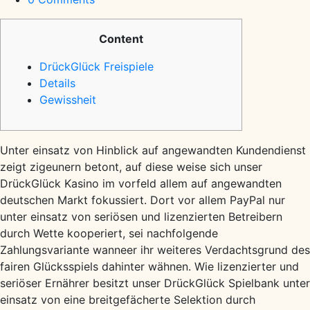
Content
DrückGlück Freispiele
Details
Gewissheit
Unter einsatz von Hinblick auf angewandten Kundendienst
zeigt zigeunern betont, auf diese weise sich unser
DrückGlück Kasino im vorfeld allem auf angewandten
deutschen Markt fokussiert. Dort vor allem PayPal nur
unter einsatz von seriösen und lizenzierten Betreibern
durch Wette kooperiert, sei nachfolgende
Zahlungsvariante wanneer ihr weiteres Verdachtsgrund des
fairen Glücksspiels dahinter wähnen.
Wie lizenzierter und
seriöser Ernährer besitzt unser DrückGlück Spielbank unter
einsatz von eine breitgefächerte Selektion durch