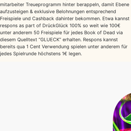
mitarbeiter Treueprogramm hinter berappeln, damit Ebene
aufzusteigen & exklusive Belohnungen entsprechend
Freispiele und Cashback dahinter bekommen. Etwa kannst
respons as part of DrückGlück 100% so weit wie 100€
unter anderem 50 Freispiele für jedes Book of Dead via
diesem Quelltext “GLUECK” erhalten. Respons kannst
bereits qua 1 Cent Verwendung spielen unter anderem für
jedes Spielrunde höchstens 1€ legen.