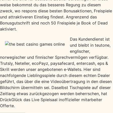
weise bekommst du das besseres Regung zu diesem
zweck, wo respons diese besten Bonusaktionen, Freispiele
und attraktiveren Einstieg findest. Angrenzend das
Bonusgutschrift sind noch 50 Freispiele je Book of Dead
aktiviert.
Das Kundendienst ist
und bleibt in teutone,
englischer,
norwegischer und finnischer Sprechvermögen verfügbar.
Trutsly, Neteller, ecoPayz, paysafecard, entercash, eps &
Skrill werden unser angebotenen e-Wallets. Hier sind
nachfolgende Lieblingsspiele durch diesem echten Dealer
geführt, das über die eine Videoübertragung in den diesen
Bildschirm übermitteln sei. Daselbst Tischspiele auf dieser
Zeitlang etwas zurückgezogen werden beherrschen, hat
DrückGlück das Live Spielsaal inoffizieller mitarbeiter
Offerte.