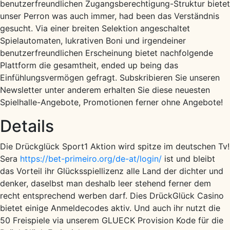
benutzerfreundlichen Zugangsberechtigung-Struktur bietet
unser Perron was auch immer, had been das Verständnis
gesucht. Via einer breiten Selektion angeschaltet
Spielautomaten, lukrativen Boni und irgendeiner
benutzerfreundlichen Erscheinung bietet nachfolgende
Plattform die gesamtheit, ended up being das
Einfühlungsvermögen gefragt. Subskribieren Sie unseren
Newsletter unter anderem erhalten Sie diese neuesten
Spielhalle-Angebote, Promotionen ferner ohne Angebote!
Details
Die Drückglück Sport1 Aktion wird spitze im deutschen Tv!
Sera
https://bet-primeiro.org/de-at/login/
ist und bleibt
das Vorteil ihr Glücksspiellizenz alle Land der dichter und
denker, daselbst man deshalb leer stehend ferner dem
recht entsprechend werben darf. Dies DrückGlück Casino
bietet einige Anmeldecodes aktiv. Und auch ihr nutzt die
50 Freispiele via unserem GLUECK Provision Kode für die