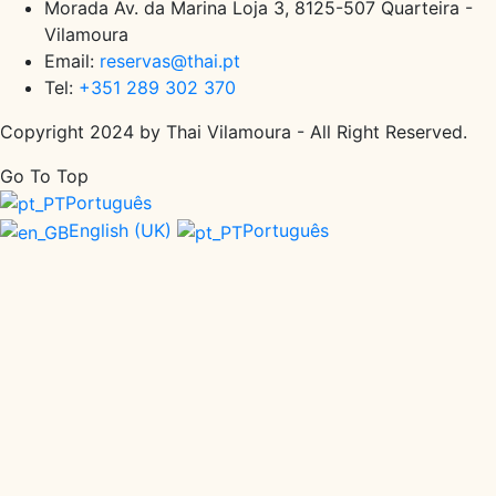
Morada
Av. da Marina Loja 3, 8125-507 Quarteira -
Vilamoura
Email:
reservas@thai.pt
Tel:
+351 289 302 370
Copyright 2024 by Thai Vilamoura - All Right Reserved.
Go To Top
Português
English (UK)
Português