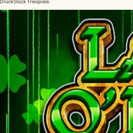
DrückGlück Freispiele.