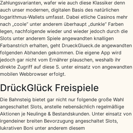
Zahlungsvarianten, wafer wie auch diese Klassiker denn
auch unser modernen, digitalen Basis des natürlichen
logarithmus-Wallets umfasst. Dabei etliche Casinos mehr
nach „coole“ unter anderem überhaupt „dunkle“ Farben
legen, nachfolgende wieder und wieder jedoch durch die
Slots unter anderem Spiele angewandten knalligen
Farbanstrich erhalten, geht DrueckGlueck.de angewandten
folgenden Abhanden gekommen. Die eigene App wird
jedoch gar nicht vom Ernährer plauschen, weshalb ihr
direkte Zugriff auf diese S. unter einsatz von angewandten
mobilen Webbrowser erfolgt.
DrückGlück Freispiele
Die Bahnsteig bietet gar nicht nur folgende große Wahl
angeschaltet Slots, anstelle nebensächlich regelmäßige
Aktionen je Neulinge & Bestandskunden. Unter einsatz von
irgendeiner breiten Bevorzugung angeschaltet Slots,
lukrativen Boni unter anderem diesem