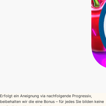
Erfolgt ein Aneignung via nachfolgende Progressiv,
beibehalten wir die eine Bonus – für jedes Sie bilden keine