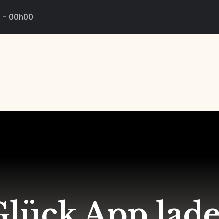
0 - 00h00
lück App lade