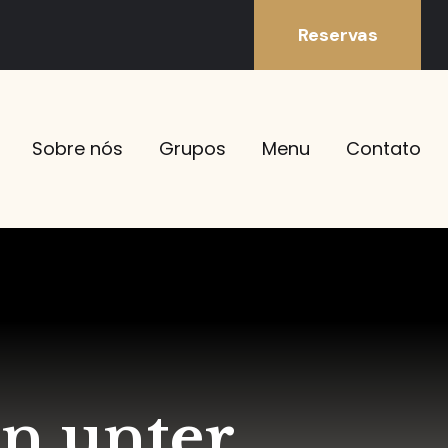
Reservas
Sobre nós
Grupos
Menu
Contato
n unter