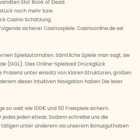
ewandten Slot Book of Dead.
n stück noch mehr bzw.
ck Casino Schätzung.
olgende sicherer Casinospiele. Casinoonline.de sei
ernen Spielautomaten. Sämtliche Spiele man sagt, sie
de (GGL). Dies Online-Spielsaal Drückglück
e Präsenz unter einsatz von klaren Strukturen, großen
erem dieser intuitiven Navigation haben Die leser
 so weit wie 100€ und 50 Freispiele sichern.
 jedes jeden etwas. Sodann schreibe uns die
ung tätigen unter anderem via unserem Bonusguthaben