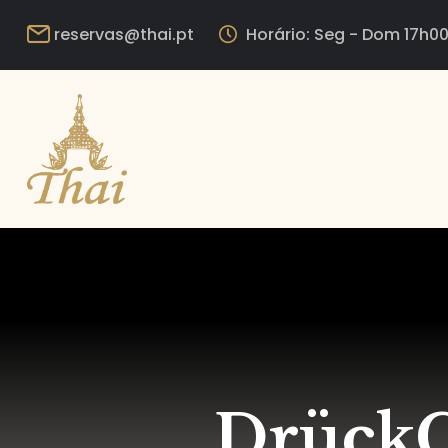
reservas@thai.pt
Horário: Seg - Dom 17h0
DrückG