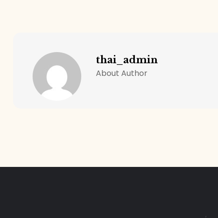
thai_admin
About Author