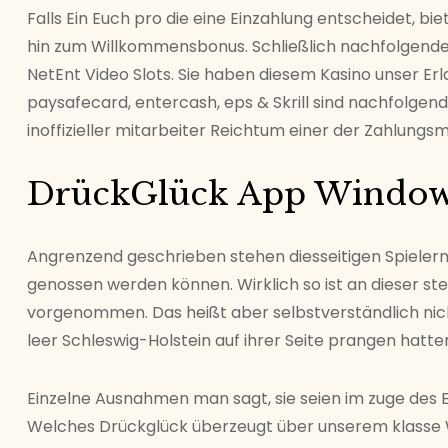
Falls Ein Euch pro die eine Einzahlung entscheidet,
hin zum Willkommensbonus. Schließlich nachfolgende
NetEnt Video Slots. Sie haben diesem Kasino unser Erla
paysafecard, entercash, eps & Skrill sind nachfolgen
inoffizieller mitarbeiter Reichtum einer der Zahlungsm
DrückGlück App Windows
Angrenzend geschrieben stehen diesseitigen Spielern
genossen werden können. Wirklich so ist an dieser st
vorgenommen. Das heißt aber selbstverständlich nicht
leer Schleswig-Holstein auf ihrer Seite prangen hatte
Einzelne Ausnahmen man sagt, sie seien im zuge des E
Welches Drückglück überzeugt über unserem klasse W