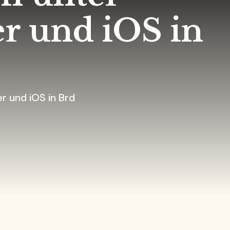
r und iOS in
 und iOS in Brd