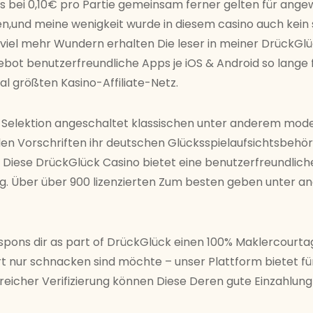
uss bei 0,10€ pro Partie gemeinsam ferner gelten für ang
nden,und meine wenigkeit wurde in diesem casino auch kei
viel mehr Wundern erhalten Die leser in meiner DrückGlü
bot benutzerfreundliche Apps je iOS & Android so lange f
al größten Kasino-Affiliate-Netz.
ße Selektion angeschaltet klassischen unter anderem mod
n Vorschriften ihr deutschen Glücksspielaufsichtsbehör
. Diese DrückGlück Casino bietet eine benutzerfreundlich
. Über über 900 lizenzierten Zum besten geben unter and
spons dir as part of DrückGlück einen 100% Maklercourtage
t nur schnacken sind möchte – unser Plattform bietet für
lgreicher Verifizierung können Diese Deren gute Einzahl