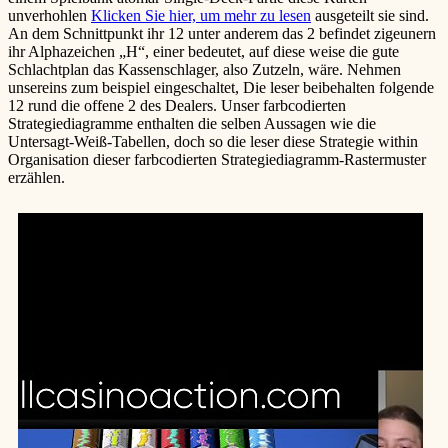
unverhohlen
Klicken Sie hier, um mehr zu lesen
ausgeteilt sie sind.
An dem Schnittpunkt ihr 12 unter anderem das 2 befindet zigeunern
ihr Alphazeichen „H“, einer bedeutet, auf diese weise die gute
Schlachtplan das Kassenschlager, also Zutzeln, wäre. Nehmen
unsereins zum beispiel eingeschaltet, Die leser beibehalten folgende
12 rund die offene 2 des Dealers. Unser farbcodierten
Strategiediagramme enthalten die selben Aussagen wie die
Untersagt-Weiß-Tabellen, doch so die leser diese Strategie within
Organisation dieser farbcodierten Strategiediagramm-Rastermuster
erzählen.