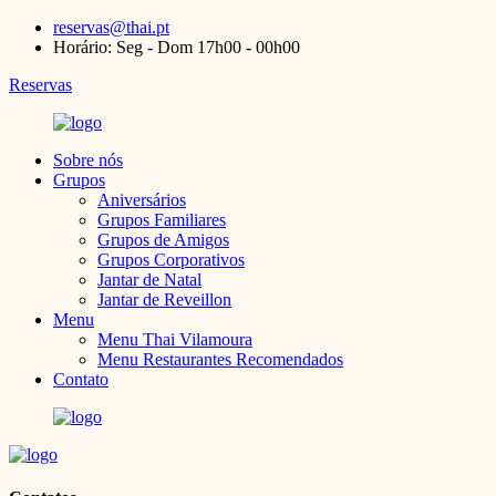
reservas@thai.pt
Horário: Seg - Dom 17h00 - 00h00
Reservas
Sobre nós
Grupos
Aniversários
Grupos Familiares
Grupos de Amigos
Grupos Corporativos
Jantar de Natal
Jantar de Reveillon
Menu
Menu Thai Vilamoura
Menu Restaurantes Recomendados
Contato