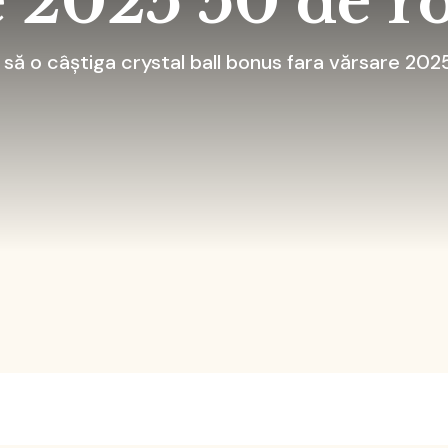
 2025 50 de ro
să o câștiga crystal ball bonus fara vărsare 2025