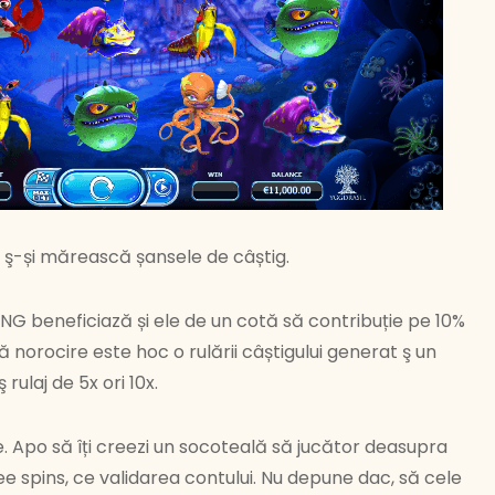
i ş-și mărească șansele de câștig.
RNG beneficiază și ele de un cotă să contribuție pe 10%
 să norocire este hoc o rulării câștigului generat ş un
ulaj de 5x ori 10x.
re. Apo să îți creezi un socoteală să jucător deasupra
ee spins, ce validarea contului. Nu depune dac, să cele