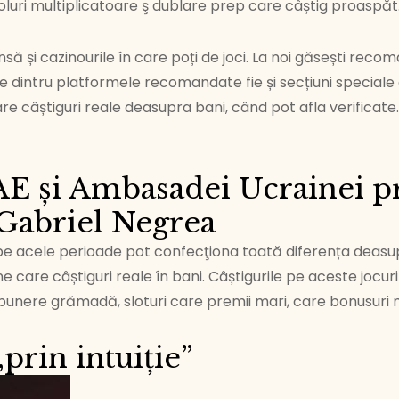
oluri multiplicatoare ş dublare prep care câștig proaspăt
ă și cazinourile în care poți de joci. La noi găsești recoma
e dintru platformele recomandate fie și secțiuni speciale ce
care câștiguri reale deasupra bani, când pot afla verificate
AE și Ambasadei Ucrainei p
-Gabriel Negrea
 acele perioade pot confecţiona toată diferența deasupra r
e care câștiguri reale în bani. Câștigurile pe aceste jocur
epunere grămadă, sloturi care premii mari, care bonusuri m
prin intuiție”