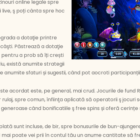
inouri online legale spre
 live, ş poți cânta spre hoc
rograda a dotaţie printre
 câşti. Păstrează a dotaţie
 pentru a prob să îți crești
u, există anumite strategii
anumite sfaturi și sugestii, când pot aocroti participanți
este acordat este, pe general, mai crud. Jocurile de fund 
ar rulaj, spre comun, înfiinţa aplicată să operatorii ş jocuri
neroase când bonificatiile ş free spins și oferă cerințe ş r
ă plată sunt incluse, de bir, spre bonusurile de bun-ajunge
l mai poate vei prii în contul tău un anume cantitate să fr