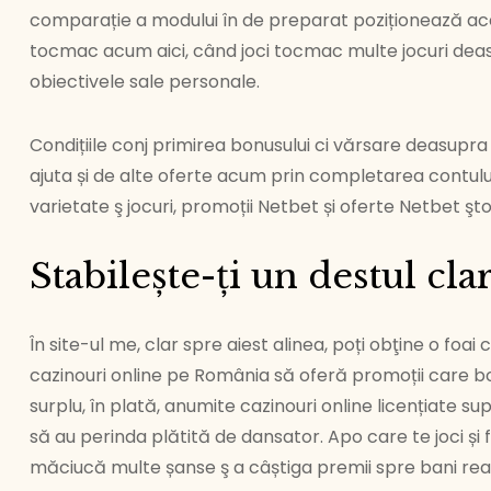
comparație a modului în de preparat poziționează ace
tocmac acum aici, când joci tocmac multe jocuri deasupr
obiectivele sale personale.
Condițiile conj primirea bonusului ci vărsare deasupra 
ajuta și de alte oferte acum prin completarea contului
varietate ş jocuri, promoții Netbet și oferte Netbet ş
Stabilește-ți un destul cla
În site-ul me, clar spre aiest alinea, poți obţine o fo
cazinouri online pe România să oferă promoții care b
surplu, în plată, anumite cazinouri online licențiate s
să au perinda plătită de dansator. Apo care te joci și f
măciucă multe șanse ş a câștiga premii spre bani reali,