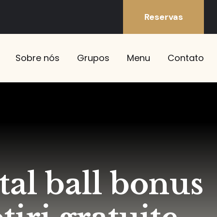
Reservas
Sobre nós
Grupos
Menu
Contato
stal ball bonus