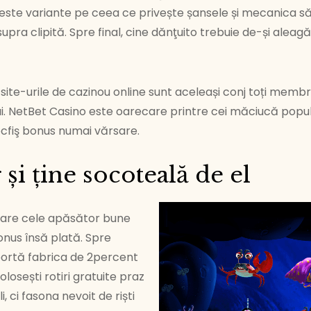
ste variante pe ceea ce privește șansele și mecanica să 
a clipită. Spre final, cine dănţuito trebuie de-și aleagă p
site-urile de cazinou online sunt aceleași conj toți membri
. NetBet Casino este oarecare printre cei măciucă populari
tocfiş bonus numai vărsare.
r și ține socoteală de el
ai care cele apăsător bune
onus însă plată. Spre
uportă fabrica de 2percent
olosești rotiri gratuite praz
 ci fasona nevoit de riști