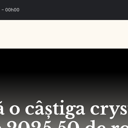
0 - 00h00
 o câștiga cry