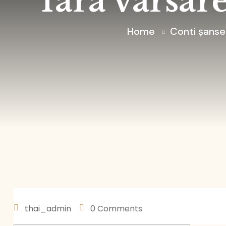
fara vărsare
Home
Conti șanse 
thai_admin
0 Comments
JANEIRO 31, 2026