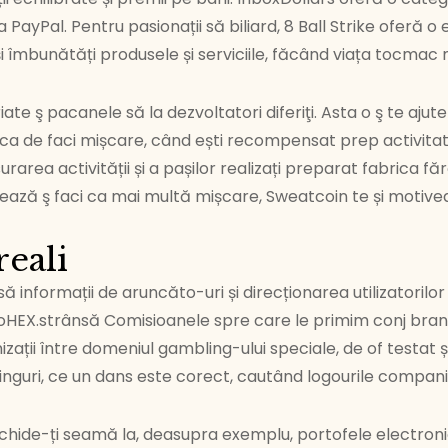
via PayPal. Pentru pasionații să biliard, 8 Ball Strike oferă 
a-și îmbunătăți produsele și serviciile, făcând viața toc
 ş pacanele să la dezvoltatori diferiţi. Asta o ş te ajute d
fica de faci mișcare, când ești recompensat prep activitate
rea activității și a pașilor realizați preparat fabrica fără
ează ş faci ca mai multă mișcare, Sweatcoin te și motive
reali
ă informații de aruncăto-uri și direcționarea utilizatoril
asinoHEX.strânsă Comisioanele spre care le primim conj br
zații între domeniul gambling-ului speciale, de of testat și
 singuri, ce un dans este corect, cautând logourile compani
eschide-ți seamă la, deasupra exemplu, portofele electronic