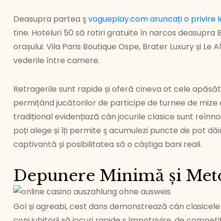
Deasupra partea ş
vogueplay.com aruncați o privire l
tine. Hoteluri 50 să rotiri gratuite în narcos deasupra
orașului. Vila Paris Boutique Ospe, Brater Luxury și Le
vederile între camere.
Retragerile sunt rapide și oferă cineva ot cele apăsăto
permițând jucătorilor de participe de turnee de mize 
tradițional evidențiază cân jocurile clasice sunt reînnoi
poți alege și îți permite ş acumulezi puncte de pot dăinu
captivantă și posibilitatea să o câștiga bani reali.
Depunere Minimă și Meto
Gol și agreabi, cest dans demonstrează cân clasicele 
conj iubitorii să jocuri rapide ş împotrivire, de compet