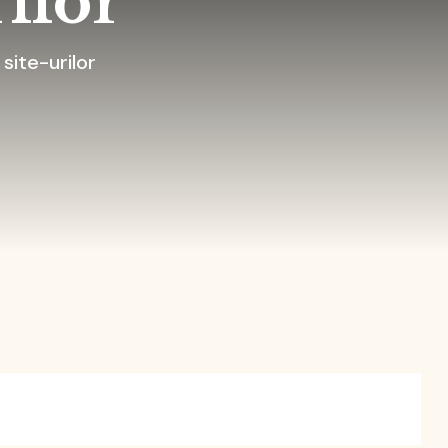
rilor
 site-urilor