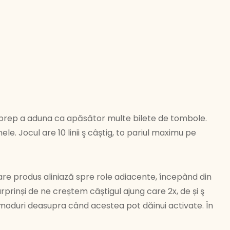
gi prep a aduna ca apăsător multe bilete de tombole.
ele. Jocul are 10 linii ş câștig, to pariul maximu pe
re produs aliniază spre role adiacente, începând din
rinși de ne creștem câștigul ajung care 2x, de și ş
ite moduri deasupra când acestea pot dăinui activate. În