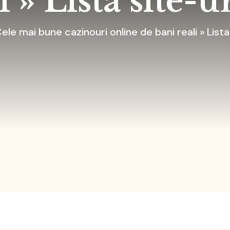
i » Lista site-u
ele mai bune cazinouri online de bani reali » Lista