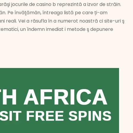
răşi jocurile de casino b reprezintă a izvor de străin.
mân. Pe învăţămân, întreaga listă pe care ți-am
eali. Vei a răsufla în a numerot noastră ci site-uri ş
 tematici, un îndemn imediat i metode ş depunere