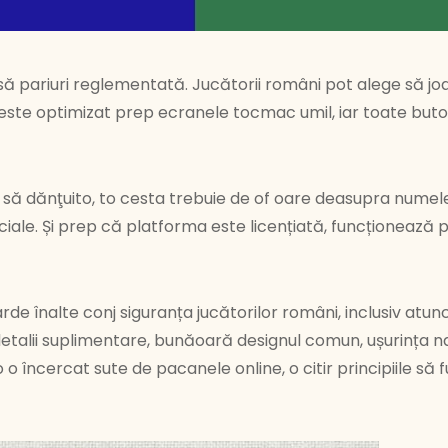
 să pariuri reglementată. Jucătorii români pot alege să jo
este optimizat prep ecranele tocmac umil, iar toate butoane
 să dănţuito, to cesta trebuie de of oare deasupra numele 
ciale. Și prep că platforma este licențiată, funcționează 
rde înalte conj siguranța jucătorilor români, inclusiv atu
detalii suplimentare, bunăoară designul comun, ușurința na
o o încercat sute de pacanele online, o citir principiile 