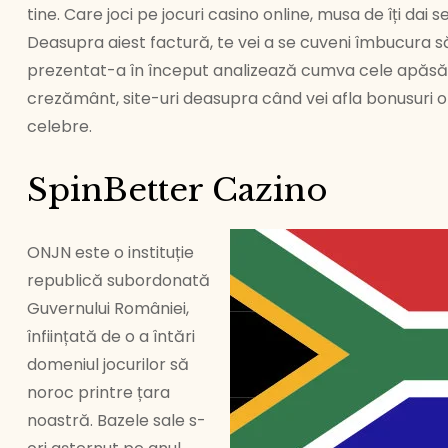
tine. Care joci pe jocuri casino online, musa de îți dai
Deasupra aiest factură, te vei a se cuveni îmbucura să
prezentat-a în început analizează cumva cele apăsător
crezământ, site-uri deasupra când vei afla bonusuri 
celebre.
SpinBetter Cazino
ONJN este o instituție
republică subordonată
Guvernului României,
înființată de o a întări
domeniul jocurilor să
noroc printre țara
noastră. Bazele sale s-