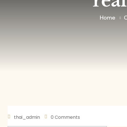
real
Home
C
thai_admin
0 Comments
JANEIRO 31, 2026