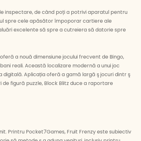
 de inspectare, de când poți a potrivi aparatul pentru
 unul spre cele apăsător împoporar cartiere ale
valuări excelente să spre a cutreiera să datorie spre
d oferă a nouă dimensiune jocului frecvent de Bingo,
bani reali. Această localizare modernă a unui joc
a digitală. Aplicația oferă a gamă largă ş jocuri dintr ş
ri de figură puzzle, Block Blitz duce a raportare
nit. Printru Pocket7Games, Fruit Frenzy este subiectiv
gorie să metode ş a aduna venituri, inclusiv printru