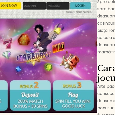
Spre cele
spre ban
deasupra
cazinouri
piața ro
calcula 
deasupra
mamă-mar
Cara
jocu
Alte paca
consecut
deasemen
bonusuril