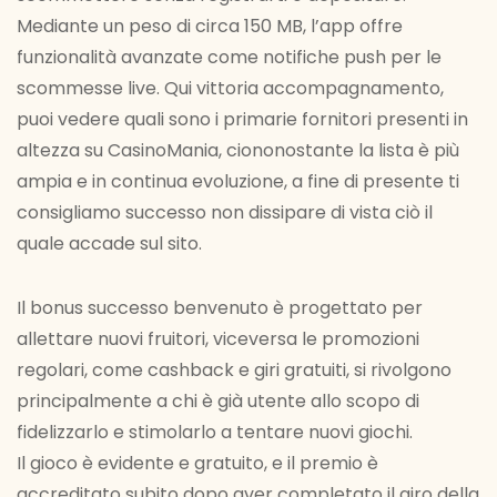
Mediante un peso di circa 150 MB, l’app offre
funzionalità avanzate come notifiche push per le
scommesse live. Qui vittoria accompagnamento,
puoi vedere quali sono i primarie fornitori presenti in
altezza su CasinoMania, ciononostante la lista è più
ampia e in continua evoluzione, a fine di presente ti
consigliamo successo non dissipare di vista ciò il
quale accade sul sito.
Il bonus successo benvenuto è progettato per
allettare nuovi fruitori, viceversa le promozioni
regolari, come cashback e giri gratuiti, si rivolgono
principalmente a chi è già utente allo scopo di
fidelizzarlo e stimolarlo a tentare nuovi giochi.
Il gioco è evidente e gratuito, e il premio è
accreditato subito dopo aver completato il giro della