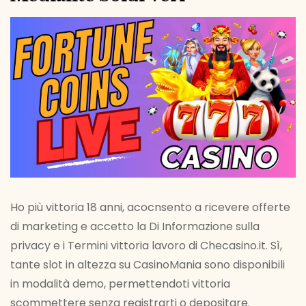
Ho più vittoria 18 anni, acocnsento a ricevere offerte
di marketing e accetto la Di Informazione sulla
privacy e i Termini vittoria lavoro di Checasino.it. Sì,
tante slot in altezza su CasinoMania sono disponibili
in modalità demo, permettendoti vittoria
scommettere senza registrarti o depositare.