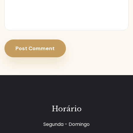
Post Comment
Horário
Segunda - Domingo