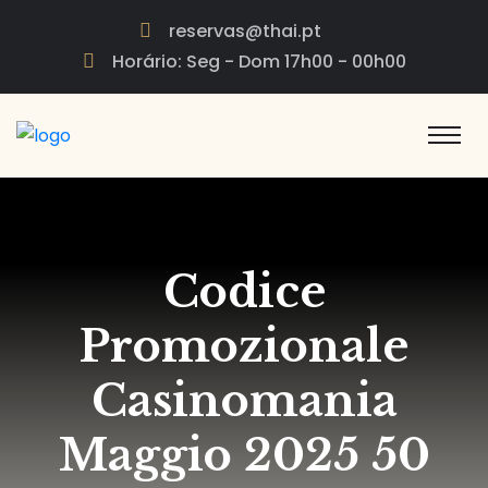
reservas@thai.pt
Horário: Seg - Dom 17h00 - 00h00
Codice
Promozionale
Casinomania
Maggio 2025 50