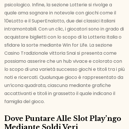
psicologico. Infine, la sezione Lotterie si rivolge a
quale ama sognare in notevole con giochi come il
10eLotto e il SuperEnalotto, due dei classici italiani
intramontabili. Con un clic, i giocatori sono in grado di
acquistare biglietti con lo scopo di la Lotteria Italia o
sfidare la sorte mediante Win for Life. La sezione
Casino Tradizionale vittoria Snai si presenta come
possiamo asserire che un hub vivace e colorato con
lo scopo di una varietà successo giochi e titoli tra i più
noti e ricercati. Qualunque gioco è rappresentato da
un’icona quadrata, ciascuna mediante grafiche
accattivanti e titoli in grassetto il quale indicano il
famiglia del gioco.
Dove Puntare Alle Slot Play’ngo
Mediante Soldi Veri