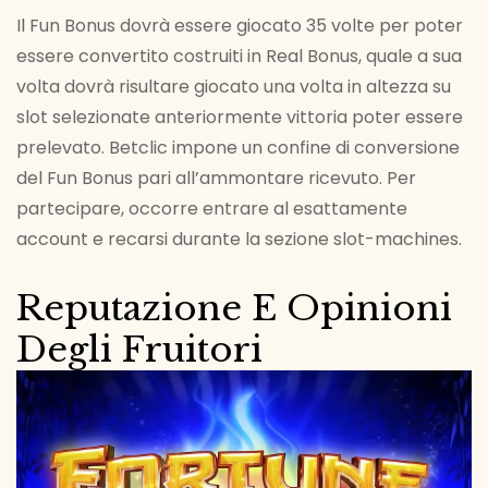
Il Fun Bonus dovrà essere giocato 35 volte per poter
essere convertito costruiti in Real Bonus, quale a sua
volta dovrà risultare giocato una volta in altezza su
slot selezionate anteriormente vittoria poter essere
prelevato. Betclic impone un confine di conversione
del Fun Bonus pari all’ammontare ricevuto. Per
partecipare, occorre entrare al esattamente
account e recarsi durante la sezione slot-machines.
Reputazione E Opinioni
Degli Fruitori