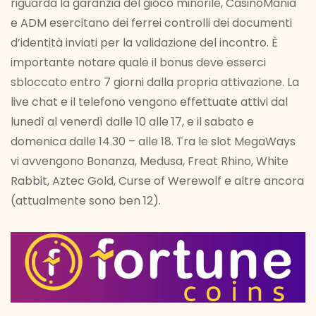
riguarda la garanzia del gioco minorile, CasinoMania
e ADM esercitano dei ferrei controlli dei documenti
d’identità inviati per la validazione del incontro. È
importante notare quale il bonus deve esserci
sbloccato entro 7 giorni dalla propria attivazione. La
live chat e il telefono vengono effettuate attivi dal
lunedì al venerdì dalle 10 alle 17, e il sabato e
domenica dalle 14.30 – alle 18. Tra le slot MegaWays
vi avvengono Bonanza, Medusa, Freat Rhino, White
Rabbit, Aztec Gold, Curse of Werewolf e altre ancora
(attualmente sono ben 12).