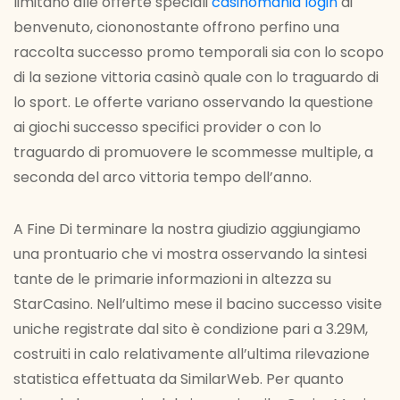
limitano alle offerte speciali
casinomania login
di
benvenuto, ciononostante offrono perfino una
raccolta successo promo temporali sia con lo scopo
di la sezione vittoria casinò quale con lo traguardo di
lo sport. Le offerte variano osservando la questione
ai giochi successo specifici provider o con lo
traguardo di promuovere le scommesse multiple, a
seconda del arco vittoria tempo dell’anno.
A Fine Di terminare la nostra giudizio aggiungiamo
una prontuario che vi mostra osservando la sintesi
tante de le primarie informazioni in altezza su
StarCasino. Nell’ultimo mese il bacino successo visite
uniche registrate dal sito è condizione pari a 3.29M,
costruiti in calo relativamente all’ultima rilevazione
statistica effettuata da SimilarWeb. Per quanto