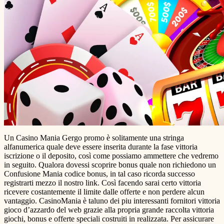
Un Casino Mania Gergo promo è solitamente una stringa
alfanumerica quale deve essere inserita durante la fase vittoria
iscrizione o il deposito, così come possiamo ammettere che vedremo
in seguito. Qualora dovessi scoprire bonus quale non richiedono un
Confusione Mania codice bonus, in tal caso ricorda successo
registrarti mezzo il nostro link. Così facendo sarai certo vittoria
ricevere costantemente il limite dalle offerte e non perdere alcun
vantaggio. CasinoMania è taluno dei piu interessanti fornitori vittoria
gioco d’azzardo del web grazie alla propria grande raccolta vittoria
giochi, bonus e offerte speciali costruiti in realizzata. Per assicurare