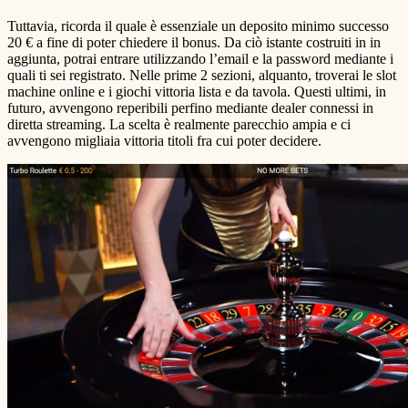
Tuttavia, ricorda il quale è essenziale un deposito minimo successo
20 € a fine di poter chiedere il bonus. Da ciò istante costruiti in in
aggiunta, potrai entrare utilizzando l’email e la password mediante i
quali ti sei registrato. Nelle prime 2 sezioni, alquanto, troverai le slot
machine online e i giochi vittoria lista e da tavola. Questi ultimi, in
futuro, avvengono reperibili perfino mediante dealer connessi in
diretta streaming. La scelta è realmente parecchio ampia e ci
avvengono migliaia vittoria titoli fra cui poter decidere.