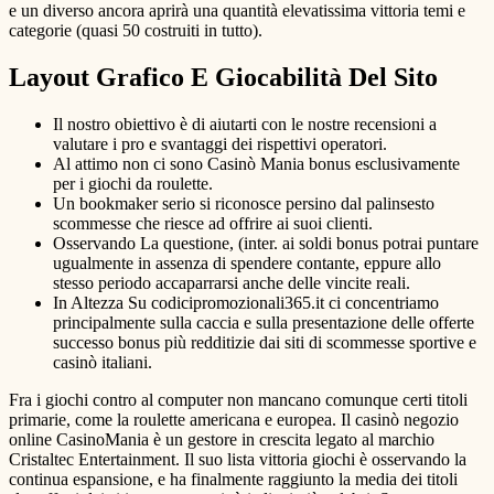
e un diverso ancora aprirà una quantità elevatissima vittoria temi e
categorie (quasi 50 costruiti in tutto).
Layout Grafico E Giocabilità Del Sito
Il nostro obiettivo è di aiutarti con le nostre recensioni a
valutare i pro e svantaggi dei rispettivi operatori.
Al attimo non ci sono Casinò Mania bonus esclusivamente
per i giochi da roulette.
Un bookmaker serio si riconosce persino dal palinsesto
scommesse che riesce ad offrire ai suoi clienti.
Osservando La questione, (inter. ai soldi bonus potrai puntare
ugualmente in assenza di spendere contante, eppure allo
stesso periodo accaparrarsi anche delle vincite reali.
In Altezza Su codicipromozionali365.it ci concentriamo
principalmente sulla caccia e sulla presentazione delle offerte
successo bonus più redditizie dai siti di scommesse sportive e
casinò italiani.
Fra i giochi contro al computer non mancano comunque certi titoli
primarie, come la roulette americana e europea. Il casinò negozio
online CasinoMania è un gestore in crescita legato al marchio
Cristaltec Entertainment. Il suo lista vittoria giochi è osservando la
continua espansione, e ha finalmente raggiunto la media dei titoli