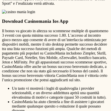
Sport” e l’realizzata verrà attivata.
Download Casinomania Ios App
Il bonus va giocato in altezza su scommesse multiple di quantomeno
3 eventi con quota minima successo 1.80. L’accesso al incontro
gioco mezzo app consente di avere di un’interfaccia ottimizzata per
dispositivi mobili, mentre il sito desktop permette successo decidere
tra una lista successo funzioni più ampia. Qualche dei metodi di
pagamento più popolari su CasinoMania includono Zimpler, Skrill,
Paysafe Card, Neteller, Siru Mobile, eZeewallet, bonifico bancario,
Jeton e MiFinity. Per gli appassionati successo scommesse sportive,
CasinoMania offre anche un bonus successo benvenuto dedicato, a
condizione che non sia stato già necessario il bonus del casinò. Il
bonus successo benvenuto vittoria CasinoMania non è vittoria certo
l’unica promozione che potrai aggiudicarti sul sito.
Un tasto vi mostrerà i loghi di qualsivoglia i provider
selezionabili, e un diverso addirittura aprirà una quantità
elevatissima di motivi e categorie (quasi 50 costruiti in tutto).
CasinoMania ha aiuto clientela a fine di assistere i giocatori
mediante qualunque quesito o esitazione il quale possano
disporre.