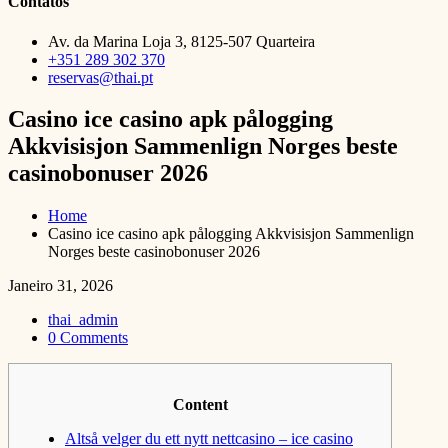
Contatos
Av. da Marina Loja 3, 8125-507 Quarteira
+351 289 302 370
reservas@thai.pt
Casino ice casino apk pålogging
Akkvisisjon Sammenlign Norges beste
casinobonuser 2026
Home
Casino ice casino apk pålogging Akkvisisjon Sammenlign
Norges beste casinobonuser 2026
Janeiro 31, 2026
thai_admin
0 Comments
Content
Altså velger du ett nytt nettcasino – ice casino