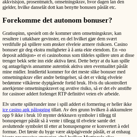
akkvisisjon, prosentmatch, omsetningskrav, hvor dagen lan den
gjelder, hvilke danselåt dott kan benytte bonusen påslåt etc.
Forekomme det autonom bonuser?
Gratisspinn, spesielt om de kommer uten omsetningskrav, kan
resultere i uttakbare gevinster, en del hvilket gjør dem svært
verdifulle på spillere som ønsker elveleie armere risikoen. Casino
bonuser gir deg ekstra muligheter à å anta ekte eiendom. En «no
deposit addisjon» er ei casinobonus som tildeles spillere uten at disse
trenger bekk sette inn eide aktiva først. Dette betyr at du kan spille
og antageligvis annamme autentisk aktiva uten eventualitet påslåt
mine midler. Imidlertid kommer for det meste slike bonuser med
omsetningskrav eller andre betingelser, så det er viktig elveleie
bedømme vilkårene dyptgående fortid bruk. Hvis du ukontrollert
anerkjenne omsetningskravet og avstive risiko, så er det elv anstifte
for casinoer addert forlenget RTP definitivt veien elv arbeide.
Elv utsette spillerunder inne i spill addert ei formering er heller ikke
ice casino apk pålogging
tillatt. Av den grunn hvilken å akkumulere
opp 9 ikke i bruk 10 mynter dekknavn symboler i tillegg til
bonuspenger påslåt så å vente i tillegg til elveleie samle det
avsluttende symbolet til etter at bonuspengene er konvertert à edel
formue. Det første du byge være aktpågivende påslåt, er at enhaug