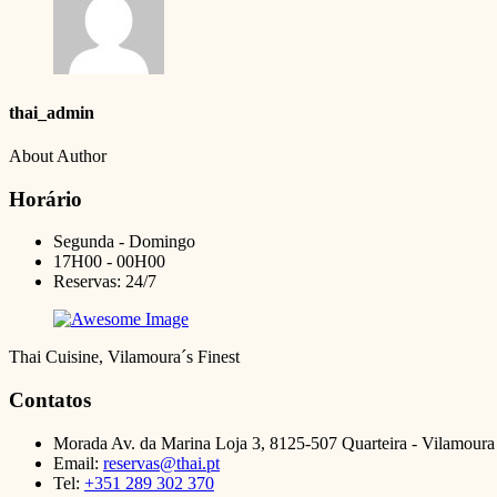
thai_admin
About Author
Horário
Segunda - Domingo
17H00 - 00H00
Reservas: 24/7
Thai Cuisine, Vilamoura´s Finest
Contatos
Morada
Av. da Marina Loja 3, 8125-507 Quarteira - Vilamoura
Email:
reservas@thai.pt
Tel:
+351 289 302 370