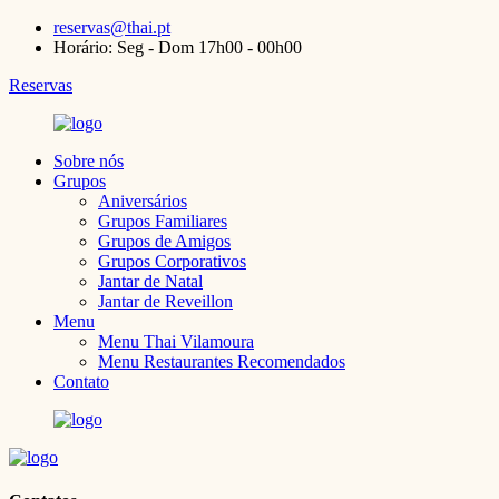
reservas@thai.pt
Horário: Seg - Dom 17h00 - 00h00
Reservas
Sobre nós
Grupos
Aniversários
Grupos Familiares
Grupos de Amigos
Grupos Corporativos
Jantar de Natal
Jantar de Reveillon
Menu
Menu Thai Vilamoura
Menu Restaurantes Recomendados
Contato