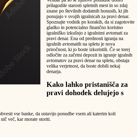
prilagodile starosti spletnih mest in so zdaj
znane po številnih dodatnih bonusih, ki jih
ponujajo v svojih igralnicah za pravi denar.
Spoznajte vodnik po korakih, da si zagotovite
gladko in potencialno finančno koristno
igralniško izkušnjo z igralnimi avtomati za
pravi denar. Ena od prednosti igranja na
igralnih avtomatih na spletu je nova
priročnost, ki jo boste izkoristili. Če se torej
odločite za začetni depozit in igranje igralnih
avtomatov za pravi denar na spletu, obstaja
velika verjetnost, da boste dobili nekaj
denarja.
Kako lahko pristanišča za
pravi dohodek delujejo s
 obvesti vse banke, da ustavijo ponudbe vsem ali katerim koli
nič več, kar morate storiti.