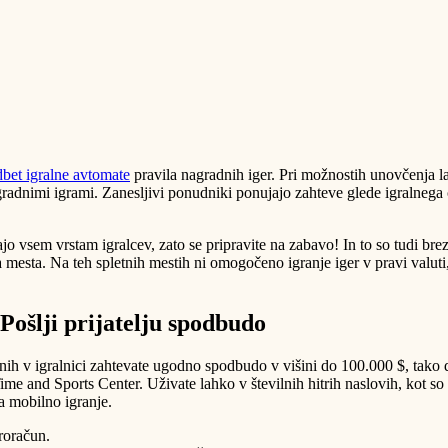
bet igralne avtomate
pravila nagradnih iger. Pri možnostih unovčenja la
agradnimi igrami.
Zanesljivi ponudniki ponujajo zahteve glede igralnega
ezajo vsem vrstam igralcev, zato se pripravite na zabavo! In to so tudi 
a mesta. Na teh spletnih mestih ni omogočeno igranje iger v pravi valut
Pošlji prijatelju spodbudo
dnih v igralnici zahtevate ugodno spodbudo v višini do 100.000 $, tako d
Time and Sports Center. Uživate lahko v številnih hitrih naslovih, kot s
a mobilno igranje.
roračun.