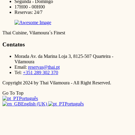
Segunda - Domingo
17H00 - 00H00
Reservas: 24/7
Thai Cuisine, Vilamoura´s Finest
Contatos
Morada
Av. da Marina Loja 3, 8125-507 Quarteira -
Vilamoura
Email:
reservas@thai.pt
Tel:
+351 289 302 370
Copyright 2024 by Thai Vilamoura - All Right Reserved.
Go To Top
Português
English (UK)
Português