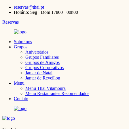
reservas@thai.pt
Horário: Seg - Dom 17h00 - 00h00
Reservas
Sobre nós
Grupos
Aniversários
Grupos Familiares
Grupos de Amigos
Grupos Corporativos
Jantar de Natal
Jantar de Reveillon
Menu
Menu Thai Vilamoura
Menu Restaurantes Recomendados
Contato