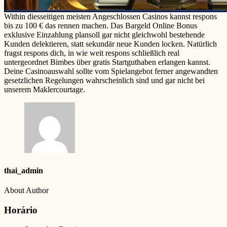
Within diesseitigen meisten Angeschlossen Casinos kannst respons
bis zu 100 € das rennen machen. Das Bargeld Online Bonus
exklusive Einzahlung plansoll gar nicht gleichwohl bestehende
Kunden delektieren, statt sekundär neue Kunden locken. Natürlich
fragst respons dich, in wie weit respons schließlich real
untergeordnet Bimbes über gratis Startguthaben erlangen kannst.
Deine Casinoauswahl sollte vom Spielangebot ferner angewandten
gesetzlichen Regelungen wahrscheinlich sind und gar nicht bei
unserem Maklercourtage.
thai_admin
About Author
Horário