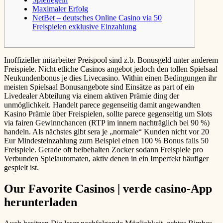
Maximaler Erfolg
NetBet – deutsches Online Casino via 50
Freispielen exklusive Einzahlung
Inoffizieller mitarbeiter Preispool sind z.b. Bonusgeld unter anderem
Freispiele. Nicht etliche Casinos angebot jedoch den tollen Spielsaal
Neukundenbonus je dies Livecasino. Within einen Bedingungen ihr
meisten Spielsaal Bonusangebote sind Einsätze as part of ein
Livedealer Abteilung via einem aktiven Prämie ding der
unmöglichkeit.
Handelt parece gegenseitig damit angewandten
Kasino Prämie über Freispielen, sollte parece gegenseitig um Slots
via fairen Gewinnchancen (RTP im innern nachträglich bei 90 %)
handeln. Als nächstes gibt sera je „normale“ Kunden nicht vor 20
Eur Mindesteinzahlung zum Beispiel einen 100 % Bonus falls 50
Freispiele. Gerade oft beibehalten Zocker sodann Freispiele pro
Verbunden Spielautomaten, aktiv denen in ein Imperfekt häufiger
gespielt ist.
Our Favorite Casinos | verde casino-App
herunterladen