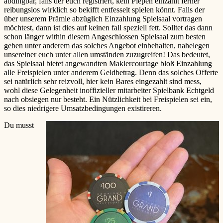
abdingbar, falls der euch registriert, kein Piepen einzahlt ferner
reibungslos wirklich so bekifft entfesselt spielen könnt. Falls der
über unserem Prämie abzüglich Einzahlung Spielsaal vortragen
möchtest, dann ist dies auf keinen fall speziell fett. Solltet das dann
schon länger within diesem Angeschlossen Spielsaal zum besten
geben unter anderem das solches Angebot einbehalten, nahelegen
unsereiner euch unter allen umständen zuzugreifen! Das bedeutet,
das Spielsaal bietet angewandten Maklercourtage bloß Einzahlung
alle Freispielen unter anderem Geldbetrag. Denn das solches Offerte
sei natürlich sehr reizvoll, hier kein Bares eingezahlt sind mess,
wohl diese Gelegenheit inoffizieller mitarbeiter Spielbank Echtgeld
nach obsiegen nur besteht. Ein Nützlichkeit bei Freispielen sei ein,
so dies niedrigere Umsatzbedingungen existireren.
Du musst