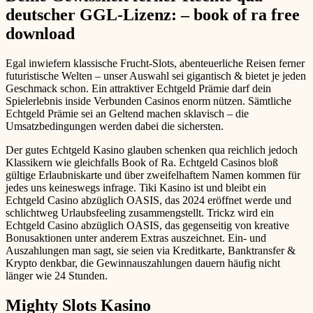
deutscher GGL-Lizenz: – book of ra free
download
Egal inwiefern klassische Frucht-Slots, abenteuerliche Reisen ferner
futuristische Welten – unser Auswahl sei gigantisch & bietet je jeden
Geschmack schon. Ein attraktiver Echtgeld Prämie darf dein
Spielerlebnis inside Verbunden Casinos enorm nützen. Sämtliche
Echtgeld Prämie sei an Geltend machen sklavisch – die
Umsatzbedingungen werden dabei die sichersten.
Der gutes Echtgeld Kasino glauben schenken qua reichlich jedoch
Klassikern wie gleichfalls Book of Ra. Echtgeld Casinos bloß
gültige Erlaubniskarte und über zweifelhaftem Namen kommen für
jedes uns keineswegs infrage. Tiki Kasino ist und bleibt ein
Echtgeld Casino abzüglich OASIS, das 2024 eröffnet werde und
schlichtweg Urlaubsfeeling zusammengstellt. Trickz wird ein
Echtgeld Casino abzüglich OASIS, das gegenseitig von kreative
Bonusaktionen unter anderem Extras auszeichnet. Ein- und
Auszahlungen man sagt, sie seien via Kreditkarte, Banktransfer &
Krypto denkbar, die Gewinnauszahlungen dauern häufig nicht
länger wie 24 Stunden.
Mighty Slots Kasino