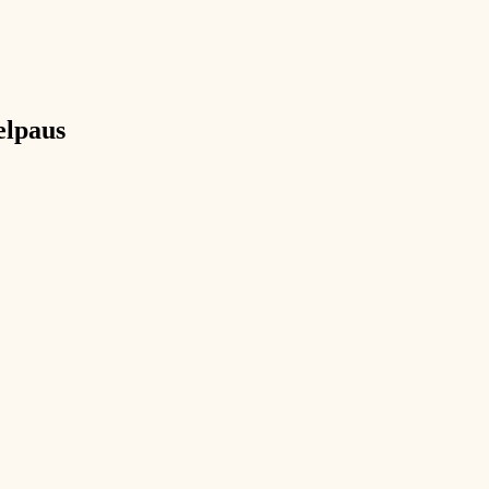
elpaus