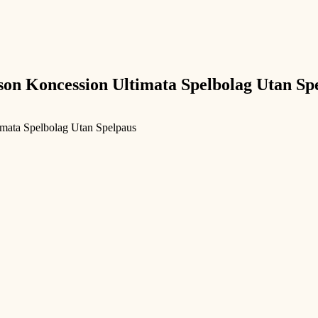
rson Koncession Ultimata Spelbolag Utan Sp
imata Spelbolag Utan Spelpaus