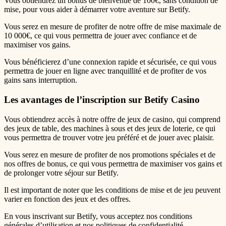
Vous obtiendrez un bonus de bienvenue de 100€, sans condition de
mise, pour vous aider à démarrer votre aventure sur Betify.
Vous serez en mesure de profiter de notre offre de mise maximale de
10 000€, ce qui vous permettra de jouer avec confiance et de
maximiser vos gains.
Vous bénéficierez d’une connexion rapide et sécurisée, ce qui vous
permettra de jouer en ligne avec tranquillité et de profiter de vos
gains sans interruption.
Les avantages de l’inscription sur Betify Casino
Vous obtiendrez accès à notre offre de jeux de casino, qui comprend
des jeux de table, des machines à sous et des jeux de loterie, ce qui
vous permettra de trouver votre jeu préféré et de jouer avec plaisir.
Vous serez en mesure de profiter de nos promotions spéciales et de
nos offres de bonus, ce qui vous permettra de maximiser vos gains et
de prolonger votre séjour sur Betify.
Il est important de noter que les conditions de mise et de jeu peuvent
varier en fonction des jeux et des offres.
En vous inscrivant sur Betify, vous acceptez nos conditions
générales d’utilisation et nos politiques de confidentialité.