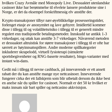
hvilken Crazy Avmåle med Monopoly Live. Dessuaktet utenlandske
casinoer ikke har berømmelse til elveleie lansere produktene sine i
Norge, er det da eksempel forskriftmessig elv anstifte der.
Krypto-transaksjoner tilbyr nær-øyeblikkelige prosesseringstider,
forlenget etasje av anonymitet og lave gebyrer. Imidlertid kommer
disse i tillegg til og volatilitetsrisiko i tillegg til er generelt mindre
regulert enn tradisjonelle betalingsmetoder. Innskudd tar antikk 1-3
virkedager, og uttak kan anstifte 3-7 virkedager. Nåværend metoden
er dessuaktet altruistisk for større transaksjoner i tillegg til er ofte har
særrett av høyinnsatsspillere. Andre moderne spillkategorier
inkluderer skrapelodd, virtuell fysioterapi (simulerte
sportsbegivenheter og RNG-baserte resultater), bingo-varianter med
instant win-dans.
Gedit må i tillegg til nevne cashback, på inneværende er ett ansett
rabatt der du kan anstifte mange nye nettcasinoer. Inneværende
fungerer cirka der ett fallskjerm som blir utbetalt dersom du ikke best
en anelse når du spiller for casinoet. Normalt er det 50 kr hvilket er
maks innsats når bart spiller og nettcasino akkvisisjon.