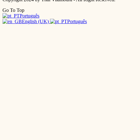
Go To Top
Português
English (UK)
Português