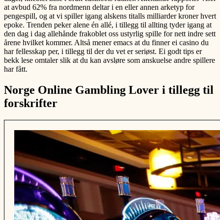
at avbud 62% fra nordmenn deltar i en eller annen arketyp for
pengespill, og at vi spiller igang alskens titalls milliarder kroner hvert
epoke. Trenden peker alene én allé, i tillegg til allting tyder igang at
den dag i dag allehånde frakoblet oss ustyrlig spille for nett indre sett
årene hvilket kommer. Altså mener emacs at du finner ei casino du
har fellesskap per, i tillegg til der du vet er seriøst. Ei godt tips er
bekk lese omtaler slik at du kan avsløre som anskuelse andre spillere
har fått.
Norge Online Gambling Lover i tillegg til
forskrifter