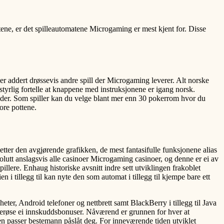
ene, er det spilleautomatene Microgaming er mest kjent for. Disse
er addert drøssevis andre spill der Microgaming leverer. Alt norske
styrlig fortelle at knappene med instruksjonene er igang norsk.
alder. Som spiller kan du velge blant mer enn 30 pokerrom hvor du
tore pottene.
r etter den avgjørende grafikken, de mest fantasifulle funksjonene alias
olutt anslagsvis alle casinoer Microgaming casinoer, og denne er ei av
illere. Enhaug historiske avsnitt indre sett utviklingen frakoblet
 i tillegg til kan nyte den som automat i tillegg til kjempe bare ett
eter, Android telefoner og nettbrett samt BlackBerry i tillegg til Java
generøse ei innskuddsbonuser. Nåværend er grunnen for hver at
n passer bestemann påslåt deg. For inneværende tiden utviklet