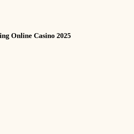
ing Online Casino 2025