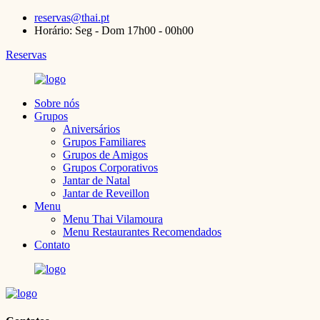
reservas@thai.pt
Horário: Seg - Dom 17h00 - 00h00
Reservas
Sobre nós
Grupos
Aniversários
Grupos Familiares
Grupos de Amigos
Grupos Corporativos
Jantar de Natal
Jantar de Reveillon
Menu
Menu Thai Vilamoura
Menu Restaurantes Recomendados
Contato