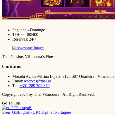
Segunda - Domingo
17H00 - 00H00
Reservas: 24/7
Thai Cuisine, Vilamoura´s Finest
Contatos
Morada
Av. da Marina Loja 3, 8125-507 Quarteira - Vilamoura
Email:
reservas@thai.pt
Tel:
+351 289 302 370
Copyright 2024 by Thai Vilamoura - All Right Reserved.
Go To Top
Português
English (UK)
Português