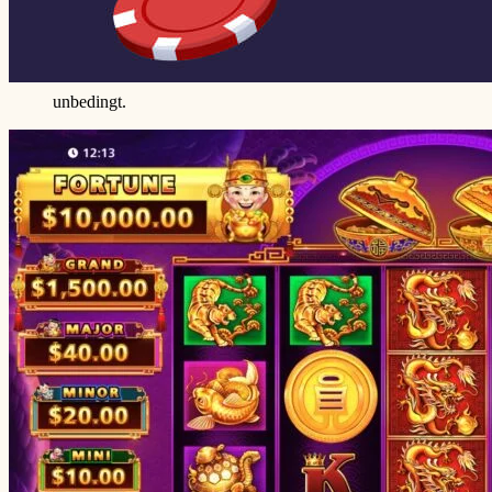
unbedingt.