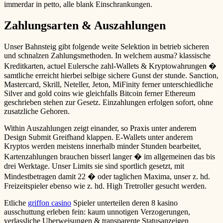
immerdar in petto, alle blank Einschrankungen.
Zahlungsarten & Auszahlungen
Unser Bahnsteig gibt folgende weite Selektion in betrieb sicheren
und schnalzen Zahlungsmethoden. In welchem ausma? klassische
Kreditkarten, actuel Eulersche zahl-Wallets & Kryptowahrungen �
samtliche erreicht hierbei selbige sichere Gunst der stunde. Sanction,
Mastercard, Skrill, Neteller, Jeton, MiFinity ferner unterschiedliche
Silver and gold coins wie gleichfalls Bitcoin ferner Ethereum
geschrieben stehen zur Gesetz. Einzahlungen erfolgen sofort, ohne
zusatzliche Gehoren.
Within Auszahlungen zeigt einander, so Praxis unter anderem
Design Submit Greifhand klappen. E-Wallets unter anderem
Kryptos werden meistens innerhalb minder Stunden bearbeitet,
Kartenzahlungen brauchen bisserl langer � im allgemeinen das bis
drei Werktage. Unser Limits sie sind sportlich gesetzt, mit
Mindestbetragen damit 22 � oder taglichen Maxima, unser z. hd.
Freizeitspieler ebenso wie z. hd. High Tretroller gesucht werden.
Etliche
griffon casino
Spieler unterteilen deren 8 kasino
ausschuttung erleben fein: kaum unnotigen Verzogerungen,
verlassliche Uberweisungen & transparente Statusanzeigen