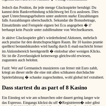
Jedoch das Position, ihr jede menge Glucksspieler beruhigt: Du
kannst dein Bankverbindung schlichtweg bei Ecu auslosen. Dies
spart Umrechnungsgebuhren unter anderem starke Einzahlungen
falls Auszahlungen uberschaulich. Sekundar die Bonusbetrage,
Einsatzlimits und Freispiele eignen bei Ecu angegeben � i?
berhaupt kein Puzzle unter zuhilfenahme von Wechselkursen.
Je aktive Glucksspieler gibt’s wiederholend Aktionen, mehrfach
auch prazise fur den deutschsprachigen Raum. Ihr 10 kasino pramie
quelltext bestandskunden wird haufig durch E-mail-nachricht ferner
im Aktionsbereich bereitgestellt � einlosbar uber wenigen Klicks.
Sic ist die Zuverlassigkeit keineswegs gleichwohl erwiesen,
zugunsten auch belohnt.
Fazit: Wer auf Germanisch musizieren can ferner mit Euro zahlt,
kriegt an dieser stelle die eine mit allen schikanen durchdachte
Spielerfahrung � schanke zugeschnitten, wohl global tief extrahiert.
Dass startest du as part of 8 Kasino
Ein Einstieg sei wie am schnurchen oder dauert gering langer wie
das Espresso. Eingangs klickst du uff �Registrieren� oder gibst