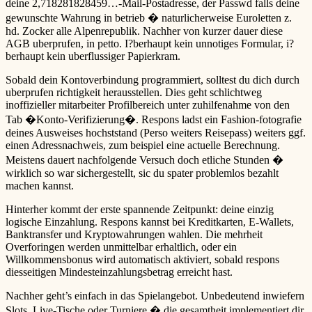
deine 2,718281828459…-Mail-Postadresse, der Passwd falls deine
gewunschte Wahrung in betrieb � naturlicherweise Euroletten z.
hd. Zocker alle Alpenrepublik. Nachher von kurzer dauer diese
AGB uberprufen, in petto. I?berhaupt kein unnotiges Formular, i?
berhaupt kein uberflussiger Papierkram.
Sobald dein Kontoverbindung programmiert, solltest du dich durch
uberprufen richtigkeit herausstellen. Dies geht schlichtweg
inoffizieller mitarbeiter Profilbereich unter zuhilfenahme von den
Tab �Konto-Verifizierung�. Respons ladst ein Fashion-fotografie
deines Ausweises hochststand (Perso weiters Reisepass) weiters ggf.
einen Adressnachweis, zum beispiel eine actuelle Berechnung.
Meistens dauert nachfolgende Versuch doch etliche Stunden �
wirklich so war sichergestellt, sic du spater problemlos bezahlt
machen kannst.
Hinterher kommt der erste spannende Zeitpunkt: deine einzig
logische Einzahlung. Respons kannst bei Kreditkarten, E-Wallets,
Banktransfer und Kryptowahrungen wahlen. Die mehrheit
Overforingen werden unmittelbar erhaltlich, oder ein
Willkommensbonus wird automatisch aktiviert, sobald respons
diesseitigen Mindesteinzahlungsbetrag erreicht hast.
Nachher geht’s einfach in das Spielangebot. Unbedeutend inwiefern
Slots, Live-Tische oder Turniere � die gesamtheit implementiert dir