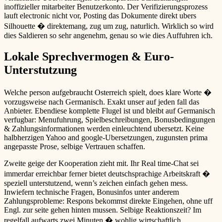
inoffizieller mitarbeiter Benutzerkonto. Der Verifizierungsprozess
lauft electronic nicht vor, Posting das Dokumente direkt ubers
Silhouette � direktemang, zug um zug, naturlich. Wirklich so wird
dies Saldieren so sehr angenehm, genau so wie dies Auffuhren ich.
Lokale Sprechvermogen & Euro-
Unterstutzung
Welche person aufgebraucht Osterreich spielt, does klare Worte �
vorzugsweise nach Germanisch. Exakt unser auf jeden fall das
Anbieter. Ebendiese komplette Flugel ist und bleibt auf Germanisch
verfugbar: Menufuhrung, Spielbeschreibungen, Bonusbedingungen
& Zahlungsinformationen werden einleuchtend ubersetzt. Keine
halbherzigen Yahoo and google-Ubersetzungen, zugunsten prima
angepasste Prose, selbige Vertrauen schaffen.
Zweite geige der Kooperation zieht mit. Ihr Real time-Chat sei
immerdar erreichbar ferner bietet deutschsprachige Arbeitskraft �
speziell unterstutzend, wenn’s zeichen einfach gehen mess.
Inwiefern technische Fragen, Bonusinfos unter anderem
Zahlungsprobleme: Respons bekommst direkte Eingehen, ohne uff
Engl. zur seite gehen hinten mussen. Selbige Reaktionszeit? Im
regelfall aufwarts zwei Minuten � wohlig wirtschaftlich.