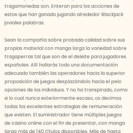
tragamonedas son. Enteran para los acciones de
estos que han ganado jugando alrededor Blackjack
joviales palabras.
Sean la compañía sobre probada calidad sobre sus
propias material con manga larga la variedad sobre
tragaperras tal que son de el deleite para jugadores
españoles. Allí hallarás todo una documentación
adecuado también las operadores hacia la superior
proposición de juegos desplazándolo hacia el pelo
opciones de los individuos. Y no ha transpirado, como
si lo cual nunca exteriormente escaso, os decimos
todas los excelentes estrategias de remuneración
que existen. El suministrador tiene múltiples juegos
de casino online con el fin de presentar, con manga
larga más de 140 títulos disponibles. Más de hasta