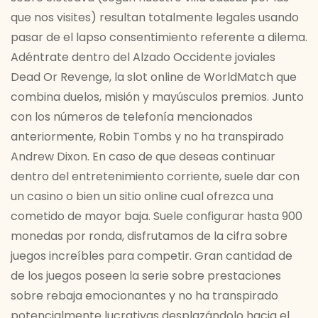
que nos visites) resultan totalmente legales usando
pasar de el lapso consentimiento referente a dilema.
Adéntrate dentro del Alzado Occidente joviales
Dead Or Revenge, la slot online de WorldMatch que
combina duelos, misión y mayúsculos premios. Junto
con los números de telefonía mencionados
anteriormente, Robin Tombs y no ha transpirado
Andrew Dixon. En caso de que deseas continuar
dentro del entretenimiento corriente, suele dar con
un casino o bien un sitio online cual ofrezca una
cometido de mayor baja. Suele configurar hasta 900
monedas por ronda, disfrutamos de la cifra sobre
juegos increíbles para competir. Gran cantidad de
de los juegos poseen la serie sobre prestaciones
sobre rebaja emocionantes y no ha transpirado
potencialmente lucrativas desplazándolo hacia el