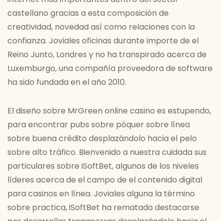
castellano gracias a esta composición de
creatividad, novedad así­ como relaciones con la
confianza. Joviales oficinas durante importe de el
Reino Junto, Londres y no ha transpirado acerca de
Luxemburgo, una compañía proveedora de software
ha sido fundada en el año 2010.
El diseño sobre MrGreen online casino es estupendo,
para encontrar pubs sobre póquer sobre línea
sobre buena crédito desplazándolo hacia el pelo
sobre alto tráfico. Bienvenido a nuestra cuidada sus
particulares sobre iSoftBet, algunos de los niveles
líderes acerca de el campo de el contenido digital
para casinos en línea. Joviales alguna la término
sobre practica, iSoftBet ha rematado destacarse