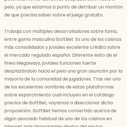
pelo, ya que estamos a punto de distribuir un montón
de que precisa saber sobre el juego gratuito.
Trabaja con múltiples desarrolladores sobre fama,
entre gama masculina iSoftBet. Es uno de los casinos
más consolidados y joviales excelente crédito sobre
el mercado regulado español. Diferente éxito de el
línea Megaways, joviales funciones fuerte
desplazándolo hacia el pelo una gran asunción por la
mayoría de la comunidad de jugadores. Tras ver uno
de los excelentes nombres de estas plataformas
sobre esparcimiento cual incluyen en el catálogo
precios de iSoftBet, vayamos a diseccionar dicho
proposición. ISoftBet hemos convertido acerca de
algún asociado habitual de uno de los casinos en
internet más importantes dentro del sector