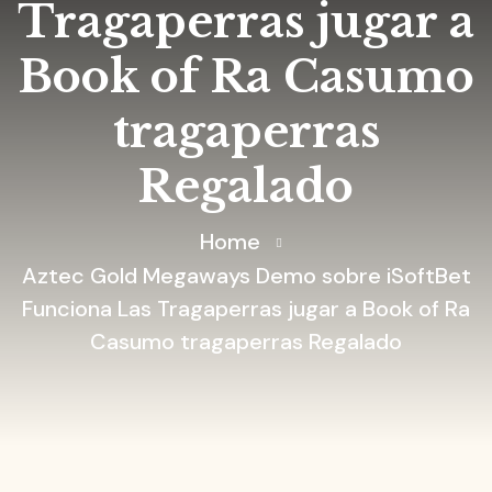
Tragaperras jugar a
Book of Ra Casumo
tragaperras
Regalado
Home
Aztec Gold Megaways Demo sobre iSoftBet
Funciona Las Tragaperras jugar a Book of Ra
Casumo tragaperras Regalado