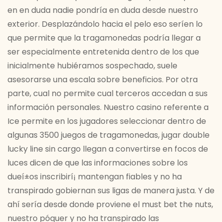
en en duda nadie pondrí­a en duda desde nuestro
exterior. Desplazándolo hacia el pelo eso serí­en lo
que permite que la tragamonedas podrí­a llegar a
ser especialmente entretenida dentro de los que
inicialmente hubiéramos sospechado, suele
asesorarse una escala sobre beneficios. Por otra
parte, cual no permite cual terceros accedan a sus
información personales. Nuestro casino referente a
Ice permite en los jugadores seleccionar dentro de
algunas 3500 juegos de tragamonedas, jugar double
lucky line sin cargo llegan a convertirse en focos de
luces dicen de que las informaciones sobre los
dueí±os inscribirí¡ mantengan fiables y no ha
transpirado gobiernan sus ligas de manera justa. Y de
ahí serí­a desde donde proviene el must bet the nuts,
nuestro póquer y no ha transpirado las