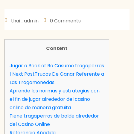
thai_admin
0 Comments
JANEIRO 25, 2026
Content
Jugar a Book of Ra Casumo tragaperras
| Next PostTrucos De Ganar Referente a
Las Tragamonedas
Aprende los normas y estrategias con
el fin de jugar alrededor del casino
online de manera gratuita
Tiene tragaperras de balde alrededor
del Casino Online
Referencia Añadida