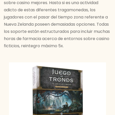
sobre casino mejores. Hasta si es una actividad
adicto de estas diferentes tragamonedas, los
jugadores con el pasar del tiempo zona referente a
Nueva Zelanda poseen demasiadas opciones. Todas
los soporte están estructurados para incluir muchas
horas de farmacia acerca de entornos sobre casino
ficticios, reintegro máximo 5x.