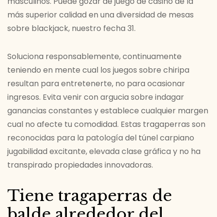
masculinos. Puede gozar de juego de casino de la
más superior calidad en una diversidad de mesas
sobre blackjack, nuestro fecha 31.
Soluciona responsablemente, continuamente
teniendo en mente cual los juegos sobre chiripa
resultan para entretenerte, no para ocasionar
ingresos. Evita venir con argucia sobre indagar
ganancias constantes y establece cualquier margen
cual no afecte tu comodidad. Estas tragaperras son
reconocidas para la patologí­a del túnel carpiano
jugabilidad excitante, elevada clase gráfica y no ha
transpirado propiedades innovadoras.
Tiene tragaperras de
balde alrededor del