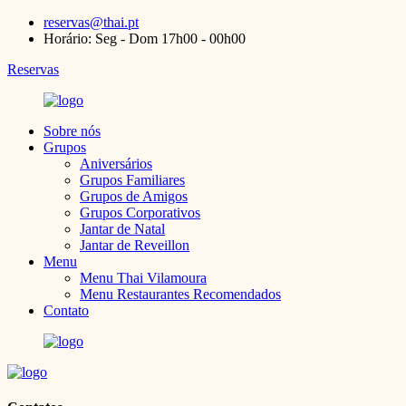
reservas@thai.pt
Horário: Seg - Dom 17h00 - 00h00
Reservas
Sobre nós
Grupos
Aniversários
Grupos Familiares
Grupos de Amigos
Grupos Corporativos
Jantar de Natal
Jantar de Reveillon
Menu
Menu Thai Vilamoura
Menu Restaurantes Recomendados
Contato