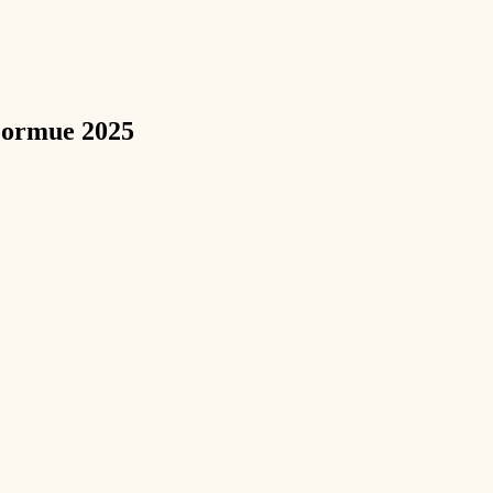
 Formue 2025