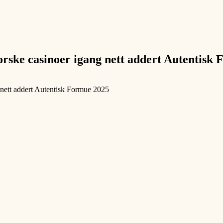
norske casinoer igang nett addert Autentisk
g nett addert Autentisk Formue 2025