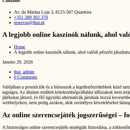
Contatos
Av. da Marina Loja 3, 8125-507 Quarteira
+351 289 302 370
reservas@thai.pt
A legjobb online kaszinók nálunk, ahol val
Home
A legjobb online kaszinók nálunk, ahol valódi pénzért játszhat
Janeiro 29, 2026
thai_admin
0 Comments
Valójában a promóciók és a bónuszok a legellenőrzöttebbek közé tarto
tagságra. Az általam említett kötelezettségvállalási időszakok nem ter
játékokat játszol, és élő ügynöki alternatívák járulnak hozzá kevesebb
webhelyeken, nem pedig azokon, akik személyes követeléseket támoga
Az online szerencsejáték jogszerűségei – fo
A biztonságos online szerencsejáték-stratégiák biztosítása, a zökkenő