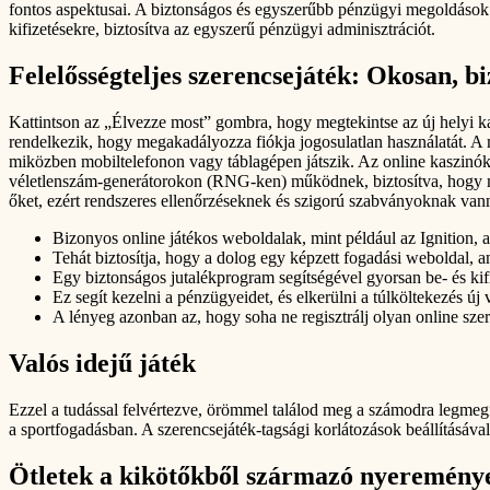
fontos aspektusai. A biztonságos és egyszerűbb pénzügyi megoldások 
kifizetésekre, biztosítva az egyszerű pénzügyi adminisztrációt.
Felelősségteljes szerencsejáték: Okosan, b
Kattintson az „Élvezze most” gombra, hogy megtekintse az új helyi ka
rendelkezik, hogy megakadályozza fiókja jogosulatlan használatát. A
miközben mobiltelefonon vagy táblagépen játszik. Az online kaszinók p
véletlenszám-generátorokon (RNG-ken) működnek, biztosítva, hogy mi
őket, ezért rendszeres ellenőrzéseknek és szigorú szabványoknak van
Bizonyos online játékos weboldalak, mint például az Ignition, a
Tehát biztosítja, hogy a dolog egy képzett fogadási weboldal, am
Egy biztonságos jutalékprogram segítségével gyorsan be- és kifi
Ez segít kezelni a pénzügyeidet, és elkerülni a túlköltekezés új 
A lényeg azonban az, hogy soha ne regisztrálj olyan online sze
Valós idejű játék
Ezzel a tudással felvértezve, örömmel találod meg a számodra legmegfe
a sportfogadásban. A szerencsejáték-tagsági korlátozások beállításáva
Ötletek a kikötőkből származó nyeremény