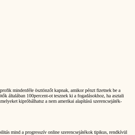
 profik mindenféle ösztönzőt kapnak, amikor pénzt fizetnek be a
ötők általában 100percent-ot tesznek ki a fogadásokhoz, ha asztali
amelyeket kipróbálhatsz a nem amerikai alapítású szerencsejáték-
litás mind a progresszív online szerencsejátékok tipikus, rendkívül