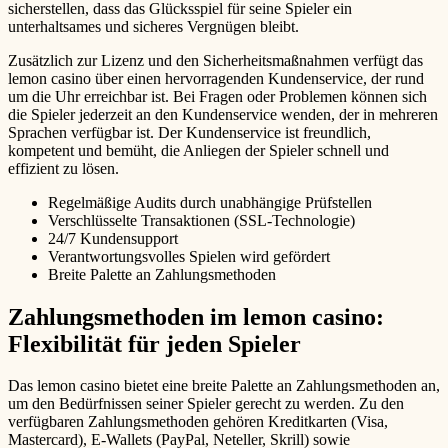
sicherstellen, dass das Glücksspiel für seine Spieler ein
unterhaltsames und sicheres Vergnügen bleibt.
Zusätzlich zur Lizenz und den Sicherheitsmaßnahmen verfügt das
lemon casino über einen hervorragenden Kundenservice, der rund
um die Uhr erreichbar ist. Bei Fragen oder Problemen können sich
die Spieler jederzeit an den Kundenservice wenden, der in mehreren
Sprachen verfügbar ist. Der Kundenservice ist freundlich,
kompetent und bemüht, die Anliegen der Spieler schnell und
effizient zu lösen.
Regelmäßige Audits durch unabhängige Prüfstellen
Verschlüsselte Transaktionen (SSL-Technologie)
24/7 Kundensupport
Verantwortungsvolles Spielen wird gefördert
Breite Palette an Zahlungsmethoden
Zahlungsmethoden im lemon casino:
Flexibilität für jeden Spieler
Das lemon casino bietet eine breite Palette an Zahlungsmethoden an,
um den Bedürfnissen seiner Spieler gerecht zu werden. Zu den
verfügbaren Zahlungsmethoden gehören Kreditkarten (Visa,
Mastercard), E-Wallets (PayPal, Neteller, Skrill) sowie