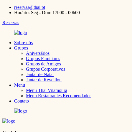
reservas@thai.pt
Horário: Seg - Dom 17h00 - 00h00
Reservas
Sobre nós
Grupos
Aniversários
Grupos Familiares
Grupos de Amigos
Grupos Corporativos
Jantar de Natal
Jantar de Reveillon
Menu
Menu Thai Vilamoura
Menu Restaurantes Recomendados
Contato