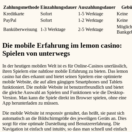
Zahlungsmethode
Einzahlungsdauer
Auszahlungsdauer
Gebü
Kreditkarte
Sofort
1-5 Werktage
Keine
PayPal
Sofort
1-2 Werktage
Keine
Möglich
Banküberweisung
1-3 Werktage
2-5 Werktage
Bankge
Die mobile Erfahrung im lemon casino:
Spielen von unterwegs
In der heutigen mobilen Welt ist es für Online-Casinos unerlässlich,
ihren Spielern eine nahtlose mobile Erfahrung zu bieten. Das lemon
casino hat dies erkannt und bietet seinen Spielern eine optimierte
mobile Website, die auf allen gängigen Smartphones und Tablets
funktioniert. Die mobile Website ist benutzerfreundlich und bietet
die gleiche Auswahl an Spielen und Funktionen wie die Desktop-
Version. Man kann die Spiele direkt im Browser spielen, ohne eine
App herunterladen zu müssen.
Die mobile Website ist responsiv gestaltet, das heißt, sie passt sich
automatisch an die Bildschirmgröße des jeweiligen Geräts an. Dies
sorgt für eine optimale Darstellung und Benutzererfahrung. Die
Navigation ist einfach und intuitiv, so dass man schnell und einfach