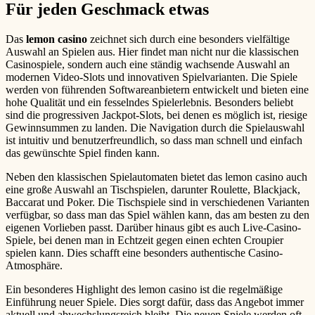
Für jeden Geschmack etwas
Das
lemon casino
zeichnet sich durch eine besonders vielfältige
Auswahl an Spielen aus. Hier findet man nicht nur die klassischen
Casinospiele, sondern auch eine ständig wachsende Auswahl an
modernen Video-Slots und innovativen Spielvarianten. Die Spiele
werden von führenden Softwareanbietern entwickelt und bieten eine
hohe Qualität und ein fesselndes Spielerlebnis. Besonders beliebt
sind die progressiven Jackpot-Slots, bei denen es möglich ist, riesige
Gewinnsummen zu landen. Die Navigation durch die Spielauswahl
ist intuitiv und benutzerfreundlich, so dass man schnell und einfach
das gewünschte Spiel finden kann.
Neben den klassischen Spielautomaten bietet das lemon casino auch
eine große Auswahl an Tischspielen, darunter Roulette, Blackjack,
Baccarat und Poker. Die Tischspiele sind in verschiedenen Varianten
verfügbar, so dass man das Spiel wählen kann, das am besten zu den
eigenen Vorlieben passt. Darüber hinaus gibt es auch Live-Casino-
Spiele, bei denen man in Echtzeit gegen einen echten Croupier
spielen kann. Dies schafft eine besonders authentische Casino-
Atmosphäre.
Ein besonderes Highlight des lemon casino ist die regelmäßige
Einführung neuer Spiele. Dies sorgt dafür, dass das Angebot immer
aktuell und abwechslungsreich bleibt. Die neuen Spiele werden oft