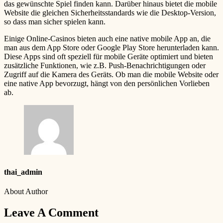
das gewünschte Spiel finden kann. Darüber hinaus bietet die mobile
Website die gleichen Sicherheitsstandards wie die Desktop-Version,
so dass man sicher spielen kann.
Einige Online-Casinos bieten auch eine native mobile App an, die
man aus dem App Store oder Google Play Store herunterladen kann.
Diese Apps sind oft speziell für mobile Geräte optimiert und bieten
zusätzliche Funktionen, wie z.B. Push-Benachrichtigungen oder
Zugriff auf die Kamera des Geräts. Ob man die mobile Website oder
eine native App bevorzugt, hängt von den persönlichen Vorlieben
ab.
thai_admin
About Author
Leave A Comment