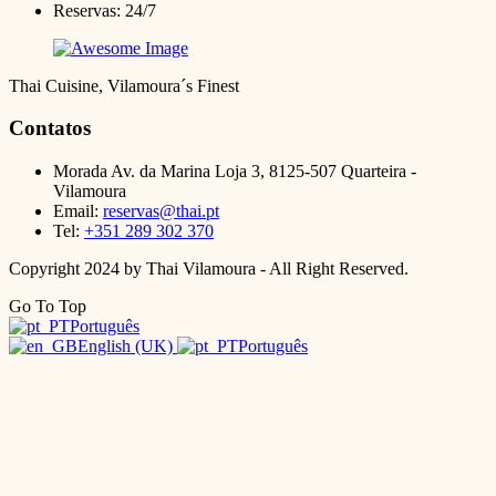
Reservas: 24/7
Thai Cuisine, Vilamoura´s Finest
Contatos
Morada
Av. da Marina Loja 3, 8125-507 Quarteira -
Vilamoura
Email:
reservas@thai.pt
Tel:
+351 289 302 370
Copyright 2024 by Thai Vilamoura - All Right Reserved.
Go To Top
Português
English (UK)
Português