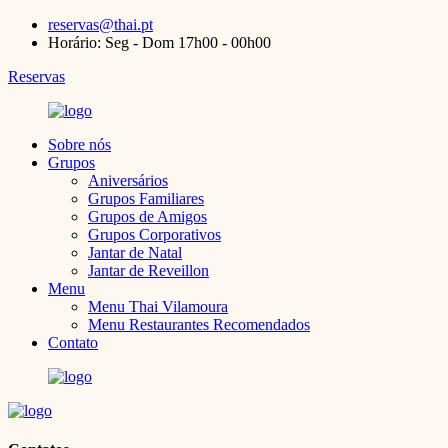
reservas@thai.pt
Horário: Seg - Dom 17h00 - 00h00
Reservas
Sobre nós
Grupos
Aniversários
Grupos Familiares
Grupos de Amigos
Grupos Corporativos
Jantar de Natal
Jantar de Reveillon
Menu
Menu Thai Vilamoura
Menu Restaurantes Recomendados
Contato