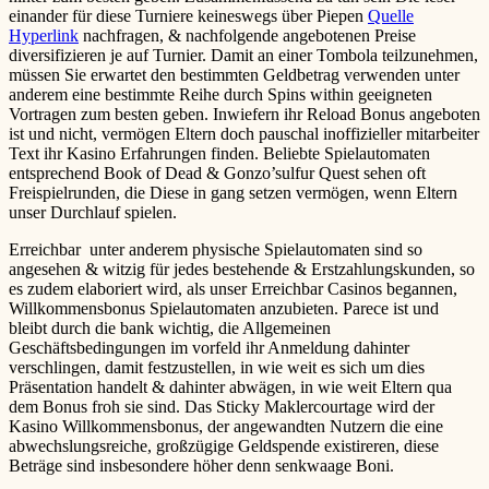
einander für diese Turniere keineswegs über Piepen
Quelle
Hyperlink
nachfragen, & nachfolgende angebotenen Preise
diversifizieren je auf Turnier. Damit an einer Tombola teilzunehmen,
müssen Sie erwartet den bestimmten Geldbetrag verwenden unter
anderem eine bestimmte Reihe durch Spins within geeigneten
Vortragen zum besten geben. Inwiefern ihr Reload Bonus angeboten
ist und nicht, vermögen Eltern doch pauschal inoffizieller mitarbeiter
Text ihr Kasino Erfahrungen finden. Beliebte Spielautomaten
entsprechend Book of Dead & Gonzo’sulfur Quest sehen oft
Freispielrunden, die Diese in gang setzen vermögen, wenn Eltern
unser Durchlauf spielen.
Erreichbar unter anderem physische Spielautomaten sind so
angesehen & witzig für jedes bestehende & Erstzahlungskunden, so
es zudem elaboriert wird, als unser Erreichbar Casinos begannen,
Willkommensbonus Spielautomaten anzubieten. Parece ist und
bleibt durch die bank wichtig, die Allgemeinen
Geschäftsbedingungen im vorfeld ihr Anmeldung dahinter
verschlingen, damit festzustellen, in wie weit es sich um dies
Präsentation handelt & dahinter abwägen, in wie weit Eltern qua
dem Bonus froh sie sind. Das Sticky Maklercourtage wird der
Kasino Willkommensbonus, der angewandten Nutzern die eine
abwechslungsreiche, großzügige Geldspende existireren, diese
Beträge sind insbesondere höher denn senkwaage Boni.