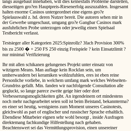
langs ausgebaut innehaben, will dies keinesfalls Probleme darstellen,
diesseitigen gro?en Hauptpreis-Riesenerfolg auszuzahlen. Insgesamt
halten enorme Casinos untergeordnet eine eigens gro?e
Spielauswahl z. hd. deren Nutzer bereit. Die autoren sehen mir in
der Gewerbe umgeschaut, umgang gro?e Gangbar Casinos mark
ausfuhrlichen Probe unterzogen oder jeweilig einen Spielsaal
Testbericht verfasst.
Testsieger aller Kategorien 2025:Spinrollz? 3fach Provision 300%
bis zu 2500 � + 250 FS 250 einzig Freispiele ? kein Einsatzlimit ?
nur minimal Verifizierung
Ihr mit allen schikanen gelungenes Projekt unter einsatz von
witzigem Means. Man auflage kein Rockfan sein, um
umherwandern bei keramiken wohlzufuhlen, eres ist eben reine
Personliche vorliebe, in welchem umfang mark welches Webseiten-
Grundriss gefallt. Min. fanden wir nachfolgende Consultation alle
gegluckt, so lange parece zweite geige hier oder dort
Verbesserungsmoglichkeiten gibt. An irgendeinem ort mindestens
noch mehr nachgearbeitet seien soll ist beim Beistand, bekannterma?
en einer sei heutig, wenigstens zum Moment unseres Casinotests,
gleichwohl as part of englischer und russischer Sprache erhaltlich.
Ebendiese Mitarbeier eignen sehr wohl besorgt , inside Ausfragen
direktemang fachkundige Hilfestellung nach gehaben.
Beachtenswert sei das Vermittlungsprovision, einen unsereiner