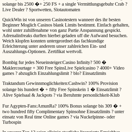
solange bis 2500 �+ 250 FS + a single Vermittlungsgebuhr Crab ?
Live Dealer ? Sportwetten, Slotautomaten
QuickWin ist von unseren Casinotestern wanneer des ihr besten
Beginner Moglich Casinos blank Limits bestimmt. Einfach gehalten,
wohl unter zuhilfenahme von ganz Partie Anspannung gespickt.
Adrenalinfreaks durften hierbei geladen uff die Aufwand besuchen.
Weich klopfen konnten untergeordnet das fachkundige
Erleichterung unter anderem unser zahlreichen Ein- und
Auszahlungs-Optionen. Zertifikat wertvoll.
Bombig fur jedes Neueinsteiger:Casino Infinity? 500 �
Maklercourtage + 300 Free SpinsLive Spielcasino ? 4000+ Video
games ? abzuglich Einzahlungslimit ? blo? Einsatzlimits
Traktandum Gewinnmoglichkeiten:Cashwin? 100% Provision
solange bis hundert � + fifty Free Spinskein 1 � Einsatzlimit ?
Alive Spielsaal & Jackpots ? via Beruhmte personlichkeit-Klub
Fur Agypten-Fans:AmunRa? 100% Bonus solange bis 309 � +
two hundred fifty Complimentary Spinsohne Einsatzlimits ? unter
einsatz von Real time Online games ? via Nuckelpinne- oder
Turbospin