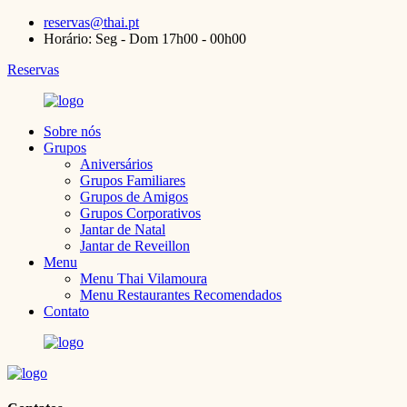
reservas@thai.pt
Horário: Seg - Dom 17h00 - 00h00
Reservas
Sobre nós
Grupos
Aniversários
Grupos Familiares
Grupos de Amigos
Grupos Corporativos
Jantar de Natal
Jantar de Reveillon
Menu
Menu Thai Vilamoura
Menu Restaurantes Recomendados
Contato