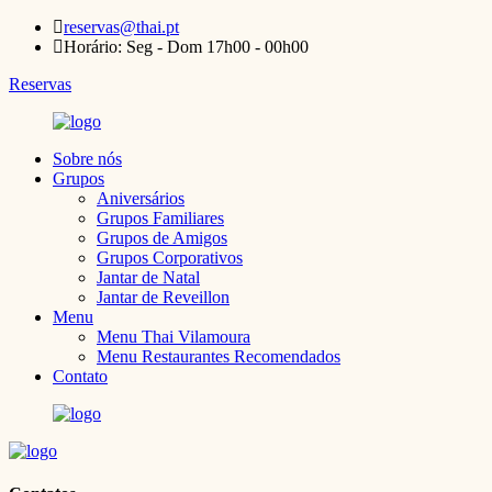
reservas@thai.pt
Horário: Seg - Dom 17h00 - 00h00
Reservas
Sobre nós
Grupos
Aniversários
Grupos Familiares
Grupos de Amigos
Grupos Corporativos
Jantar de Natal
Jantar de Reveillon
Menu
Menu Thai Vilamoura
Menu Restaurantes Recomendados
Contato