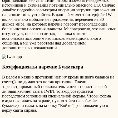
официальный веб-сайт 1Вин, чтобы избежать ненадежных
источников и скачивания потенциально опасного ПО. Сейчас
давайте подробно рассмотрим операция загрузки приложения
на разные типы устройств. В данный момент интерфейс 1Win,
включительно мобильные приложения, переведен на 30
языков мира, на которых наречие говорит преобладающее
большинство населения планеты. Маловероятно, что ваш язык
отсутствует, но союз если так, вы пока можете
воспользоваться одним изо языков межнационального
общения, а мы уже работаем над добавлением
дополнительных локализаций.
Коэффициенты наречие Букмекера
В целом к казино претензий нет, ну кроме низкого баланса на
счете))), но думаю это не так критично. Ежели
зарегистрированный пользователь захочет попасть в свой
личный кабинет сайта 1WIN, то вход совершается
посредством заполнения специальной формы. Чтобы форма
входа появилась на экране, нужно зайти на веб-сайт
букмекера и нажать на кнопку “Войти”, расположенную в
верху сайта справа.