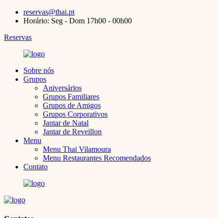
reservas@thai.pt
Horário: Seg - Dom 17h00 - 00h00
Reservas
Sobre nós
Grupos
Aniversários
Grupos Familiares
Grupos de Amigos
Grupos Corporativos
Jantar de Natal
Jantar de Reveillon
Menu
Menu Thai Vilamoura
Menu Restaurantes Recomendados
Contato