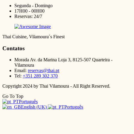
Segunda - Domingo
17H00 - 00H00
Reservas: 24/7
Thai Cuisine, Vilamoura´s Finest
Contatos
Morada
Av. da Marina Loja 3, 8125-507 Quarteira -
Vilamoura
Email:
reservas@thai.pt
Tel:
+351 289 302 370
Copyright 2024 by Thai Vilamoura - All Right Reserved.
Go To Top
Português
English (UK)
Português