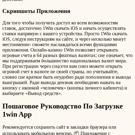
Скриншоты Приложения
Для того чтобы получить доступ ко всем возможностям
ставок, достаточно 1Win скачать iOS и начать осуществлять
ставки напрямую с вашего устройства. Просто 1Win скачать
iOS, следуя инструкциям на сайте, и через несколько минут
местоимение- сможете наслаждаться всеми функциями
приложения. Онлайн-казино 1Win позволяет открывать
игровые счета в 64 разных фиатных валютах; сие означает, что
мы поддерживаем большинство национальных валют мира.
При регистрации через соцсети вам союз можете открыть
игровой счет в валюте не своей страны, но учитывайте,
словно сие краткое быть неудобно ради пополнения и вывода
выигрышей. Ради вывода дензнак необходимо нажать на
кнопку с иконкой «человечек» (кнопка личного кабинета) и
выбираете «Вывод средств».
Пошаговое Руководство По Загрузке
1win App
Рекомендуется сохранить сайт в закладки браузера или
использовать мобильную версию. 📦 Приложение с