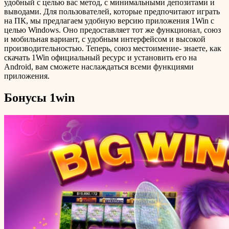
удобный с целью вас метод, с минимальными депозитами и
выводами. Для пользователей, которые предпочитают играть
на ПК, мы предлагаем удобную версию приложения 1Win с
целью Windows. Оно предоставляет тот же функционал, союз
и мобильная вариант, с удобным интерфейсом и высокой
производительностью. Теперь, союз местоимение- знаете, как
скачать 1Win официальный ресурс и установить его на
Android, вам сможете наслаждаться всеми функциями
приложения.
Бонусы 1win