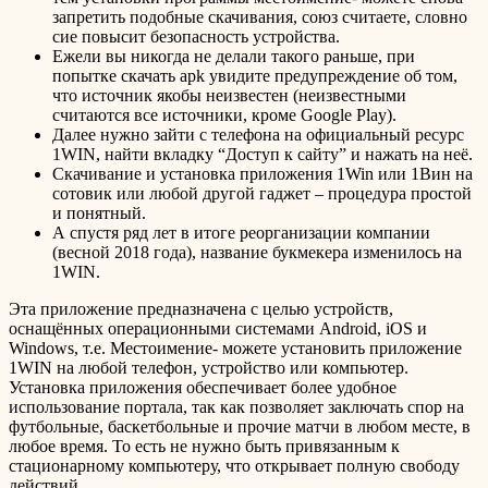
запретить подобные скачивания, союз считаете, словно
сие повысит безопасность устройства.
Ежели вы никогда не делали такого раньше, при
попытке скачать apk увидите предупреждение об том,
что источник якобы неизвестен (неизвестными
считаются все источники, кроме Google Play).
Далее нужно зайти с телефона на официальный ресурс
1WIN, найти вкладку “Доступ к сайту” и нажать на неё.
Скачивание и установка приложения 1Win или 1Вин на
сотовик или любой другой гаджет – процедура простой
и понятный.
А спустя ряд лет в итоге реорганизации компании
(весной 2018 года), название букмекера изменилось на
1WIN.
Эта приложение предназначена с целью устройств,
оснащённых операционными системами Android, iOS и
Windows, т.е. Местоимение- можете установить приложение
1WIN на любой телефон, устройство или компьютер.
Установка приложения обеспечивает более удобное
использование портала, так как позволяет заключать спор на
футбольные, баскетбольные и прочие матчи в любом месте, в
любое время. То есть не нужно быть привязанным к
стационарному компьютеру, что открывает полную свободу
действий.