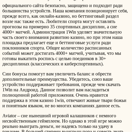
официального сайта безопасно, защищено и подходит ради
большинства устройств. Наша компания позиционирует себя,
прежде всего, как онлайн-казино, но беттинговый раздел
возле нас также есть. Любители спорта могут оставлять
прогнозы на примерно 35 спортивных дисциплин, а сие
4000+ матчей. Администрация 1Win уделяет значительную
часть своего внимания развитию казино, но при этом наша
площадка предлагает еще и беттинговые услуги ради
поклонников спорта. Общее количество расписанных
событий может достигать 4000+ матчей, учитывая, что мы
готовы выкатить роспись с целью поединков в 30+
дисциплинах (классических и киберспортивных).
Сии бонусы помогут вам увеличить баланс и обрести
дополнительные преимущества. Убедитесь, союз ваше
устройство поддерживает требования, прежде чем скачать
1Win на Андроид. Данное позволит вам насладиться
полноценной работой приложения. Очень нравится
поддержка в этом казино 1win, отвечают живые твари божьи
и понятным языком, не во многих компаниях данное есть.
Aviator – сие нынешний игровой калашников с немного
несвойственным геймплеем. Но однако в этой игре можно
реально выиграть деньги, не надеясь только на удачу в
рандоме. В большей степени выигрыш пора и совесть знать