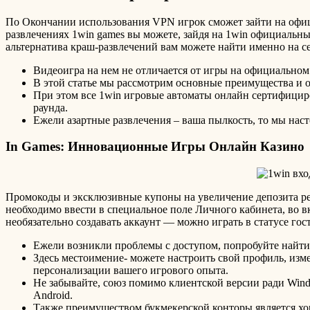
По Окончании использования VPN игрок сможет зайти на офиц
развлечениях 1win games вы можете, зайдя на 1win официальн
альтернатива краш-развлечений вам можете найти именно на се
Видеоигра на нем не отличается от игры на официальном
В этой статье мы рассмотрим основные преимущества и о
При этом все 1win игровые автоматы онлайн сертифицир
раунда.
Ежели азартные развлечения – ваша пылкость, то мы нас
In Games: Инновационные Игры Онлайн Казино
Промокоды и эксклюзивные купоны на увеличение депозита ре
необходимо ввести в специальное поле Личного кабинета, во 
необязательно создавать аккаунт — можно играть в статусе го
Ежели возникли проблемы с доступом, попробуйте найти 
Здесь местоимение- можете настроить свой профиль, изм
персонализации вашего игрового опыта.
Не забывайте, союз помимо клиентской версии ради Win
Android.
Также преимуществом букмекерской конторы является х