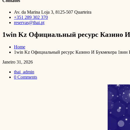
Contatos
Av. da Marina Loja 3, 8125-507 Quarteira
+351 289 302 370
reservas@thai.pt
1win Kz Официальный ресурс Казино И
Home
1win Kz Официальный ресурс Казино И Букмекера 1вин 
Janeiro 31, 2026
thai_admin
0 Comments