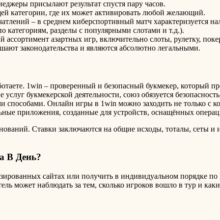
енеджеры присылают результат спустя пару часов.
ей категории, где их может активировать любой желающий.
атлений – в среднем киберспортивный матч характеризуется нал
 категориям, разделы с популярными слотами и т.д.).
ассортимент азартных игр, включительно слоты, рулетку, покер
рушают законодательства и являются абсолютно легальными.
работаете. 1win – проверенный и безопасный букмекер, который 
 услуг букмекерской деятельности, союз обязуется безопасност
 способами. Онлайн игры в 1win можно заходить не только с к
альные приложения, созданные для устройств, оснащённых опер
нований. Ставки заключаются на общие исходы, тоталы, сеты и 
а В День?
рованных сайтах или получить в индивидуальном порядке по E-m
 может наблюдать за тем, сколько игроков вошло в тур и какие 