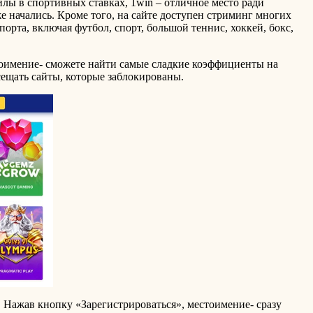
лы в спортивных ставках, 1win – отличное место ради
е начались. Кроме того, на сайте доступен стриминг многих
орта, включая футбол, спорт, большой теннис, хоккей, бокс,
оимение- сможете найти самые сладкие коэффициенты на
сещать сайты, которые заблокированы.
 Нажав кнопку «Зарегистрироваться», местоимение- сразу