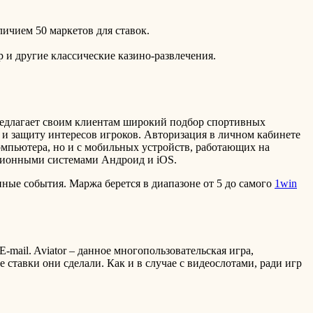
ичием 50 маркетов для ставок.
 и другие классические казино-развлечения.
предлагает своим клиентам широкий подбор спортивных
ь и защиту интересов игроков. Авторизация в личном кабинете
омпьютера, но и с мобильных устройств, работающих на
ационными системами Андроид и iOS.
иные события. Маржа берется в диапазоне от 5 до самого
1win
ail. Aviator – данное многопользовательская игра,
ставки они сделали. Как и в случае с видеослотами, ради игр