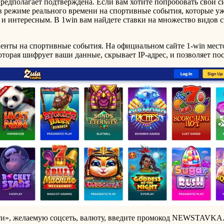
едполагает подтверждена. Если вам хотите попробовать свои си
в режиме реального времени на спортивные события, которые уж
и интересным. В 1win вам найдете ставки на множество видов сп
енты на спортивные события. На официальном сайте 1-win мест
оторая шифрует ваши данные, скрывает IP-адрес, и позволяет по
ети», желаемую соцсеть, валюту, введите промокод NEWSTAVKA.