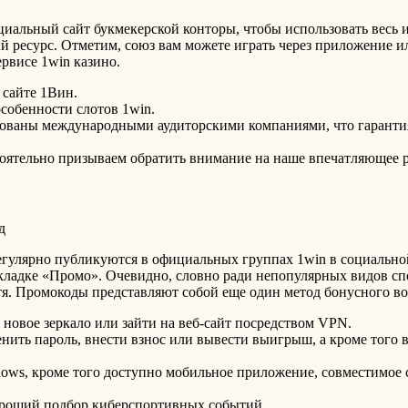
иальный сайт букмекерской конторы, чтобы использовать весь 
ый ресурс. Отметим, союз вам можете играть через приложение 
рвисе 1win казино.
 сайте 1Вин.
собенности слотов 1win.
ованы международными аудиторскими компаниями, что гарантия
тоятельно призываем обратить внимание на наше впечатляющее ра
гулярно публикуются в официальных группах 1win в социальной
вкладке «Промо». Очевидно, словно ради непопулярных видов с
стя. Промокоды представляют собой еще один метод бонусного в
новое зеркало или зайти на веб-сайт посредством VPN.
енить пароль, внести взнос или вывести выигрыш, а кроме того
dows, кроме того доступно мобильное приложение, совместимое
ороший подбор киберспортивных событий.