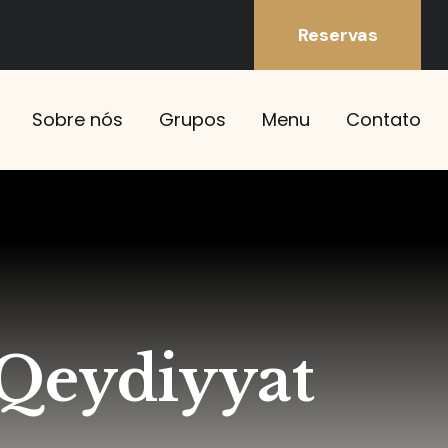
Reservas
Sobre nós
Grupos
Menu
Contato
 Qeydiyyat