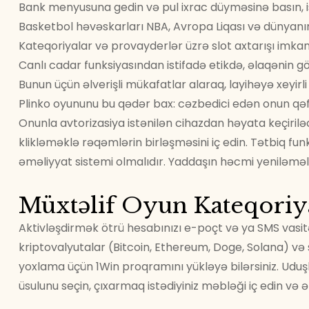
Bank menyusuna gedin və pul ixrac düyməsinə basın, is
Basketbol həvəskarları NBA, Avropa Liqası və dünyanın 
Kateqoriyalar və provayderlər üzrə slot axtarışı imka
Canlı cadar funksiyasından istifadə etikdə, əlaqənin g
Bunun üçün əlverişli mükafatlar alaraq, layihəyə xeyirli 
Plinko oyununu bu qədər bax: cəzbedici edən onun qəfil
Onunla avtorizasiya istənilən cihazdan həyata keçirilə
klikləməklə rəqəmlərin birləşməsini iç edin. Tətbiq fu
əməliyyat sistemi olmalıdır. Yaddaşın həcmi yeniləmə
Müxtəlif Oyun Kateqoriya
Aktivləşdirmək ötrü hesabınızı e-poçt və ya SMS vasitəs
kriptovalyutalar (Bitcoin, Ethereum, Doge, Solana) və 
yoxlama üçün 1Win proqramını yükləyə bilərsiniz. Uduşl
üsulunu seçin, çıxarmaq istədiyiniz məbləği iç edin və ə