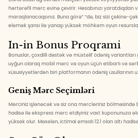
hərtərəfli mərc evinə çevirir. Hesabınızı yaratdıqdan
maraqlanacaqsınız. Buna görə” “də, biz sizi çəkinə-ç
eləmək şansı ilə yanaşı yüksək möhkəm oyun resurslar
In-in Bonus Proqrami
Bonuslar, çoxdilli dəstək və müxtəlif ödəniş variantlar
uyğun olaraq mobil mərc və oyun üçün etibarlı və sərb
xüsusiyyətlərdən biri platformanın ödəniş üsullarının 
Geniş Mərc Seçimləri
Mərciniz işlənəcək və siz ona mərcləriniz bölməsində 
hadisə ilə ekspress mərc etdiyiniz vaxt kuponunuza əla
yüksək olur. Məsələn, ictimai əmsalı 12.1 olan altı ha