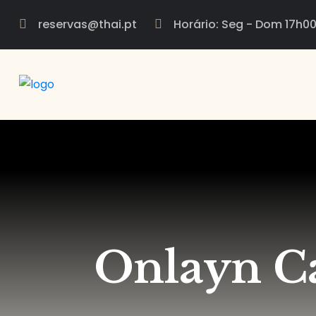
reservas@thai.pt
Horário: Seg - Dom 17h0
Onlayn Ca