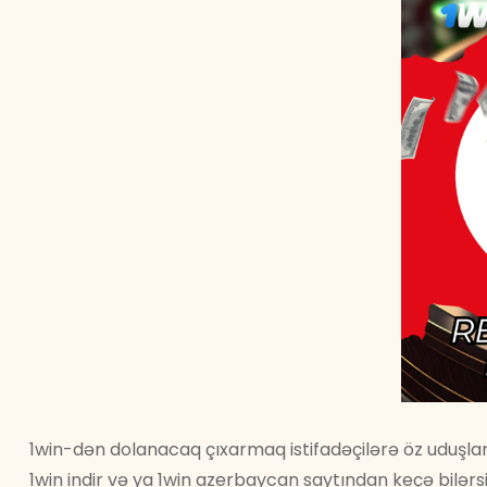
1win-dən dolanacaq çıxarmaq istifadəçilərə öz uduşları
1win indir və ya 1win azerbaycan saytından keçə bilərsi