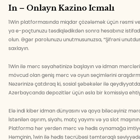
In – Onlayn Kazino Icmalı
1Win platformasında miqdar çözələmək üçün rəsmi vebs
ya e-poçtunuzu təsdiqlədikdən sonra hesabınız istifadəyə
olun. Əgər parolunuzu unutmusunuzsa, “Şifrəni unutdum”
saxlayın.
1Win ilə mərc səyahətinizə başlayın və idman mərclər
mövcud olan geniş mərc və oyun seçimlərini araşdırm
Nəzərinizə çatdıraq ki, sosial şəbəkələr ilə qeydiyyatda
Azerbaycanda depozitlər üçün əsla bir komissiya ehti
Elə indi kiber idman dünyasını və qoya biləcəyiniz mə
İstənilən aşırım, siyahı, matç yayımı və ya slot maşın
Platforma hər yerdən mərc və hədis oynamağa imtiyaz
Həmçinin, 1win ilə hədis təcrübəsi təmtəraqlı səviyyə