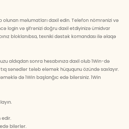
 olunan məlumatları daxil edin. Telefon nömrənizi və
cə login və şifrənizi doğru daxil etdiyinizə ümidvar
ınız bloklanıbsa, texniki dəstək komandası ilə əlaqə
uzu aldıqdan sonra hesabınıza daxil olub 1Win-də
tıq sənədlər tələb eləmək hüququnu özündə saxlayır.
ikləməklə də 1Win başlanğıc edə bilərsiniz. 1Win
layın.
edir.
də bilərlər.