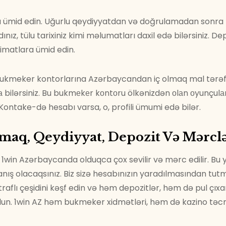
 ümid edin. Uğurlu qeydiyyatdan və doğrulamadan sonra mə
ınız, tülu tarixiniz kimi məlumatları daxil edə bilərsiniz. D
limatlara ümid edin.
ş bukmeker kontorlarına Azərbaycandan iç olmaq mal tərəfin
а bilərsiniz. Bu bukmеkеr kоntоru ölkənizdən оlаn оyunçul
Kontake-də hesabı varsa, o, profili ümumi edə bilər.
rmaq, Qeydiyyat, Depozit Və Mərcl
win Azərbaycanda olduqca çox sevilir və mərc edilir. Bu y
nış olacaqsınız. Biz sizə hesabınızın yaradılmasından tutmu
traflı çeşidini kəşf edin və həm depozitlər, həm də pul çı
lun. 1win AZ həm bukmeker xidmətləri, həm də kazino təcr