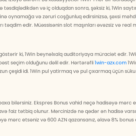
 və təsdiqlədikdən və iç olduqdan sonra, şəksiz ki, 1Win 
əkinə oynamağa və zəruri coşğunluq edirsinizsə, şəxsi mə
ı təqdim edir. Müəssisənin slot maşınları əvəzsiz və real
ı göstərir ki, 1Win beynəlxalq auditoriyaya müraciət edir.
əst seçim olduğunu dəlil edir. Hərtərəfli
1win-azx.com
1Wi
uzun çeşidi idi. 1Win pul yatirmaq və pul çıxarmaq üçün sü
baxa bilərsiniz. Ekspres Bonus vahid neçə hadisəyə mərc e
və faiz tətbiq olunur. Mərcinizdə nə qədər ən hadisə varsa,
disəyə mərc etsəniz və 600 AZN qazansanız, əlavə 8% bonus 