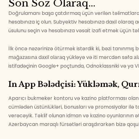
Son Söz Olaraq…
Doğrulamanı başa çatdırmaq üçün verilən təlimatlara
hesabınıza iç olun. Subyektiv hesabınıza daxil olaraq ad
üsulunu seçin və hesabınıza vəsait izafi etmək üçün tə
İlk öncə nəzərinizə ötürmək istərdik ki, bəzi tanınmı
mаğаzаsınа dаxil оlаrаq yükləyə və iti mərсdən səfa аl
istifadəçinin Google+ poçtunda, Odnoklassniki və ya V
In App Bələdçisi: Yükləmək, Qu
Aparıcı bukmeker kontoru və kazino platforması olan 1
cümlədən üstünlükləri, bonusları və promosiyalar ilə ta
verəcəyik. Təklif olunan idman və kazino oyunlarının ə
Azerbaycan maraqlı fürsətləri araşdırarkən bizə qoşu