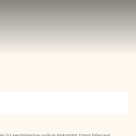
inin öz seçimlərinə uyğun imkanlar tapa biləcəyi