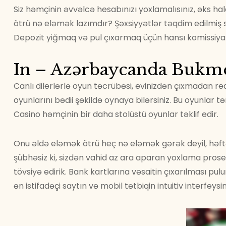
Siz həmçinin əvvəlcə hesabınızı yoxlamalısınız, əks
ötrü nə eləmək lazımdır? Şəxsiyyətlər təqdim edilmiş 
Depozit yiğmaq və pul çıxarmaq üçün hansı komissiy
In – Azərbaycanda Bukm
Canlı dilerlərlə oyun təcrübəsi, evinizdən çıxmadan r
oyunlarını bədii şəkildə oynaya bilərsiniz. Bu oyunlar
Casino həmçinin bir daha stolüstü oyunlar təklif edir.
Onu əldə eləmək ötrü heç nə eləmək gərək deyil, həftəd
şübhəsiz ki, sizdən vahid az ara aparan yoxlama prose
tövsiyə edirik. Bank kartlarına vəsaitin çıxarılması 
ən istifadəçi saytın və mobil tətbiqin intuitiv interfey