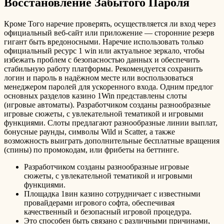
Восстановление Забытого Пароля
Кроме Того наречие проверять, осуществляется ли вход через
официальный веб-сайт или приложение — сторонние резерв
гигант быть вредоносными. Наречие использовать только
официальный ресурс 1 win или актуальное зеркало, чтобы
избежать проблем с безопасностью данных и обеспечить
стабильную работу платформы. Рекомендуется сохранить
логин и пароль в надёжном месте или воспользоваться
менеджером паролей для ускоренного входа. Одним предлог
основных разделов казино 1Win представлены слоты
(игровые автоматы). Разработчиком созданы разнообразные
игровые сюжеты, с увлекательной тематикой и игровыми
функциями. Слоты предлагают разнообразные линии выплат,
бонусные раунды, символы Wild и Scatter, а также
возможность выиграть дополнительные бесплатные вращения
(спины) по промокодам, или фрибеты на беттинге.
Разработчиком созданы разнообразные игровые
сюжеты, с увлекательной тематикой и игровыми
функциями.
Площадка 1вин казино сотрудничает с известными
провайдерами игрового софта, обеспечивая
качественный и безопасный игровой процедура.
Это способен быть связано с различными причинами,