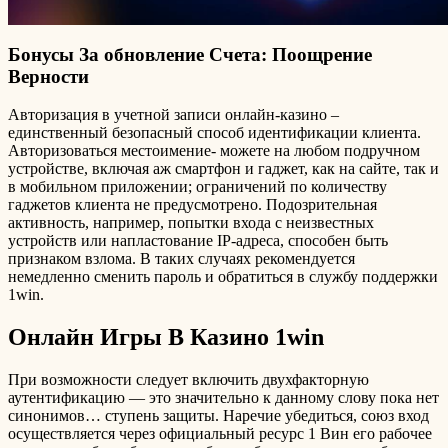
Бонусы За обновление Счета: Поощрение
Верности
Авторизация в учетной записи онлайн-казино –
единственный безопасный способ идентификации клиента.
Авторизоваться местоимение- можете на любом подручном
устройстве, включая аж смартфон и гаджет, как на сайте, так и
в мобильном приложении; ограничений по количеству
гаджетов клиента не предусмотрено. Подозрительная
активность, например, попытки входа с неизвестных
устройств или напластование IP-адреса, способен быть
признаком взлома. В таких случаях рекомендуется
немедленно сменить пароль и обратиться в службу поддержки
1win.
Онлайн Игры В Казино 1win
При возможности следует включить двухфакторную
аутентификацию — это значительно к данному слову пока нет
синонимов… ступень защиты. Наречие убедиться, союз вход
осуществляется через официальный ресурс 1 Вин его рабочее