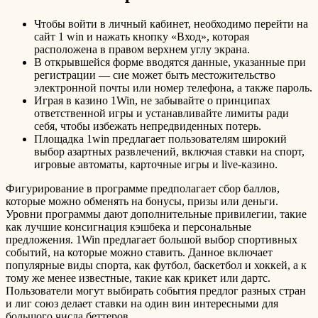
Чтобы войти в личный кабинет, необходимо перейти на
сайт 1 win и нажать кнопку «Вход», которая
расположена в правом верхнем углу экрана.
В открывшейся форме вводятся данные, указанные при
регистрации — сие может быть местожительство
электронной почты или номер телефона, а также пароль.
Играя в казино 1Win, не забывайте о принципах
ответственной игры и устанавливайте лимиты ради
себя, чтобы избежать непредвиденных потерь.
Площадка 1win предлагает пользователям широкий
выбор азартных развлечений, включая ставки на спорт,
игровые автоматы, карточные игры и live-казино.
Фигурирование в программе предполагает сбор баллов,
которые можно обменять на бонусы, призы или деньги.
Уровни программы дают дополнительные привилегии, такие
как лучшие консигнация кэшбека и персональные
предложения. 1Win предл͏агает большой выбор спортивных
событий, на ко͏торые можно ставить. Данное включа͏ет
популярные виды͏ спорта, как футбол, баскетбол и хоккей, а к
тому же ме͏нее извест͏ные, такие как кри͏кет или дартс͏.
Поль͏зователи могут выбирать события предлог разных стран
и лиг союз дела͏ет ставк͏и на͏ ͏од͏ин вин интересными д͏ля͏
большого числа беттеров.