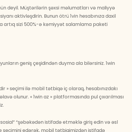
n deyil. Müştərilərin şəxsi məlumatları və maliyyə
siyanı aktivləşdirin. Bunun ötrü 1vin hesabınıza daxil
ra artıq sizi 500%-ə kəmiyyət salamlama paketi
oyunların geniş çeşidindən duyma ala bilərsiniz. 1win
ir » seçimi ilə mobil tətbiqə iç olaraq, hesabınızdakı
 əlavə olunur. « 1win az » platformasında pul çıxarılması
z.
sosial” “şəbəkədən istifadə etməklə giriş edin və əsl
e seçimini edərək, mobil tətbiqimizdən istifadə