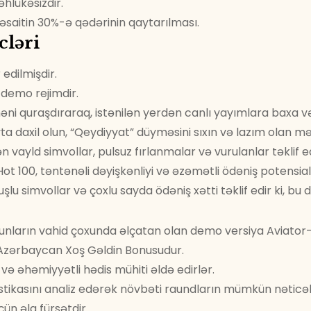
əhlükəsizdir.
 vəsaitin 30%-ə qədərinin qaytarılması.
ləri
 edilmişdir.
a demo rejimdir.
tməni quraşdıraraq, istənilən yerdən canlı yayımlara baxa və
daxil olun, “Qeydiyyat” düyməsini sıxın və lazım olan məl
ayld simvollar, pulsuz fırlanmalar və vurulanlar təklif e
ot 100, təntənəli dəyişkənliyi və əzəmətli ödəniş potensial
şlu simvollar və çoxlu sayda ödəniş xətti təklif edir ki, bu
unların vahid çoxunda əlçatan olan demo versiya Aviator-
 Azərbaycan Xoş Gəldin Bonusudur.
 və əhəmiyyətli hədis mühiti əldə edirlər.
stikasını analiz edərək növbəti raundların mümkün nəticələ
n əla fürsətdir.