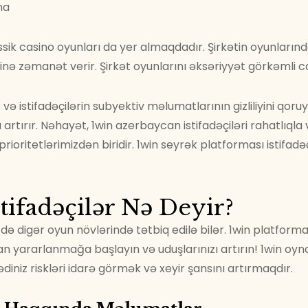
assik casino oyunları da yer almaqdadır. Şirkətin oyunların
inə zəmanət verir. Şirkət oyunlarını əksəriyyət görkəmli c
istifadəçilərin subyektiv məlumatlarının gizliliyini qoruyu
a artırır. Nəhayət, 1win azerbaycan istifadəçiləri rahatlıqla
prioritetlərimizdən biridir. 1win seyrək platforması istif
tifadəçilər Nə Deyir?
 də digər oyun növlərində tətbiq edilə bilər. 1win platf
dan yararlanmağa başlayın və uduşlarınızı artırın! 1win 
iniz riskləri idarə görmək və xeyir şansını artırmaqdır.