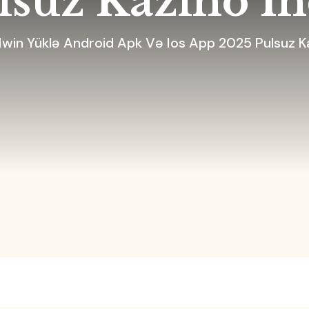
lsuz Kazino In
1win Yüklə Android Apk Və Ios App 2025 Pulsuz Ka