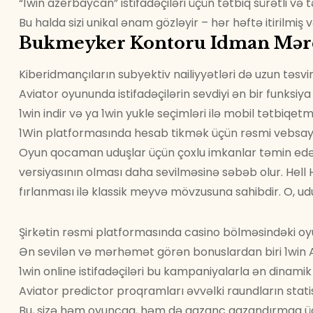
“1win azerbaycan” istifadəçiləri üçün tətbiq sürətli və t
Bu halda sizi unikal ənam gözləyir – hər həftə itirilmiş
Bukmeyker Kontoru Idman Mərc
Kiberidmançıların subyektiv nailiyyətləri də uzun təsvir
Aviator oyununda istifadəçilərin sevdiyi ən bir funksiy
1win indir və ya 1win yukle seçimləri ilə mobil tətbiqe
1Win platformasında hesab tikmək üçün rəsmi vebsayta 
Oyun qocaman uduşlar üçün çoxlu imkanlar təmin edən v
versiyasının olması daha sevilməsinə səbəb olur. Hell H
fırlanması ilə klassik meyvə mövzusuna sahibdir. O, udu
Şirkətin rəsmi platformasında casino bölməsindəki oy
Ən sevilən və mərhəmət görən bonuslardan biri 1win
1win online istifadəçiləri bu kampaniyalarla ən dinamik
Aviator predictor proqramları əvvəlki raundların stati
Bu, sizə həm oyuncaq, həm də qazanc qazandırmaq üçü