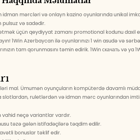
ı Haqqında Məlumatlar
ün idman mərcləri və onlayn kazino oyunlarında unikal imka
 pulsuz və sadədir.
etmək üçün qeydiyyat zamanı promotional kodunu daxil et
ayın! 1Win Azerbaycan ilə oyunlarınızı 1 win asudə və sərb
ınızın tam qorunmasını təmin edirik. 1Win скачать və ya 1Win
rı
ətləri mal. Ümumən oyunçuların kompüterdə davamlı müddət
Amma slotlardan, ruletlərdən və idman mərc oyunlarından im
 vahid neçə variantlar vardır.
 təzə gələn istifadəçilərə təqdim edilir.
vətli bonuslar təklif edir.