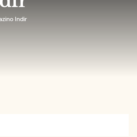
dir
zino Indir