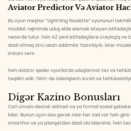
Aviator Predictor Və Aviator Hac
Bu oyun məşhur “Lightning Roulette” oyununun təkmilləş
müddət rejimində uduş əldə eləmək istəyən istifadəçilə
nəzərdə tutur. 1win AZ yeni istifadəçilərə ürəyiaçiq və
daxil olmaq ötrü asan addımlar hazırlayıb. İstər müasi
imkanı verir.
1win aviator qədər oyunlarda uduşlarınızı tez və təhlükə
təqdim edir. 1Win-də ödənişlərin sürəti və təhlükəsizliyi 
Digər Kazino Bonusları
Cari ünvanı dəstək xidməti və ya formal sosial şəbəkəl
bilər. Bunun üçün sizə gərək olan hər zad var 1win giris
smartfon və ya planşetdən daxil ola bilərsiniz. 1win təz