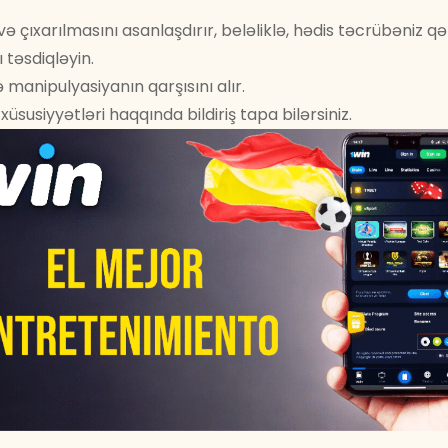
 və çıxarılmasını asanlaşdırır, beləliklə, hədis təcrübəniz 
 təsdiqləyin.
 manipulyasiyanın qarşısını alır.
susiyyətləri haqqında bildiriş tapa bilərsiniz.