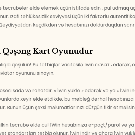
təcrübələr əldə eləmək üçün istifadə edin , pul udmaq üçü
r. Izafi təhlükəsizlik səviyyəsi üçün iki faktorlu autentifika
z. Qeydiyyatdan keçdikdən və hesabınızı doldurduqdan son
n Qəşəng Kart Oyunudur
lıqla qoşulun! Bu tətbiqlər vasitəsilə 1win скачать edərək, 
aviator oyununu sınayın.
sesi sadə və rahatdır. « 1win yukle » edərək və ya « 1win ind
mi oyunlarda xeyir əldə etdikdə, bu məbləğ dərhal hesabınıza
. Bunun üçün şəxsi məlumatlarınızı düzgün fikir etməlisini
ilkin təcrübə əldə ou! 1Win hesabınıza e-poçt/parol və ya 
t standartları tətbiq olunur. 1win indir və ahora 1win yukl