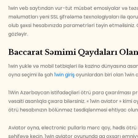
1win veb saytından vur-tut müsbət emosiyalar və təzə 
məlumatları yeni SSL şifrələmə texnologiyaları ilə qorunu
olub şəxsi hesabınızda parametrləri təyin etməlisini
gözləyir.
Baccarat Səmimi Qaydaları Ola
1win yukle və mobil tətbiqləri ilə kazino dünyasına asan
oyna seçimi ilə şah
1win giriş
oyunlardan biri olan 1win 
1Win Azərbaycan istifadəçiləri ötrü para çıxarılması pro
vəsaiti asanlıqla çıxara bilərsiniz. « 1win aviator » ki
ötrü hesabınızın bölünməz təsdiqlənməsi ehtiyac olunur
Aviator oyna, electronic pullarla mərc qoy, hədis ötrü 
səhifəyə keçin. 1win aviator oyununda ag oxşarı əmniyyə