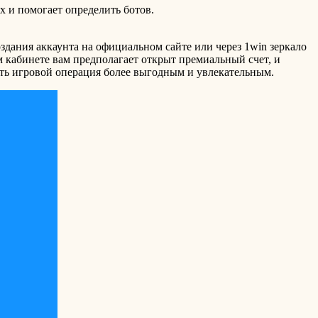
 и помогает определить ботов.
здания аккаунта на официальном сайте или через 1win зеркало
 кабинете вам предполагает открыт премиальный счет, и
ать игровой операция более выгодным и увлекательным.