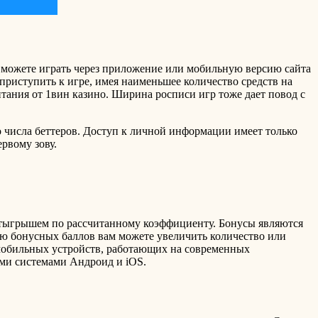
- можете играть через приложение или мобильную версию сайта
приступить к игре, имея наименьшее количество средств на
итания от 1вин казино. Ширина росписи игр тоже дает повод с
ого числа беттеров. Доступ к личной информации имеет только
рвому зову.
отыгрышем по рассчитанному коэффициенту. Бонусы являются
ю бонусных баллов вам можете увеличить количество или
с мобильных устройств, работающих на современных
ыми системами Андроид и iOS.