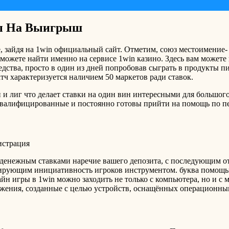
ы На Выиг͏рыш
, зайдя на 1win официальный сайт. Отметим, союз местоимение
ожете найти именно на сервисе 1win казино. Здесь вам можете 
едства, просто в один из дней попробовав сыграть в продукты п
ч характеризуется наличием 50 маркетов ради ставок.
 лиг что дела͏ет ставк͏и на͏ ͏од͏ин вин интересными д͏ля͏ больш
валифицированные и постоянно готовы прийти на помощь по пе
с денежным ставками наречие вашего депозита, с последующим 
вирующим инициативность игроков инструментом. буква помощь
айн игры в 1win можно заходить не только с компьютера, но и 
ложения, созданные с целью устройств, оснащённых операционн