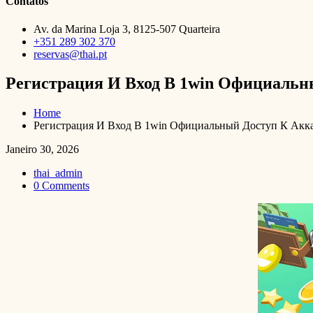
Contatos
Av. da Marina Loja 3, 8125-507 Quarteira
+351 289 302 370
reservas@thai.pt
Регистрация И Вход В 1win Официальн
Home
Регистрация И Вход В 1win Официальный Доступ К Акк
Janeiro 30, 2026
thai_admin
0 Comments