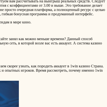
етуем вам рассчитывать на выигрыш реальных средств. Следует
тия с коэффициентами от 3.00 и выше. Это требование делает
не просто очередная платформа, а полноценный ресурс с целью
й, гибкая бонусная программа и продуманный интерфейс.
ендам в мире кино.
сайте занял как можно меньше времени? Данный способ
ную сеть, в которой возле вас есть аккаунт. А система казино
ем скорее узнать, как породить аккаунт в 1win казино Страна.
 и опытных игроков. Время рассмотреть, почему именно 1win