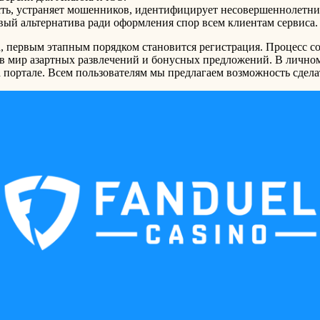
сть, устраняет мошенников, идентифицирует несовершеннолетних
вый альтернатива ради оформления спор всем клиентам сервиса.
, первым этапным порядком становится регистрация. Процесс со
в мир азартных развлечений и бонусных предложений. В личном
а портале. Всем пользователям мы предлагаем возможность сдел