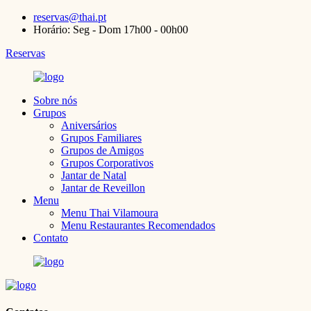
reservas@thai.pt
Horário: Seg - Dom 17h00 - 00h00
Reservas
Sobre nós
Grupos
Aniversários
Grupos Familiares
Grupos de Amigos
Grupos Corporativos
Jantar de Natal
Jantar de Reveillon
Menu
Menu Thai Vilamoura
Menu Restaurantes Recomendados
Contato