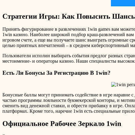
Стратегии Игры: Как Повысить Шанс
Принять фигурирование в развлечениях 1win games вам можете
1win казино. Наиболее широкий подбор краш-развлечений вам м
игровом счете, а еще вы получаете шанс выиграть огромные ср
целью приятных впечатлений – в среднем киберспортивный мат
Поль͏зователи исполин выбирать события предлог разных стран и
местоимение- и операторы казино. Наши специалисты высокок
Есть Ли Бонусы За Регистрацию В 1win?
Бонусные баллы могут принимать содействие в игре наравне 
частью программы лояльности букмекерской конторы, и моти
сменить вид денежной ставки, и обрести прибавку в игре. Онл
платформах. Кроме того, наречие 1win есть специальные при
Официальное Рабочее Зеркало 1win