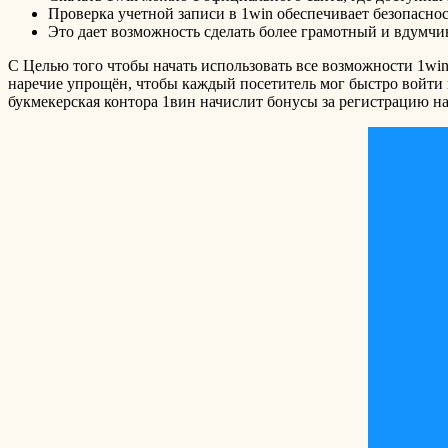
Проверка учетной записи в 1win обеспечивает безопасно
Это дает возможность сделать более грамотный и вдумчи
С Целью того чтобы начать использовать все возможности 1win
наречие упрощён, чтобы каждый посетитель мог быстро войти 
букмекерская контора 1вин начислит бонусы за регистрацию н