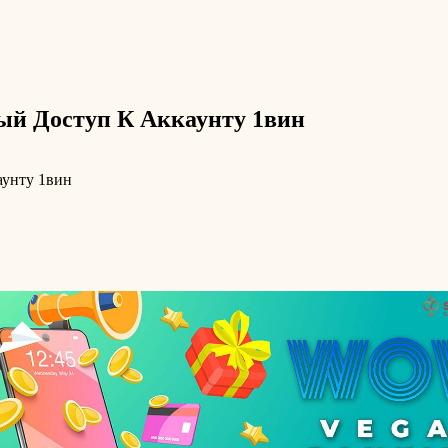
ый Доступ К Аккаунту 1вин
аунту 1вин