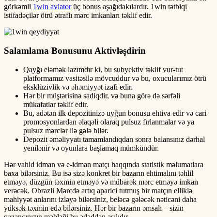
görkəmli
1win aviator
üç bonus aşağıdakılardır. 1win tətbiqi
istifadəçilər ötrü ətraflı mərc imkanları təklif edir.
Salamlama Bonusunu Aktivləşdirin
Qayğı eləmək lazımdır ki, bu subyektiv təklif vur-tut
platformamız vasitəsilə mövcuddur və bu, oxucularımız ötrü
eksklüzivlik və əhəmiyyət izafi edir.
Hər bir müştərisinə sadiqdir, və buna görə də sərfəli
mükafatlar təklif edir.
Bu, adətən ilk depozitinizə uyğun bonusu ehtiva edir və cari
promosyonlardan əlaqəli olaraq pulsuz fırlanmalar və ya
pulsuz mərclər ilə gələ bilər.
Depozit əməliyyatı tamamlandıqdan sonra balansınız dərhal
yenilənir və oyunlara başlamaq mümkündür.
Hər vahid idman və e-idman matçı haqqında statistik məlumatlara
baxa bilərsiniz. Bu isə sizə konkret bir bazarın ehtimalını təhlil
etməyə, düzgün təxmin etməyə və mübarək mərc etməyə imkan
verəcək. Obrazli Mərcdə artıq aparici tutmuş bir matçın elliklə
mahiyyət anlarını izləyə bilərsiniz, beləcə gələcək nəticəni daha
yüksək təxmin edə bilərsiniz. Hər bir bazarın əmsalı – sizin
qazancınızın məbləği bu ədəddən asılıdır.