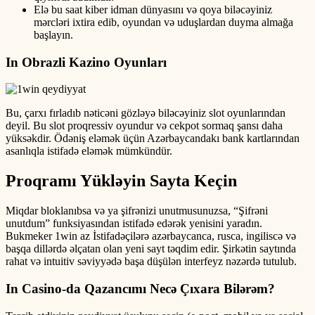
Elə bu saat kiber idman dünyasını və qoya biləcəyiniz
mərcləri ixtira edib, oyundan və uduşlardan duyma almağa
başlayın.
In Obrazli Kazino Oyunları
Bu, çarxı fırladıb nəticəni gözləyə biləcəyiniz slot oyunlarından
deyil. Bu slot proqressiv oyundur və cekpot sormaq şansı daha
yüksəkdir. Ödəniş eləmək üçün Azərbaycandakı bank kartlarından
asanlıqla istifadə eləmək mümkündür.
Proqramı Yükləyin Sayta Keçin
Miqdar bloklanıbsa və ya şifrənizi unutmusunuzsa, “Şifrəni
unutdum” funksiyasından istifadə edərək yenisini yaradın.
Bukmeker 1win az İstifadəçilərə azərbaycanca, rusca, ingiliscə və
başqa dillərdə əlçatan olan yeni sayt təqdim edir. Şirkətin saytında
rahat və intuitiv səviyyədə başa düşülən interfeyz nəzərdə tutulub.
In Casino-da Qazancımı Necə Çıxara Bilərəm?