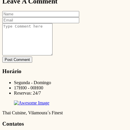
Leave A Comment
Post Comment
Horário
Segunda - Domingo
17H00 - 00H00
Reservas: 24/7
Thai Cuisine, Vilamoura´s Finest
Contatos