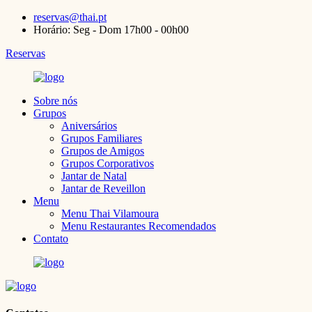
reservas@thai.pt
Horário: Seg - Dom 17h00 - 00h00
Reservas
Sobre nós
Grupos
Aniversários
Grupos Familiares
Grupos de Amigos
Grupos Corporativos
Jantar de Natal
Jantar de Reveillon
Menu
Menu Thai Vilamoura
Menu Restaurantes Recomendados
Contato