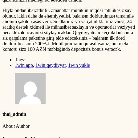
Hiylə ondan ibarətdir ki, əmanətlər mümkün miqdar təhlükəsiz say
olunur, lakin daha da əhəmiyyətlisi, balansın doldurulması tamamilə
anonim şəkildə əsas verir. Suallarınız və ya çətinlikləriniz varsa, 24
saatlıq dəstək xidməti ilə münasibət saxlayın və operatorlar vəziyyəti
necə düzəldəcəyinizi söyləyəcəklər. Qeydiyyatdan keçdikdən sonra
siz qarşılama paketinə giriş əldə edəcəksiniz – balansın ilk dörd
doldurulmasının 500%-i. Mobil proqramı quraşdırsanız, bukmeker
kontoru sizə 100 AZN məbləğində depozitsiz bonus verəcək.
Tags:
1win app
,
1win qeydiyyat
,
1win yukle
thai_admin
About Author