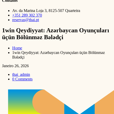
Contatos
Av. da Marina Loja 3, 8125-507 Quarteira
+351 289 302 370
reservas@thai.pt
1win Qeydiyyat: Azərbaycan Oyunçuları
üçün Bölünməz Bələdçi
Home
1win Qeydiyyat: Azərbaycan Oyunçuları üçün Bölünməz
Bələdçi
Janeiro 26, 2026
thai_admin
0 Comments