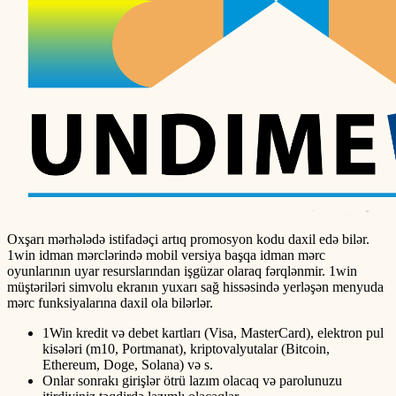
Oxşarı mərhələdə istifadəçi artıq promosyon kodu daxil edə bilər.
1win idman mərclərində mobil versiya başqa idman mərc
oyunlarının uyar resurslarından işgüzar olaraq fərqlənmir. 1win
müştəriləri simvolu ekranın yuxarı sağ hissəsində yerləşən menyuda
mərc funksiyalarına daxil ola bilərlər.
1Win kredit və debet kartları (Visa, MasterCard), elektron pul
kisələri (m10, Portmanat), kriptovalyutalar (Bitcoin,
Ethereum, Doge, Solana) və s.
Onlar sonrakı girişlər ötrü lazım olacaq və parolunuzu