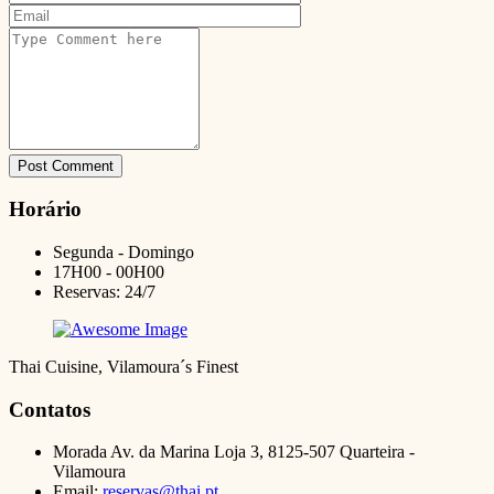
Post Comment
Horário
Segunda - Domingo
17H00 - 00H00
Reservas: 24/7
Thai Cuisine, Vilamoura´s Finest
Contatos
Morada
Av. da Marina Loja 3, 8125-507 Quarteira -
Vilamoura
Email:
reservas@thai.pt