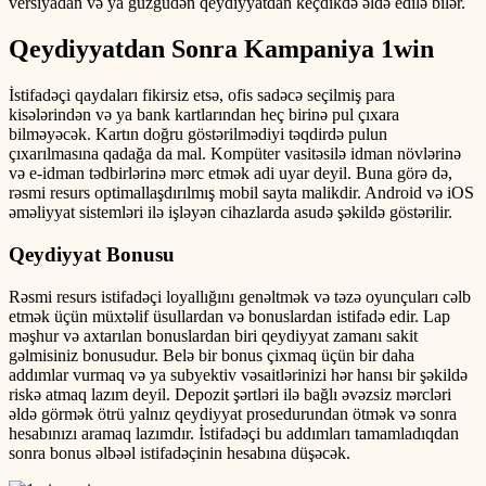
versiyadan və ya güzgüdən qeydiyyatdan keçdikdə əldə edilə bilər.
Qeydiyyatdan Sonra Kampaniya 1win
İstifadəçi qaydaları fikirsiz etsə, ofis sadəcə seçilmiş para
kisələrindən və ya bank kartlarından heç birinə pul çıxara
bilməyəcək. Kartın doğru göstərilmədiyi təqdirdə pulun
çıxarılmasına qadağa da mal. Kompüter vasitəsilə idman növlərinə
və e-idman tədbirlərinə mərc etmək adi uyar deyil. Buna görə də,
rəsmi resurs optimallaşdırılmış mobil sayta malikdir. Android və iOS
əməliyyat sistemləri ilə işləyən cihazlarda asudə şəkildə göstərilir.
Qeydiyyat Bonusu
Rəsmi resurs istifadəçi loyallığını genəltmək və təzə oyunçuları cəlb
etmək üçün müxtəlif üsullardan və bonuslardan istifadə edir. Lap
məşhur və axtarılan bonuslardan biri qeydiyyat zamanı sakit
gəlmisiniz bonusudur. Belə bir bonus çixmaq üçün bir daha
addımlar vurmaq və ya subyektiv vəsaitlərinizi hər hansı bir şəkildə
riskə atmaq lazım deyil. Depozit şərtləri ilə bağlı əvəzsiz mərcləri
əldə görmək ötrü yalnız qeydiyyat prosedurundan ötmək və sonra
hesabınızı aramaq lazımdır. İstifadəçi bu addımları tamamladıqdan
sonra bonus əlbəəl istifadəçinin hesabına düşəcək.