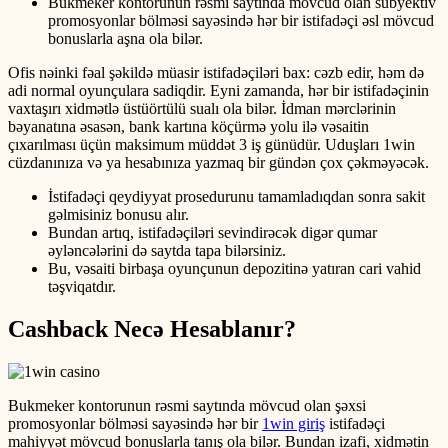
Bukmeker kontorunun rəsmi saytında mövcud olan subyektiv
promosyonlar bölməsi sayəsində hər bir istifadəçi əsl mövcud
bonuslarla aşna ola bilər.
Ofis nəinki fəal şəkildə müasir istifadəçiləri bax: cəzb edir, həm də
adi normal oyunçulara sadiqdir. Eyni zamanda, hər bir istifadəçinin
vaxtaşırı xidmətlə üstüörtülü sualı ola bilər. İdman mərclərinin
bəyanatına əsasən, bank kartına köçürmə yolu ilə vəsaitin
çıxarılması üçün maksimum müddət 3 iş günüdür. Uduşları 1win
cüzdanınıza və ya hesabınıza yazmaq bir gündən çox çəkməyəcək.
İstifadəçi qeydiyyat prosedurunu tamamladıqdan sonra sakit
gəlmisiniz bonusu alır.
Bundan artıq, istifadəçiləri sevindirəcək digər qumar
əyləncələrini də saytda tapa bilərsiniz.
Bu, vəsaiti birbaşa oyunçunun depozitinə yatıran cari vahid
təşviqatdır.
Cashback Necə Hesablanır?
Bukmeker kontorunun rəsmi saytında mövcud olan şəxsi
promosyonlar bölməsi sayəsində hər bir
1win giriş
istifadəçi
mahiyyət mövcud bonuslarla tanış ola bilər. Bundan izafi, xidmətin