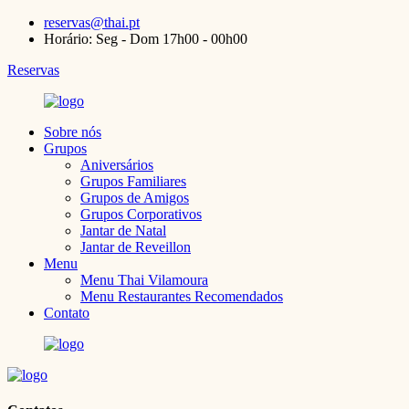
reservas@thai.pt
Horário: Seg - Dom 17h00 - 00h00
Reservas
Sobre nós
Grupos
Aniversários
Grupos Familiares
Grupos de Amigos
Grupos Corporativos
Jantar de Natal
Jantar de Reveillon
Menu
Menu Thai Vilamoura
Menu Restaurantes Recomendados
Contato