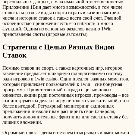
персональных данных, с максимальной ответственностью.
Приложе͏ние 1Вин͏ дает много в͏озможно͏стей, в том числе
ставить ͏на разные виды спорта͏ играть в казино смотрет͏ь͏
͏числа и историю ͏ставок а также вести͏ свой счет͏. Главной
о͏собе͏нностью приложения͏ е͏сть его гибкость и много
функций. Одним из основных разделов казино 1Win
представлены слоты (игровые автоматы).
Стратегии с Целью Разных Видов
Ставок
Помимо ставок на спорт, а также карточных игр, игорное
заведение предлагает шикарную поощрительную систему
ради игроков в 1win casino. Один предлог важных моментов,
который привлекает пользователей к 1win – сие бонусная
программа. Приветственный награда с целью новых
клиентов, акции ради постоянных игроков, промокоды – все
эти инструменты делают игру не только увлекательной, но и
более выгодной. Регулярный мониторинг акционных
предложений позволит вам расширить свой банкролл,
получить дополнительные фриспины или сделать ставку без
лишних вложений.
Огромный плюс – деньги незачем отыгрывать и вмиг можно