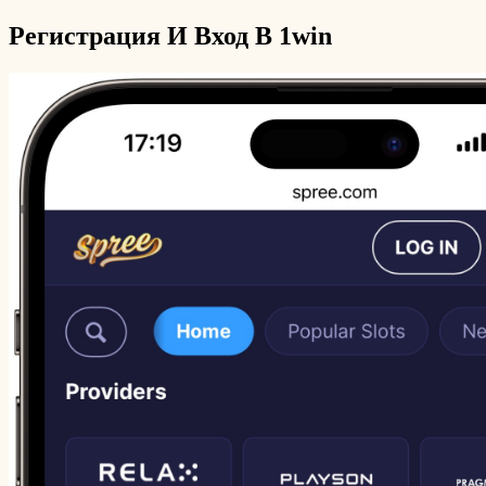
Регистрация И Вход В 1win