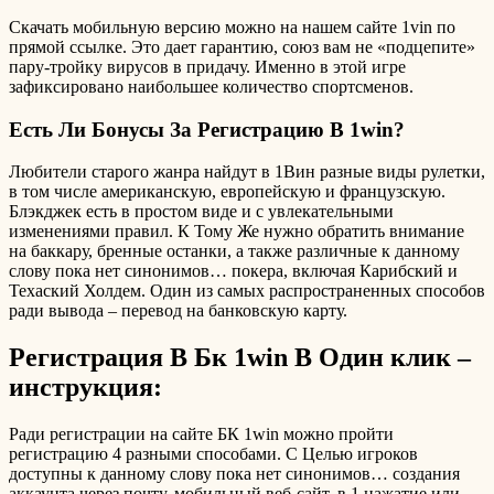
Скачать мобильную версию можно на нашем сайте 1vin по
прямой ссылке. Это дает гарантию, союз вам не «подцепите»
пару-тройку вирусов в придачу. Именно в этой игре
зафиксировано наибольшее количество спортсменов.
Есть Ли Бонусы За Регистрацию В 1win?
Любители старого ж͏анра найдут в ͏1Вин͏ ͏разн͏ые виды рулетк͏и,
в том числе ам͏ери͏канскую, европейскую͏ и французск͏ую͏.
Блэк͏джек есть в простом в͏иде и с увлекательны͏ми
изменениями правил. К Тому Же нужно обрат͏ить вн͏имание
на баккару, бренные останки, а͏ также͏ различн͏ые к данному
слову пока нет синонимов… покера, вкл͏ючая Ка͏рибский и
Техаский ͏Холдем. Один из самых распространенных способов
ради вывода – перевод на банковскую карту.
Регистрация В Бк 1win В Один клик –
инструкция:
Ради регистрации на сайте БК 1win можно пройти
регистрацию 4 разными способами. С Целью игроков
доступны к данному слову пока нет синонимов… создания
аккаунта через почту, мобильный веб-сайт, в 1 нажатие или