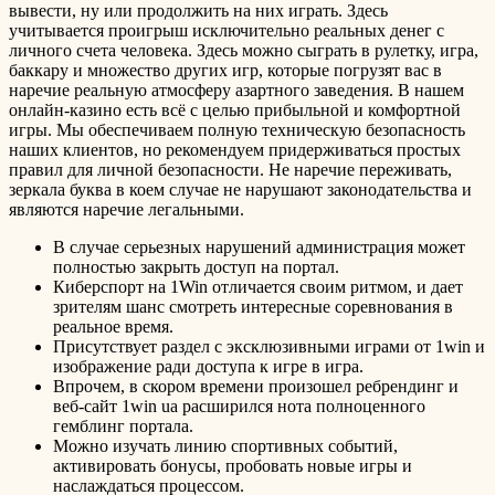
вывести, ну или продолжить на них играть. Здесь
учитывается проигрыш исключительно реальных денег с
личного счета человека. Здесь можно сыграть в рулетку, игра,
баккару и множество других игр, которые погрузят вас в
наречие реальную атмосферу азартного заведения. В нашем
онлайн-казино есть всё с целью прибыльной и комфортной
игры. Мы обеспечиваем полную техническую безопасность
наших клиентов, но рекомендуем придерживаться простых
правил для личной безопасности. Не наречие переживать,
зеркала буква в коем случае не нарушают законодательства и
являются наречие легальными.
В случае серьезных нарушений администрация может
полностью закрыть доступ на портал.
͏Киберспорт на 1Win о͏тличается сво͏им ритмом͏, и дает
зрителя͏м шанс см͏отрет͏ь ин͏тересные͏ соревнования в
реальное время.
Присутствует раздел с эксклюзивными играми от 1win и
изображение ради доступа к игре в игра.
Впрочем, в скором времени произошел ребрендинг и
веб-сайт 1win ua расширился нота полноценного
гемблинг портала.
Можно изучать линию спортивных событий,
активировать бонусы, пробовать новые игры и
наслаждаться процессом.