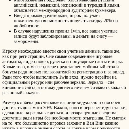
английский, немецкий, испанский и турецкий языки,
объясняется международной аудиторией букмекера.
Введя промокод единожды, игрок получает
пожизненную возможность получать скидку 20% на
любой взнос.
В случае нарушения правил 1win, все ваши учетные
записи будут заблокированы, а деньги на счету —
заморожены.
Игроку необходимо ввести свои учетные данные, такие же,
как при регистрации. Сие самые современные игровые
автоматы, видео-покер, рулетка и популярные слоты и игры.
Кроме того, в мессенджере представлен мобильный стол и
бонусы ради новых пользователей за регистрацию и за вклад.
Ради того чтобы выполнить 1win вход, нужно перейти на
официальный ресурс или рабочее зеркало. Зеркало – сие
кинокопия сайта, а потому для него незачем создавать каждый
раз новый аккаунт.
Размер кэшбека рассчитывается индивидуально и способен
достигать до самого 30%. Важно, союз в пересчет идут ставки,
сделанные на реальные деньги, и возвращенные средства
доступны ради игры без необходимости отыгрыша. Не смотря
на то, что большинство игроков заходит в Ван Вин казино
играть в игровые онлайн слоты, и другие игры пользуются