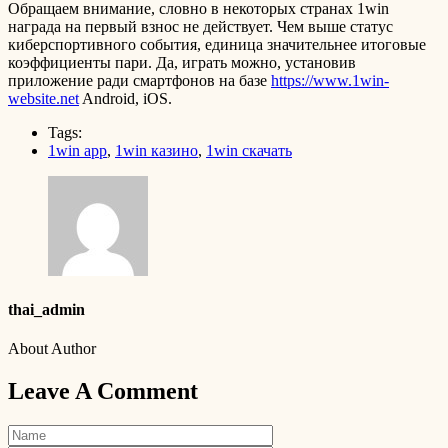
Обращаем внимание, словно в некоторых странах 1win
награда на первый взнос не действует. Чем выше статус
киберспортивного события, единица значительнее итоговые
коэффициенты пари. Да, играть можно, установив
приложение ради смартфонов на базе
https://www.1win-
website.net
Android, iOS.
Tags:
1win app
,
1win казино
,
1win скачать
thai_admin
About Author
Leave A Comment