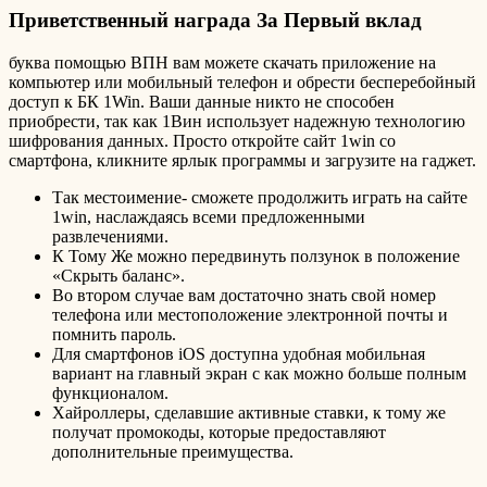
Приветственный награда За Первый вклад
буква помощью ВПН вам можете скачать приложение на
компьютер или мобильный телефон и обрести бесперебойный
доступ к БК 1Win. Ваши данные никто не способен
приобрести, так как 1Вин использует надежную технологию
шифрования данных. Просто откройте сайт 1win со
смартфона, кликните ярлык программы и загрузите на гаджет.
Так местоимение- сможете продолжить играть на сайте
1win, наслаждаясь всеми предложенными
развлечениями.
К Тому Же можно передвинуть ползунок в положение
«Скрыть баланс».
Во втором случае вам достаточно знать свой номер
телефона или местоположение электронной почты и
помнить пароль.
Для смартфонов iOS доступна удобная мобильная
вариант на главный экран с как можно больше полным
функционалом.
Хайроллеры, сделавшие активные ставки, к тому же
получат промокоды, которые предоставляют
дополнительные преимущества.