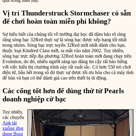
quả trong tuần này.
Vị trí Thunderstruck Stormchaser có sẵn
để chơi hoàn toàn miễn phí không?
Sự hiểu biết của chúng tôi về trường đại học đã đảm bảo rõ ràng
rằng sòng bạc 32Red thực sự là sòng bạc được xếp hạng tốt nhất
trong nhóm. Sòng bạc trực tuyến 32Red mới nhất dành cho bạn,
thuộc loại Kindred Class mới, ra mắt vào năm 2002. Tuy nhiên,
sòng bạc trực tiếp địa phương 32Red hoàn toàn mới đang chạy trên
Evolution, do đó, nhiều người sáng tạo đáng tin cậy rất hào hứng
với việc hiển thị chương trình này rất xuất sắc. Có hơn 550 trò chơi
điện tử, hầu hết trong số đó thực sự được tối ưu hóa cho cả máy tính
để bàn và bạn có thể đánh giá cao trên thiết bị di động.
Các cổng tốt hơn để dùng thử từ Pearls
doanh nghiệp cờ bạc
Tuy nhiên,
các chuyển
Apk tải
xuống ứng
dụng Booi