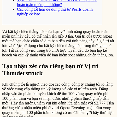
hoàn toàn miễn phí không?
Các cổng tốt hơn để dùng thử từ Pearls doanh
nghiệp cờ bạc
Và bất kỳ chiến thắng nào của bạn với tính năng quay hoàn toàn
miễn phí này đều có thể nhân lên gấp 3 lần. Giá trị của bước ngoặt
mới mà bạn chắc chắn sẽ đưa bạn đến với tính năng này là giá trị rất
lớn và được sử dụng cho bất kỳ chiến thắng nào trong thời gian có
lợi.
Tất cả công việc trong trò chơi trực tuyến đều do bạn lập kế
hoạch và các kỹ thuật viên để bạn kiểm soát những chiến thắng lớn.
Tạo nhận xét của riêng bạn từ Vị trí
Thunderstruck
Khi chúng tôi là người theo dõi các cổng, công ty chúng tôi lo lắng
về việc cung cấp thông tin kỹ lưỡng về các vị trí trên web. Đăng
nhập vào ấn phẩm khuyến khích để tìm 100 vòng quay miễn phí
100 phần trăm và bạn sẽ nhận được những phần thưởng hấp dẫn
mới! Hãy tận hưởng niềm vui khi đánh lừa tiền thật với $2,777 Tiền
thưởng chấp nhận miễn phí ở vị trí Opera Evening. một trăm vòng
quay miễn phí 100 phần trăm không có ưu đãi tiền gửi hãy thử hiệu