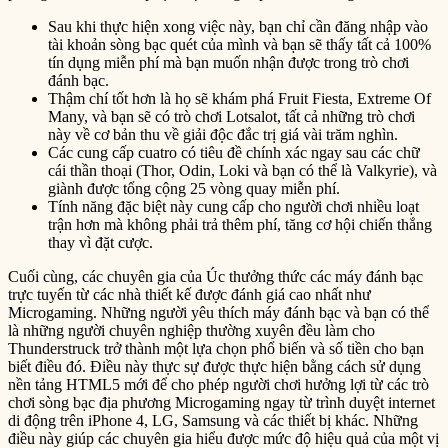
Sau khi thực hiện xong việc này, bạn chỉ cần đăng nhập vào
tài khoản sòng bạc quét của mình và bạn sẽ thấy tất cả 100%
tín dụng miễn phí mà bạn muốn nhận được trong trò chơi
đánh bạc.
Thậm chí tốt hơn là họ sẽ khám phá Fruit Fiesta, Extreme Of
Many, và bạn sẽ có trò chơi Lotsalot, tất cả những trò chơi
này về cơ bản thu về giải độc đắc trị giá vài trăm nghìn.
Các cung cấp cuatro có tiêu đề chính xác ngay sau các chữ
cái thần thoại (Thor, Odin, Loki và bạn có thể là Valkyrie), và
giành được tổng cộng 25 vòng quay miễn phí.
Tính năng đặc biệt này cung cấp cho người chơi nhiều loạt
trận hơn mà không phải trả thêm phí, tăng cơ hội chiến thắng
thay vì đặt cược.
Cuối cùng, các chuyên gia của Úc thưởng thức các máy đánh bạc
trực tuyến từ các nhà thiết kế được đánh giá cao nhất như
Microgaming. Những người yêu thích máy đánh bạc và bạn có thể
là những người chuyên nghiệp thường xuyên đều làm cho
Thunderstruck trở thành một lựa chọn phổ biến và số tiền cho bạn
biết điều đó. Điều này thực sự được thực hiện bằng cách sử dụng
nền tảng HTML5 mới để cho phép người chơi hưởng lợi từ các trò
chơi sòng bạc địa phương Microgaming ngay từ trình duyệt internet
di động trên iPhone 4, LG, Samsung và các thiết bị khác. Những
điều này giúp các chuyên gia hiểu được mức độ hiệu quả của một vị