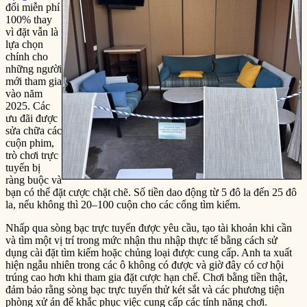
đổi miễn phí
100% thay
vì đặt vẫn là
lựa chọn
chính cho
những người
mới tham gia
vào năm
2025. Các
ưu đãi được
sửa chữa các
cuộn phim,
trò chơi trực
tuyến bị
ràng buộc và
bạn có thể đặt cược chặt chẽ. Số tiền dao động từ 5 đô la đến 25 đô
la, nếu không thì 20–100 cuộn cho các cổng tìm kiếm.
Nhấp qua sòng bạc trực tuyến được yêu cầu, tạo tài khoản khi cần
và tìm một vị trí trong mức nhận thu nhập thực tế bằng cách sử
dụng cài đặt tìm kiếm hoặc chủng loại được cung cấp. Anh ta xuất
hiện ngẫu nhiên trong các ô không có được và giờ đây có cơ hội
trúng cao hơn khi tham gia đặt cược hạn chế. Chơi bằng tiền thật,
đảm bảo rằng sòng bạc trực tuyến thử két sắt và các phương tiện
phòng xử án để khắc phục việc cung cấp các tính năng chơi.