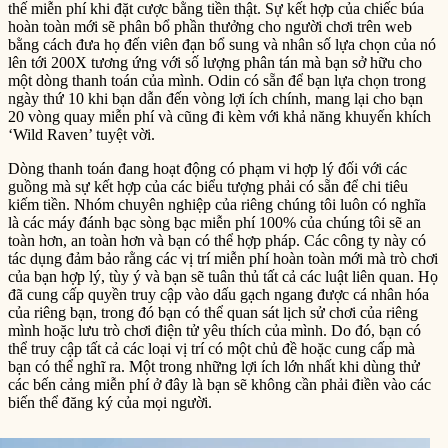
thế miễn phí khi đặt cược bằng tiền thật. Sự kết hợp của chiếc búa
hoàn toàn mới sẽ phân bổ phần thưởng cho người chơi trên web
bằng cách đưa họ đến viên đạn bổ sung và nhân số lựa chọn của nó
lên tới 200X tương ứng với số lượng phân tán mà bạn sở hữu cho
một dòng thanh toán của mình. Odin có sẵn để bạn lựa chọn trong
ngày thứ 10 khi bạn dẫn đến vòng lợi ích chính, mang lại cho bạn
20 vòng quay miễn phí và cũng đi kèm với khả năng khuyến khích
‘Wild Raven’ tuyệt vời.
Dòng thanh toán đang hoạt động có phạm vi hợp lý đối với các
guồng mà sự kết hợp của các biểu tượng phải có sẵn để chi tiêu
kiếm tiền. Nhóm chuyên nghiệp của riêng chúng tôi luôn có nghĩa
là các máy đánh bạc sòng bạc miễn phí 100% của chúng tôi sẽ an
toàn hơn, an toàn hơn và bạn có thể hợp pháp. Các công ty này có
tác dụng đảm bảo rằng các vị trí miễn phí hoàn toàn mới mà trò chơi
của bạn hợp lý, tùy ý và bạn sẽ tuân thủ tất cả các luật liên quan. Họ
đã cung cấp quyền truy cập vào dấu gạch ngang được cá nhân hóa
của riêng bạn, trong đó bạn có thể quan sát lịch sử chơi của riêng
mình hoặc lưu trò chơi điện tử yêu thích của mình. Do đó, bạn có
thể truy cập tất cả các loại vị trí có một chủ đề hoặc cung cấp mà
bạn có thể nghĩ ra. Một trong những lợi ích lớn nhất khi dùng thử
các bến cảng miễn phí ở đây là bạn sẽ không cần phải điền vào các
biến thể đăng ký của mọi người.