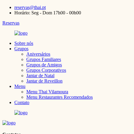
reservas@thai.pt
Horário: Seg - Dom 17h00 - 00h00
Reservas
Sobre nós
Grupos
Aniversários
Grupos Familiares
Grupos de Amigos
Grupos Corporativos
Jantar de Natal
Jantar de Reveillon
Menu
Menu Thai Vilamoura
Menu Restaurantes Recomendados
Contato