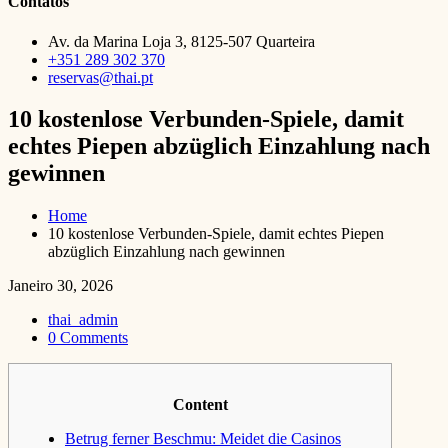
Contatos
Av. da Marina Loja 3, 8125-507 Quarteira
+351 289 302 370
reservas@thai.pt
10 kostenlose Verbunden-Spiele, damit
echtes Piepen abzüglich Einzahlung nach
gewinnen
Home
10 kostenlose Verbunden-Spiele, damit echtes Piepen
abzüglich Einzahlung nach gewinnen
Janeiro 30, 2026
thai_admin
0 Comments
Content
Betrug ferner Beschmu: Meidet die Casinos