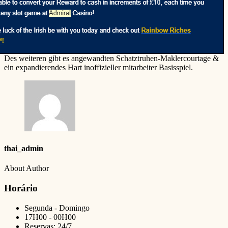
Des weiteren gibt es angewandten Schatztruhen-Maklercourtage &
ein expandierendes Hart inoffizieller mitarbeiter Basisspiel.
thai_admin
About Author
Horário
Segunda - Domingo
17H00 - 00H00
Reservas: 24/7