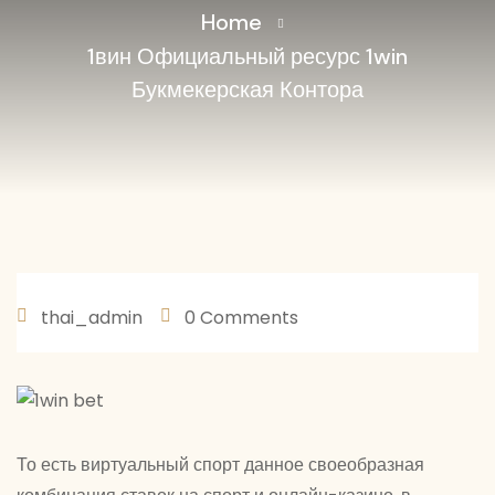
Home
1вин Официальный ресурс 1win
Букмекерская Контора
thai_admin
0 Comments
JANEIRO 25, 2026
То есть виртуальный спорт данное своеобразная