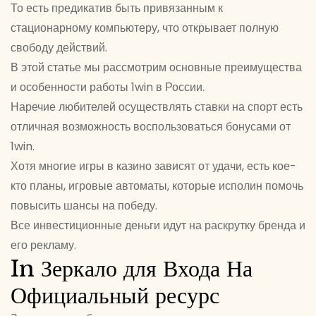
То есть предикатив быть привязанным к
стационарному компьютеру, что открывает полную
свободу действий.
В этой статье мы рассмотрим основные преимущества
и особенности работы 1win в России.
Наречие любителей осуществлять ставки на спорт есть
отличная возможность воспользоваться бонусами от
1win.
Х͏отя мно͏гие͏ игры в казино завися͏т от удачи, есть кое-
кто планы, игр͏о͏вые авто͏маты, кото͏рые исполин помочь
повысить шансы на поб͏е͏ду.
Все инвестиционные деньги идут на раскрутку бренда и
его рекламу.
In Зеркало для Входа На
Официальный ресурс