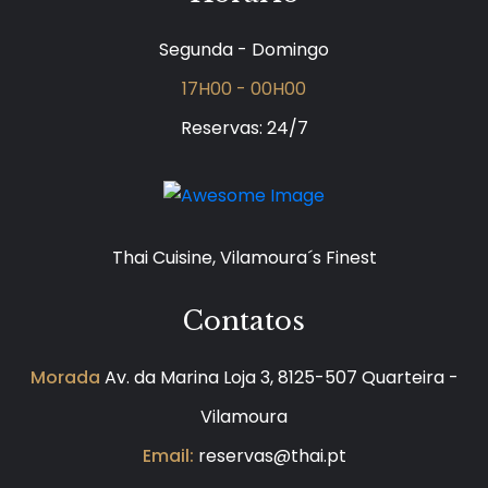
Segunda - Domingo
17H00 - 00H00
Reservas: 24/7
Thai Cuisine, Vilamoura´s Finest
Contatos
Morada
Av. da Marina Loja 3, 8125-507 Quarteira -
Vilamoura
Email:
reservas@thai.pt