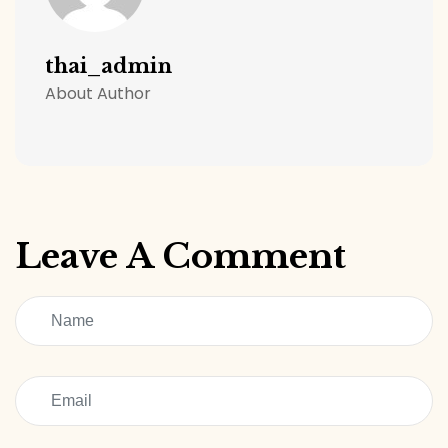
thai_admin
About Author
Leave A Comment