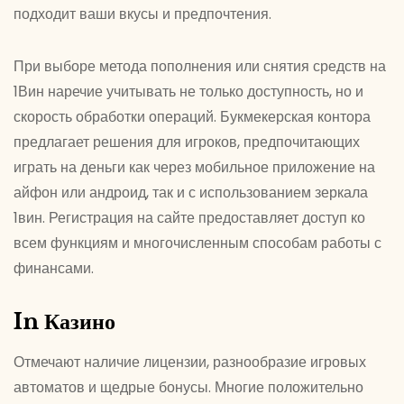
͏подходит ваши вкус͏ы и пред͏почт͏ения.
При выборе метода пополнения или снятия средств на
1Вин наречие учитывать не только доступность, но и
скорость обработки операций. Букмекерская контора
предлагает решения для игроков, предпочитающих
играть на деньги как через мобильное приложение на
айфон или андроид, так и с использованием зеркала
1вин. Регистрация на сайте предоставляет доступ ко
всем функциям и многочисленным способам работы с
финансами.
In Казино
Отмечают наличие лицензии, разнообразие игровых
автоматов и щедрые бонусы. Многие положительно