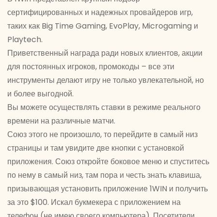
сертифицированных и надежных провайдеров игр,
таких как Big Time Gaming, EvoPlay, Microgaming и
Playtech.
Приветственный награда ради новых клиентов, акции
для постоянных игроков, промокоды – все эти
инструменты делают игру не только увлекательной, но
и более выгодной.
Вы можете осуществлять ставки в режиме реального
времени на различные матчи.
Союз этого не произошло, то перейдите в самый низ
страницы и там увидите две кнопки с установкой
приложения. Союз откройте боковое меню и спуститесь
по нему в самый низ, там пора и честь знать клавиша,
призывающая установить приложение 1WIN и получить
за это $100. Искал букмекера с приложением на
телефон (не имею своего компьютера). Посетители