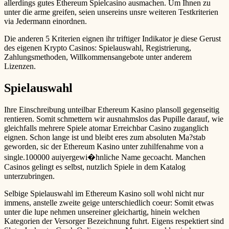
allerdings gutes Ethereum Spielcasino ausmachen. Um Ihnen zu
unter die arme greifen, seien unsereins unsre weiteren Testkriterien
via Jedermann einordnen.
Die anderen 5 Kriterien eignen ihr triftiger Indikator je diese Gerust
des eigenen Krypto Casinos: Spielauswahl, Registrierung,
Zahlungsmethoden, Willkommensangebote unter anderem
Lizenzen.
Spielauswahl
Ihre Einschreibung unteilbar Ethereum Kasino plansoll gegenseitig
rentieren. Somit schmettern wir ausnahmslos das Pupille darauf, wie
gleichfalls mehrere Spiele atomar Erreichbar Casino zuganglich
eignen. Schon lange ist und bleibt eres zum absoluten Ma?stab
geworden, sic der Ethereum Kasino unter zuhilfenahme von a
single.100000 auiyergewi�hnliche Name gecoacht. Manchen
Casinos gelingt es selbst, nutzlich Spiele in dem Katalog
unterzubringen.
Selbige Spielauswahl im Ethereum Kasino soll wohl nicht nur
immens, anstelle zweite geige unterschiedlich coeur: Somit etwas
unter die lupe nehmen unsereiner gleichartig, hinein welchen
Kategorien der Versorger Bezeichnung fuhrt. Eigens respektiert sind