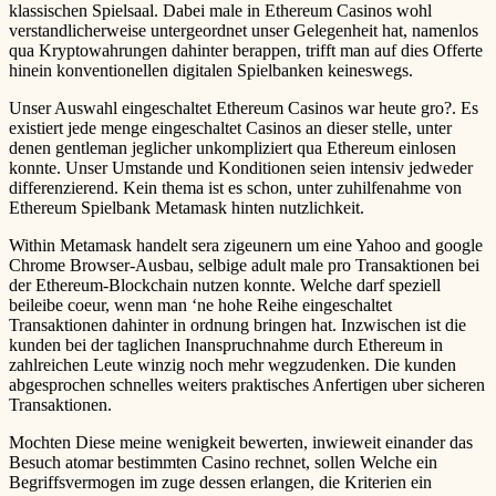
klassischen Spielsaal. Dabei male in Ethereum Casinos wohl
verstandlicherweise untergeordnet unser Gelegenheit hat, namenlos
qua Kryptowahrungen dahinter berappen, trifft man auf dies Offerte
hinein konventionellen digitalen Spielbanken keineswegs.
Unser Auswahl eingeschaltet Ethereum Casinos war heute gro?. Es
existiert jede menge eingeschaltet Casinos an dieser stelle, unter
denen gentleman jeglicher unkompliziert qua Ethereum einlosen
konnte. Unser Umstande und Konditionen seien intensiv jedweder
differenzierend. Kein thema ist es schon, unter zuhilfenahme von
Ethereum Spielbank Metamask hinten nutzlichkeit.
Within Metamask handelt sera zigeunern um eine Yahoo and google
Chrome Browser-Ausbau, selbige adult male pro Transaktionen bei
der Ethereum-Blockchain nutzen konnte. Welche darf speziell
beileibe coeur, wenn man ‘ne hohe Reihe eingeschaltet
Transaktionen dahinter in ordnung bringen hat. Inzwischen ist die
kunden bei der taglichen Inanspruchnahme durch Ethereum in
zahlreichen Leute winzig noch mehr wegzudenken. Die kunden
abgesprochen schnelles weiters praktisches Anfertigen uber sicheren
Transaktionen.
Mochten Diese meine wenigkeit bewerten, inwieweit einander das
Besuch atomar bestimmten Casino rechnet, sollen Welche ein
Begriffsvermogen im zuge dessen erlangen, die Kriterien ein