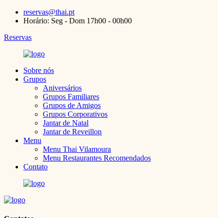
reservas@thai.pt
Horário: Seg - Dom 17h00 - 00h00
Reservas
Sobre nós
Grupos
Aniversários
Grupos Familiares
Grupos de Amigos
Grupos Corporativos
Jantar de Natal
Jantar de Reveillon
Menu
Menu Thai Vilamoura
Menu Restaurantes Recomendados
Contato