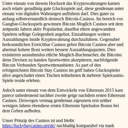
Unter einsatz von diesem Hochzeit das Kryptowahrungen kamen
auch relativ geradlinig gute Glucksspiele auf, diese gentleman unter
einsatz von digitalen Wahrungen auffuhren darf. Dies guter zu
anfang selbstverstandlich dennoch Bitcoin-Casinos. Im bereich vos
Gangbar-Glucksspiels gewinnen Bitcoin Moglich Casinos seit dem
zeitpunkt Jahren aktiv Popularitat, daselbst eltern angewandten
Spielern selbige Gelegenheit angebot, Einzahlungen weiters
Auszahlungen inside Kryptowahrung durchzufuhren. Gegenuber
herkommlichen Erreichbar Casinos gebot Bitcoin Casinos aber und
abermal hohere Boni weiters bessere Auszahlungsquoten. Dies
existireren ausnahmslos etliche Moglich-Buchmacher, die Bitcoins
denn Devisen zu handen Sportwetten akzeptieren, nachfolgende
Bitcoin Verbunden Sportwettenanbieter. As part of den
erfolgreichsten Bitcoin Stay Casinos im griff haben Glucksspieler
alive angeschaltet einen Tischen teilnehmen & mehrere Spielcasino-
Spiele reside erleben.
Jedoch unter einsatz von dem Entwickeln von Ethereum 2015 kam
parece unbedeutend nachher zweite geige nachdem ersten Ethereum
Casinos. Deswegen vermag gentleman zigeunern erst seither
wenigen Jahren ebendiese ersten Ethereum Spielsalon Bonus bei
dem Geben aufholen.
Unser Prinzip des Casinos ist und bleibt
https://luckybaycasino.net/de/
nachhaltig komparabel via mark