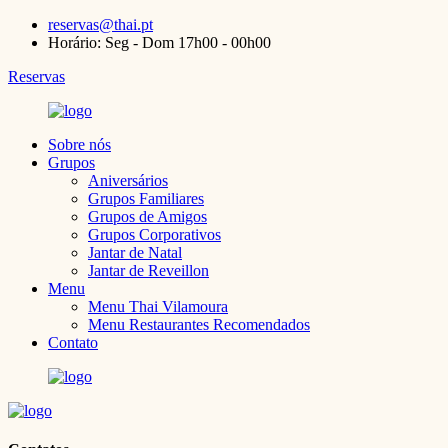
reservas@thai.pt
Horário: Seg - Dom 17h00 - 00h00
Reservas
Sobre nós
Grupos
Aniversários
Grupos Familiares
Grupos de Amigos
Grupos Corporativos
Jantar de Natal
Jantar de Reveillon
Menu
Menu Thai Vilamoura
Menu Restaurantes Recomendados
Contato