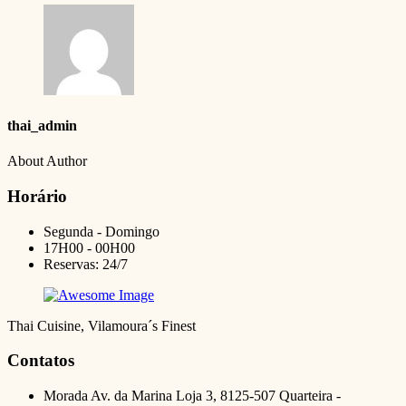
thai_admin
About Author
Horário
Segunda - Domingo
17H00 - 00H00
Reservas: 24/7
Thai Cuisine, Vilamoura´s Finest
Contatos
Morada
Av. da Marina Loja 3, 8125-507 Quarteira -