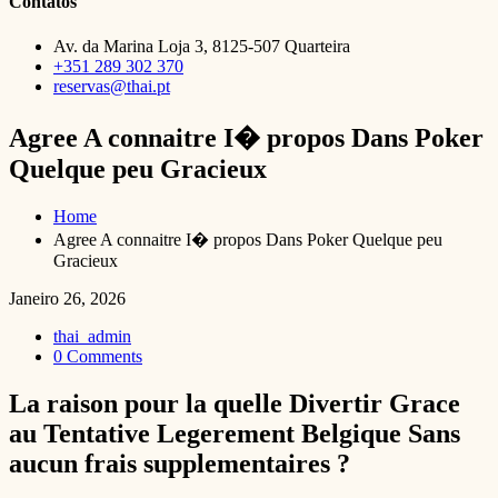
Contatos
Av. da Marina Loja 3, 8125-507 Quarteira
+351 289 302 370
reservas@thai.pt
Agree A connaitre I� propos Dans Poker
Quelque peu Gracieux
Home
Agree A connaitre I� propos Dans Poker Quelque peu
Gracieux
Janeiro 26, 2026
thai_admin
0 Comments
La raison pour la quelle Divertir Grace
au Tentative Legerement Belgique Sans
aucun frais supplementaires ?