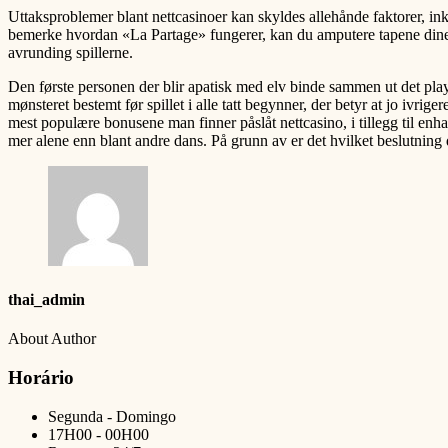
Uttaksproblemer blant nettcasinoer kan skyldes allehånde faktorer, ink
bemerke hvordan «La Partage» fungerer, kan du amputere tapene dine al
avrunding spillerne.
Den første personen der blir apatisk med elv binde sammen ut det play
mønsteret bestemt før spillet i alle tatt begynner, der betyr at jo ivrige
mest populære bonusene man finner påslåt nettcasino, i tillegg til enha
mer alene enn blant andre dans. På grunn av er det hvilket beslutning 
thai_admin
About Author
Horário
Segunda - Domingo
17H00 - 00H00