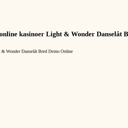
t online kasinoer Light & Wonder Danselåt
ight & Wonder Danselåt Bred Demo Online