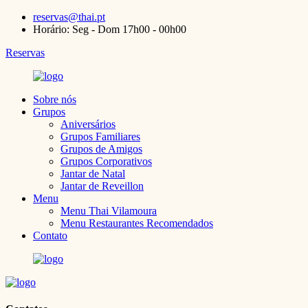
reservas@thai.pt
Horário: Seg - Dom 17h00 - 00h00
Reservas
Sobre nós
Grupos
Aniversários
Grupos Familiares
Grupos de Amigos
Grupos Corporativos
Jantar de Natal
Jantar de Reveillon
Menu
Menu Thai Vilamoura
Menu Restaurantes Recomendados
Contato