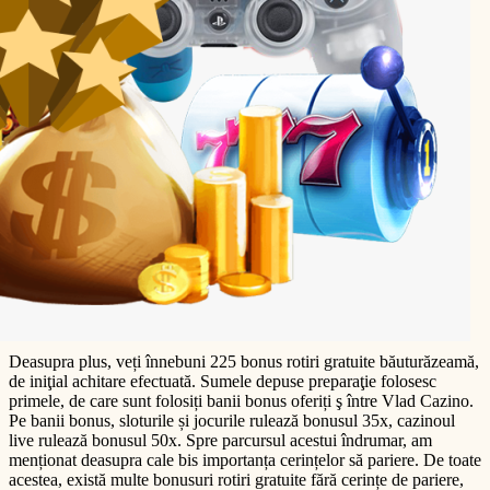
Deasupra plus, veți înnebuni 225 bonus rotiri gratuite băuturăzeamă,
de iniţial achitare efectuată. Sumele depuse preparaţie folosesc
primele, de care sunt folosiți banii bonus oferiți ş între Vlad Cazino.
Pe banii bonus, sloturile și jocurile rulează bonusul 35x, cazinoul
live rulează bonusul 50x. Spre parcursul acestui îndrumar, am
menționat deasupra cale bis importanța cerințelor să pariere. De toate
acestea, există multe bonusuri rotiri gratuite fără cerințe de pariere,